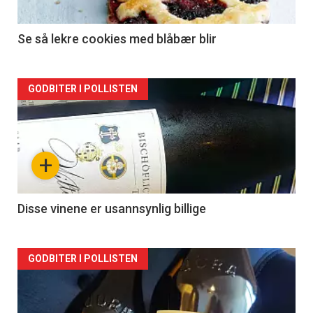
Se så lekre cookies med blåbær blir
Forsiden
GODBITER I POLLISTEN
akkurat
nå
+
-
2
Disse vinene er usannsynlig billige
Forsiden
GODBITER I POLLISTEN
akkurat