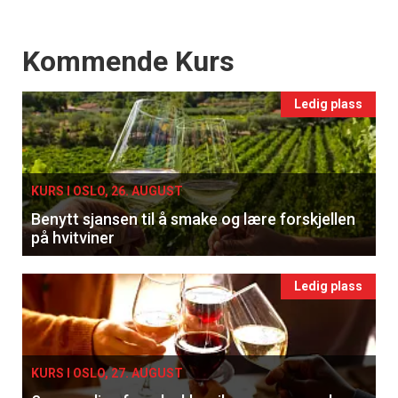
Events
Kommende Kurs
Ledig plass
KURS I OSLO, 26. AUGUST
Benytt sjansen til å smake og lære forskjellen
på hvitviner
Ledig plass
KURS I OSLO, 27. AUGUST