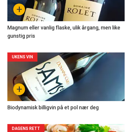
nå
+
-
3
Magnum eller vanlig flaske, ulik årgang, men like
gunstig pris
Forsiden
UKENS VIN
akkurat
nå
+
-
4
Biodynamisk billigvin på et pol nær deg
Forsiden
DAGENS RETT