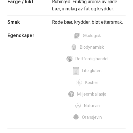
Farge / lukt
Rubinrød. Fruktig aroma av røde
bær, innslag av fat og krydder.
Smak
Røde bær, krydder, bløt ettersmak.
Egenskaper
Økologisk
Biodynamisk
Rettferdig handel
Lite gluten
Kosher
Miljøemballasje
Naturvin
Oransjevin