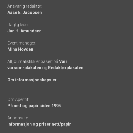
Footer
Ansvarlig redaktør:
Aase E. Jacobsen
-
Daglig leder:
links
Jan H. Amundsen
Event manager:
Mina Hovden
All journalistikk er basert på
Vær
varsom-plakaten
og
Redaktørplakaten
Om informasjonskapsler
Om Apéritif:
På nett og papir siden 1995
Annonsere:
Informasjon og priser nett/papir