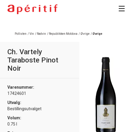
Registrer deg
Pollisten
/
Vin
/
Rødvin
/
Republikken Moldova
/
Øvrige
/
Øvrige
Ch. Vartely
Taraboste Pinot
Noir
Varenummer:
17424601
Utvalg:
Bestillingsutvalget
Volum:
0.75 l