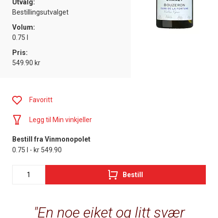
Utvalg:
Bestillingsutvalget
Volum:
0.75 l
Pris:
549.90 kr
Favoritt
Legg til Min vinkjeller
Bestill fra Vinmonopolet
0.75 l - kr 549.90
Bestill
En noe eiket og litt svær