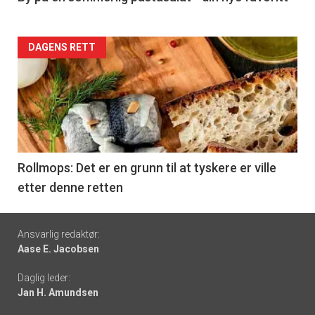
Forsiden
DAGENS RETT
akkurat
nå
-
6
Rollmops: Det er en grunn til at tyskere er ville
etter denne retten
Footer
Ansvarlig redaktør:
Aase E. Jacobsen
-
Daglig leder:
links
Jan H. Amundsen