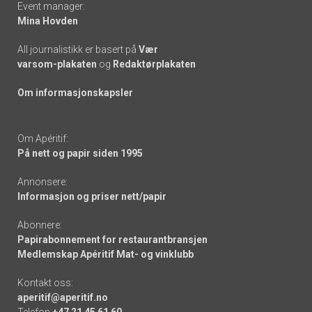
Event manager:
Mina Hovden
All journalistikk er basert på
Vær
varsom-plakaten
og
Redaktørplakaten
Om informasjonskapsler
Om Apéritif:
På nett og papir siden 1995
Annonsere:
Informasjon og priser nett/papir
Abonnere:
Papirabonnement for restaurantbransjen
Medlemskap Apéritif Mat- og vinklubb
Kontakt oss:
aperitif@aperitif.no
Telefon
+47 21 45 61 60