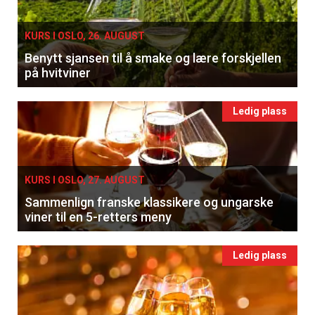
KURS I OSLO, 26. AUGUST
Benytt sjansen til å smake og lære forskjellen
på hvitviner
Ledig plass
KURS I OSLO, 27. AUGUST
Sammenlign franske klassikere og ungarske
viner til en 5-retters meny
Ledig plass