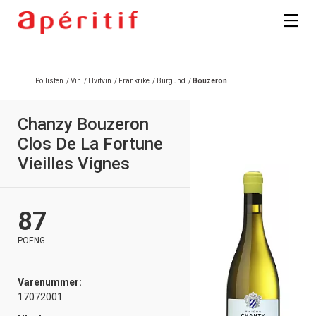
Registrer deg
Pollisten
/
Vin
/
Hvitvin
/
Frankrike
/
Burgund
/
Bouzeron
Chanzy Bouzeron
Clos De La Fortune
Vieilles Vignes
87
POENG
Varenummer:
17072001