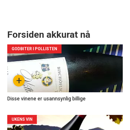
Forsiden akkurat nå
GODBITER I POLLISTEN
+
Disse vinene er usannsynlig billige
Forsiden
UKENS VIN