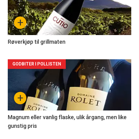
akkurat
nå
+
-
2
Røverkjøp til grillmaten
Forsiden
GODBITER I POLLISTEN
akkurat
nå
+
-
3
Magnum eller vanlig flaske, ulik årgang, men like
gunstig pris