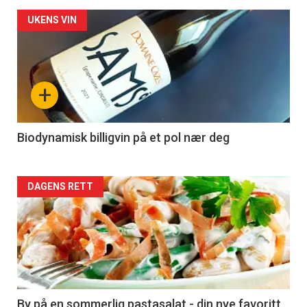
Forsiden
UKENS VIN
akkurat
nå
+
-
4
Biodynamisk billigvin på et pol nær deg
Forsiden
DAGENS RETT
akkurat
nå
-
5
By på en sommerlig pastasalat - din nye favoritt