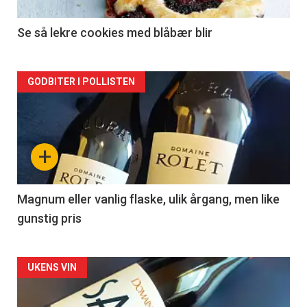
-
2
Se så lekre cookies med blåbær blir
Forsiden
GODBITER I POLLISTEN
akkurat
nå
+
-
3
Magnum eller vanlig flaske, ulik årgang, men like
gunstig pris
Forsiden
UKENS VIN
akkurat