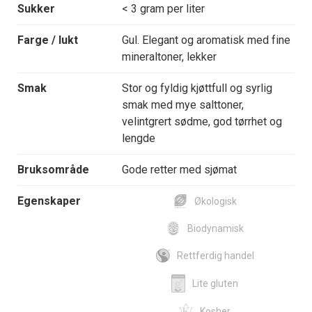
Sukker
< 3 gram per liter
Farge / lukt
Gul. Elegant og aromatisk med fine
mineraltoner, lekker
Smak
Stor og fyldig kjøttfull og syrlig
smak med mye salttoner,
velintgrert sødme, god tørrhet og
lengde
Bruksområde
Gode retter med sjømat
Egenskaper
Økologisk
Biodynamisk
Rettferdig handel
Lite gluten
Kosher