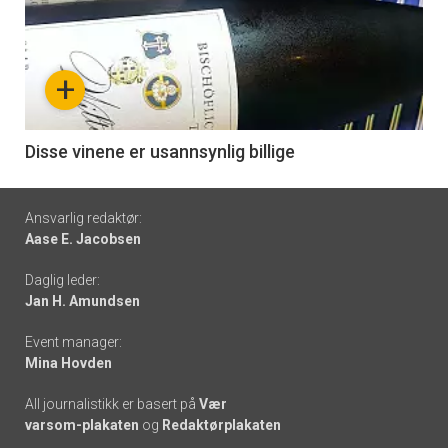
akkurat
nå
+
-
6
Disse vinene er usannsynlig billige
Footer
Ansvarlig redaktør:
Aase E. Jacobsen
-
Daglig leder:
links
Jan H. Amundsen
Event manager:
Mina Hovden
All journalistikk er basert på
Vær
varsom-plakaten
og
Redaktørplakaten