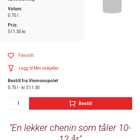
Volum:
0.75 l
Pris:
511.30 kr
Favoritt
Legg til Min vinkjeller
Bestill fra Vinmonopolet
0.75 l - kr 511.30
Bestill
En lekker chenin som tåler 10-
12 år