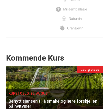
Miljøemballasje
Naturvin
Oransjevin
Events
Kommende Kurs
Ledig plass
KURS I OSLO, 26. AUGUST
Benytt sjansen til å smake og lære forskjellen
på hvitviner