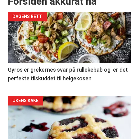
Forsiden akkurat nå
DAGENS RETT
Gyros er grekernes svar på rullekebab og er det
perfekte tilskuddet til helgekosen
Forsiden
UKENS KAKE
akkurat
nå