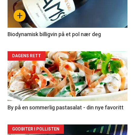
nå
+
-
4
Biodynamisk billigvin på et pol nær deg
Forsiden
DAGENS RETT
akkurat
nå
-
5
By på en sommerlig pastasalat - din nye favoritt
Forsiden
GODBITER I POLLISTEN