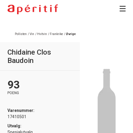
Registrer deg
Pollisten
/
Vin
/
Hvitvin
/
Frankrike
/
Øvrige
Chidaine Clos
Baudoin
93
POENG
Varenummer:
17410501
Utvalg:
Spesialutvalg