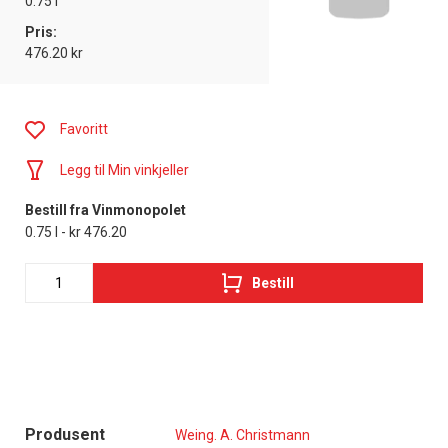
0.75 l
Pris:
476.20 kr
Favoritt
Legg til Min vinkjeller
Bestill fra Vinmonopolet
0.75 l - kr 476.20
Bestill
Produsent
Weing. A. Christmann