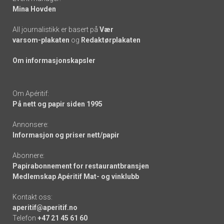
Mina Hovden
All journalistikk er basert på
Vær
varsom-plakaten
og
Redaktørplakaten
Om informasjonskapsler
Om Apéritif:
På nett og papir siden 1995
Annonsere:
Informasjon og priser nett/papir
Abonnere:
Papirabonnement for restaurantbransjen
Medlemskap Apéritif Mat- og vinklubb
Kontakt oss:
aperitif@aperitif.no
Telefon
+47 21 45 61 60