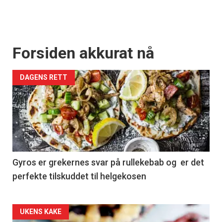
Forsiden akkurat nå
DAGENS RETT
Gyros er grekernes svar på rullekebab og er det
perfekte tilskuddet til helgekosen
Forsiden
UKENS KAKE