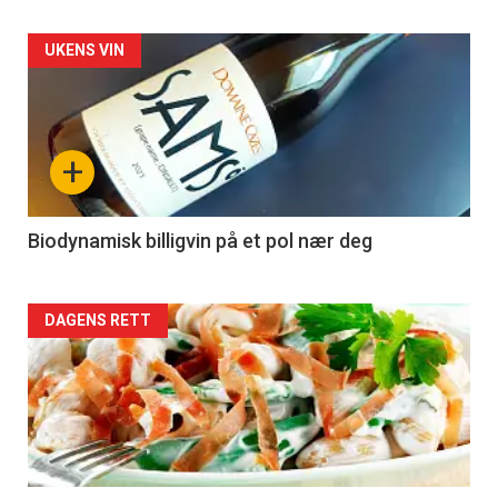
Forsiden
UKENS VIN
akkurat
nå
+
-
4
Biodynamisk billigvin på et pol nær deg
Forsiden
DAGENS RETT
akkurat
nå
-