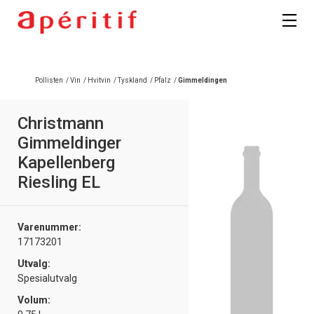
Pollisten
/
Vin
/
Hvitvin
/
Tyskland
/
Pfalz
/
Gimmeldingen
Christmann
Gimmeldinger
Kapellenberg
Riesling EL
Varenummer:
17173201
Utvalg:
Spesialutvalg
Volum: