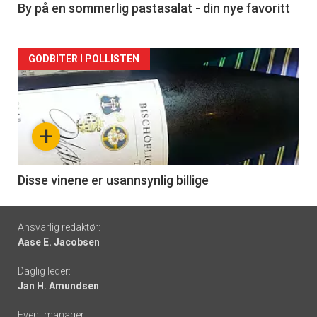
5
By på en sommerlig pastasalat - din nye favoritt
Forsiden
GODBITER I POLLISTEN
akkurat
nå
+
-
6
Disse vinene er usannsynlig billige
Footer
Ansvarlig redaktør:
Aase E. Jacobsen
-
Daglig leder:
links
Jan H. Amundsen
Event manager: