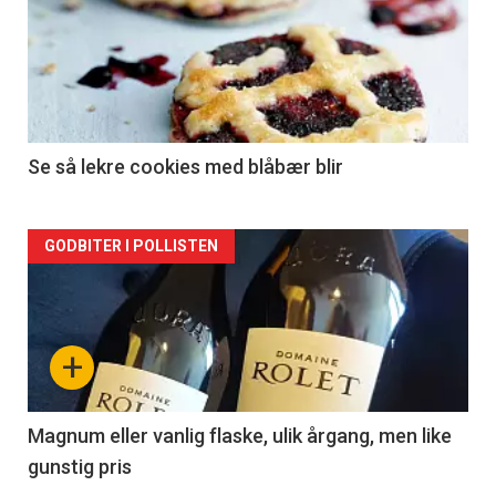
akkurat
nå
-
2
Se så lekre cookies med blåbær blir
Forsiden
GODBITER I POLLISTEN
akkurat
nå
+
-
3
Magnum eller vanlig flaske, ulik årgang, men like
gunstig pris