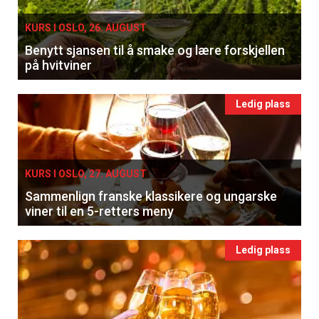
KURS I OSLO, 26. AUGUST
Benytt sjansen til å smake og lære forskjellen
på hvitviner
Ledig plass
KURS I OSLO, 27. AUGUST
Sammenlign franske klassikere og ungarske
viner til en 5-retters meny
Ledig plass