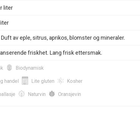
 liter
iter
 Duft av eple, sitrus, aprikos, blomster og mineraler.
anserende friskhet. Lang frisk ettersmak.
sk
Biodynamisk
ig handel
Lite gluten
Kosher
allasje
Naturvin
Oransjevin