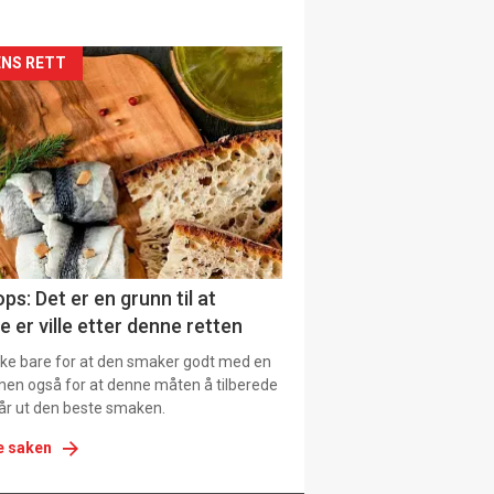
siden
NS RETT
urat
ps: Det er en grunn til at
e er ville etter denne retten
ikke bare for at den smaker godt med en
men også for at denne måten å tilberede
får ut den beste smaken.
e saken