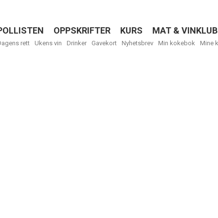
POLLISTEN
OPPSKRIFTER
KURS
MAT & VINKLUB
Menu
Dagens rett
Ukens vin
Drinker
Gavekort
Nyhetsbrev
Min kokebok
Mine 