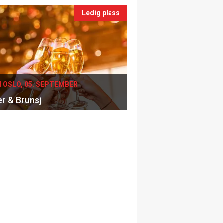
Ledig plass
I OSLO, 05. SEPTEMBER
er & Brunsj