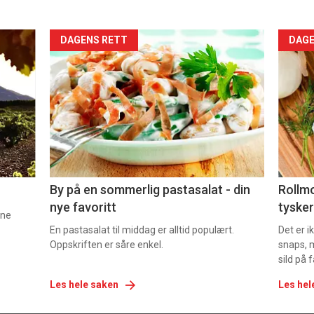
Forsiden
For
DAGENS RETT
DAGE
akkurat
akk
nå
nå
-
-
5
6
By på en sommerlig pastasalat - din
Rollmo
nye favoritt
tysker
nne
En pastasalat til middag er alltid populært.
Det er 
Oppskriften er såre enkel.
snaps, 
sild på 
Les hele saken
Les hel