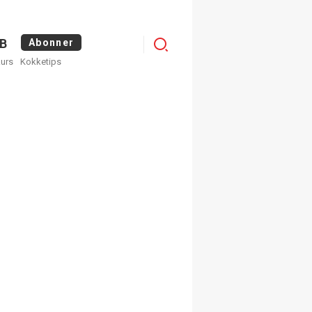
Menu
B
Abonner
kurs
Kokketips
profile