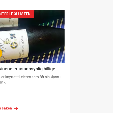
siden
ITER I POLLISTEN
urat
vinene er usannsynlig billige
er knyttet til eieren som får sin «lønn i
en».
e saken