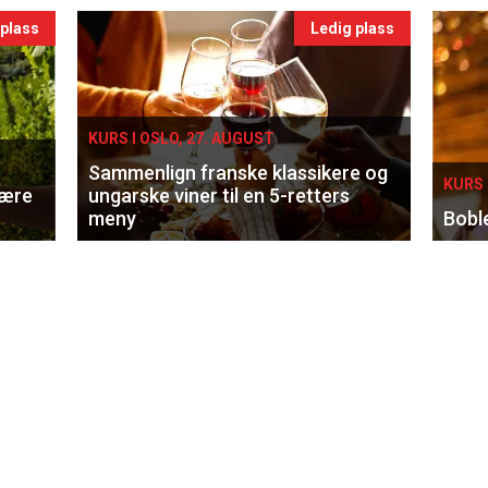
 plass
Ledig plass
KURS I OSLO, 27. AUGUST
Sammenlign franske klassikere og
KURS 
lære
ungarske viner til en 5-retters
meny
Bobl