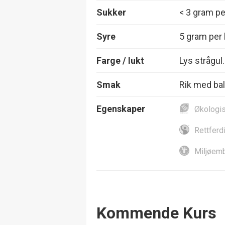
Sukker
< 3 gram per
Syre
5 gram per l
Farge / lukt
Lys strågul.
Smak
Rik med bal
Egenskaper
Økologi
Rettferd
Miljøemb
Events
Kommende Kurs