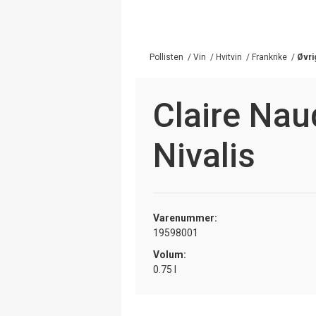
Pollisten
/
Vin
/
Hvitvin
/
Frankrike
/
Øvri
Claire Nau
Nivalis
Varenummer:
19598001
Volum:
0.75 l