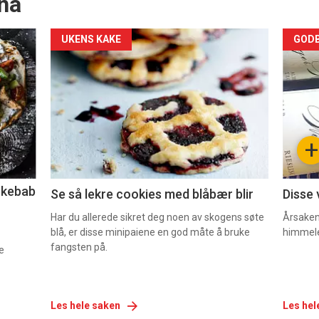
nå
Forsiden
For
UKENS KAKE
GODB
akkurat
akk
nå
nå
-
-
+
2
3
lekebab
Se så lekre cookies med blåbær blir
Disse 
Har du allerede sikret deg noen av skogens søte
Årsaken 
blå, er disse minipaiene en god måte å bruke
himmel
fangsten på.
e
Les hele saken
Les hel