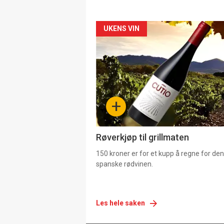
Forsiden
UKENS VIN
akkurat
nå
-
+
4
Røverkjøp til grillmaten
150 kroner er for et kupp å regne for de
spanske rødvinen.
Les hele saken