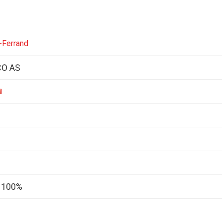
-Ferrand
CO AS
c 100%