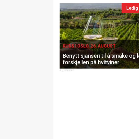
Ledig
KURS I OSLO, 26. AUGUST
Benytt sjansen til å smake og 
forskjellen på hvitviner