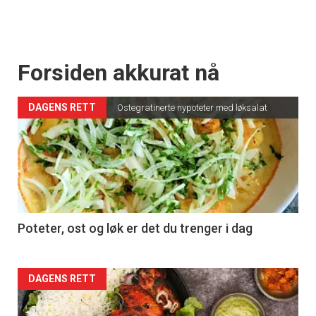
Forsiden akkurat nå
DAGENS RETT
Ostegratinerte nypoteter med løksalat
Poteter, ost og løk er det du trenger i dag
Forsiden
DAGENS RETT
akkurat