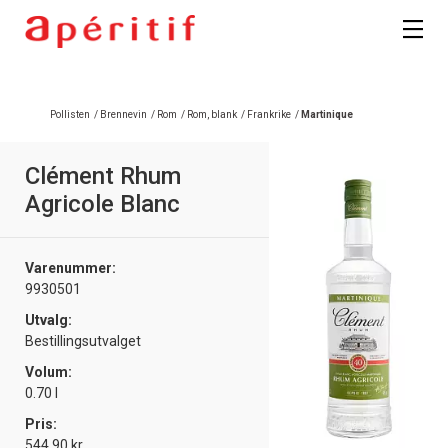
Pollisten
/
Brennevin
/
Rom
/
Rom, blank
/
Frankrike
/
Martinique
Clément Rhum
Agricole Blanc
Varenummer:
9930501
Utvalg:
Bestillingsutvalget
Volum:
0.70 l
Pris:
544.90 kr