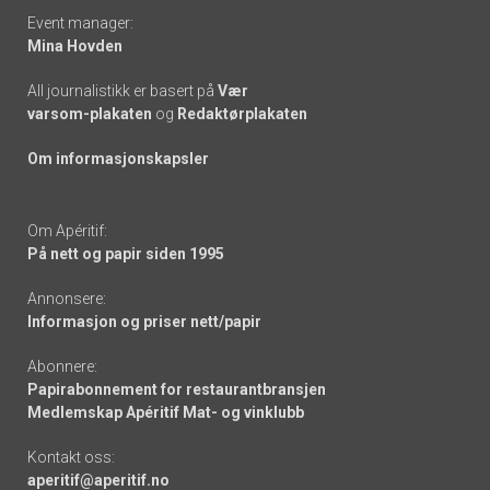
Event manager:
Mina Hovden
All journalistikk er basert på
Vær
varsom-plakaten
og
Redaktørplakaten
Om informasjonskapsler
Om Apéritif:
På nett og papir siden 1995
Annonsere:
Informasjon og priser nett/papir
Abonnere:
Papirabonnement for restaurantbransjen
Medlemskap Apéritif Mat- og vinklubb
Kontakt oss:
aperitif@aperitif.no