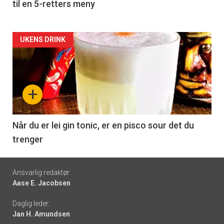
til en 5-retters meny
Forsiden
UKENS DRINK
akkurat
nå
+
-
6
Når du er lei gin tonic, er en pisco sour det du
trenger
Footer
Ansvarlig redaktør:
Aase E. Jacobsen
-
Daglig leder:
links
Jan H. Amundsen