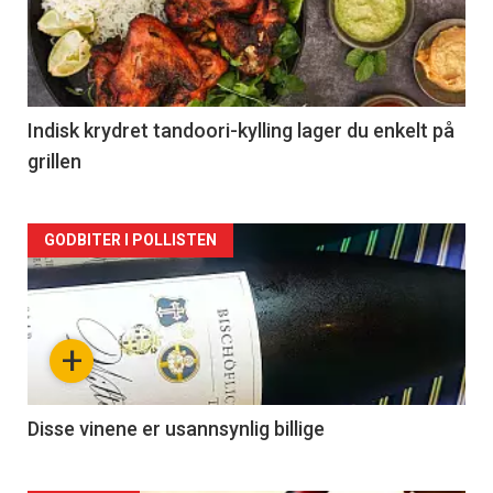
nå
-
2
Indisk krydret tandoori-kylling lager du enkelt på
grillen
Forsiden
GODBITER I POLLISTEN
akkurat
nå
+
-
3
Disse vinene er usannsynlig billige