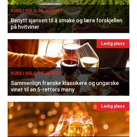
KURS I OSLO, 26. AUGUST
Benytt sjansen til å smake og lære forskjellen
på hvitviner
Ledig plass
KURS I OSLO, 27. AUGUST
Sammenlign franske klassikere og ungarske
viner til en 5-retters meny
Ledig plass