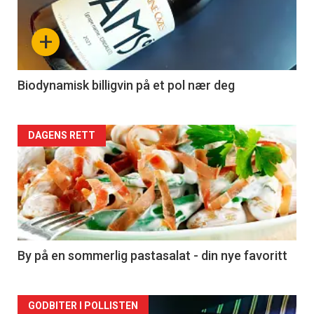
nå
+
-
4
Biodynamisk billigvin på et pol nær deg
Forsiden
DAGENS RETT
akkurat
nå
-
5
By på en sommerlig pastasalat - din nye favoritt
Forsiden
GODBITER I POLLISTEN