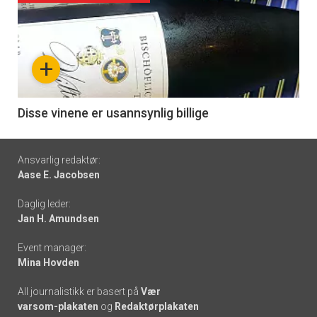
akkurat
nå
+
-
6
Disse vinene er usannsynlig billige
Footer
Ansvarlig redaktør:
Aase E. Jacobsen
-
Daglig leder:
links
Jan H. Amundsen
Event manager:
Mina Hovden
All journalistikk er basert på
Vær
varsom-plakaten
og
Redaktørplakaten