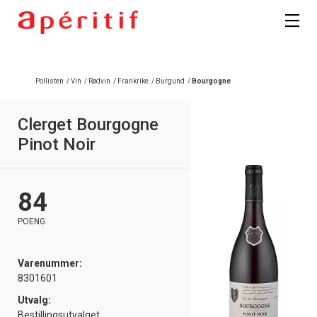
Registrer deg
Pollisten
/
Vin
/
Rødvin
/
Frankrike
/
Burgund
/
Bourgogne
Clerget Bourgogne
Pinot Noir
84
POENG
Varenummer:
8301601
Utvalg:
Bestillingsutvalget