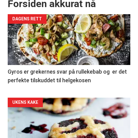
Forsiden akkurat nå
DAGENS RETT
Gyros er grekernes svar på rullekebab og er det
perfekte tilskuddet til helgekosen
Forsiden
UKENS KAKE
akkurat
nå