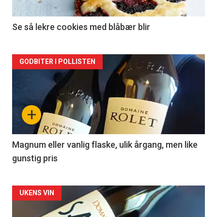
-
2
Se så lekre cookies med blåbær blir
Forsiden
GODBITER I POLLISTEN
akkurat
nå
+
-
3
Magnum eller vanlig flaske, ulik årgang, men like
gunstig pris
Forsiden
UKENS VIN
akkurat