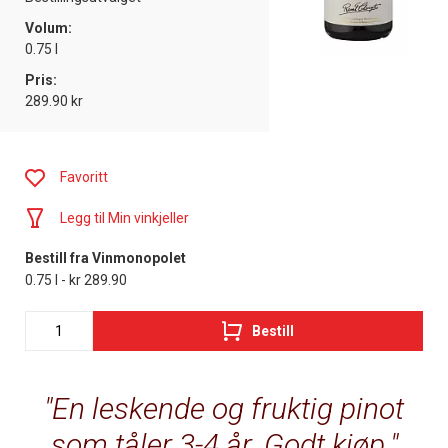
Volum:
0.75 l
Pris:
289.90 kr
Favoritt
Legg til Min vinkjeller
Bestill fra Vinmonopolet
0.75 l - kr 289.90
Bestill
En leskende og fruktig pinot
som tåler 3-4 år. Godt kjøp.