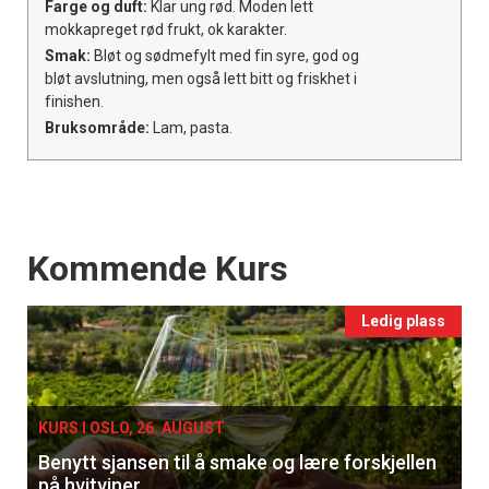
Farge og duft:
Klar ung rød. Moden lett
mokkapreget rød frukt, ok karakter.
Smak:
Bløt og sødmefylt med fin syre, god og
bløt avslutning, men også lett bitt og friskhet i
finishen.
Bruksområde:
Lam, pasta.
Events
Kommende Kurs
Ledig plass
KURS I OSLO, 26. AUGUST
Benytt sjansen til å smake og lære forskjellen
på hvitviner