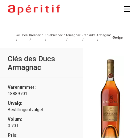
Pollisten
Brennevin
Druebrennevin
Armagnac
Frankrike
Armagnac
Øvrige
/
/
/
/
/
/
Clés des Ducs
Armagnac
Varenummer:
18889701
Utvalg:
Bestillingsutvalget
Volum:
0.70 l
Pris: