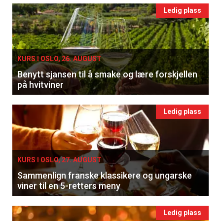
Ledig plass
KURS I OSLO, 26. AUGUST
Benytt sjansen til å smake og lære forskjellen
på hvitviner
Ledig plass
KURS I OSLO, 27. AUGUST
Sammenlign franske klassikere og ungarske
viner til en 5-retters meny
Ledig plass