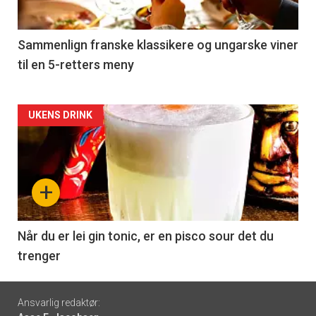
-
5
Sammenlign franske klassikere og ungarske viner
til en 5-retters meny
Forsiden
UKENS DRINK
akkurat
nå
+
-
6
Når du er lei gin tonic, er en pisco sour det du
trenger
Footer
Ansvarlig redaktør: