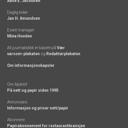
Aase E. Jacobsen
-
Daglig leder:
links
Jan H. Amundsen
Event manager:
Mina Hovden
All journalistikk er basert på
Vær
varsom-plakaten
og
Redaktørplakaten
Om informasjonskapsler
Om Apéritif:
På nett og papir siden 1995
Annonsere:
Informasjon og priser nett/papir
Abonnere:
Papirabonnement for restaurantbransjen