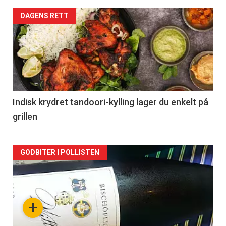
Forsiden
DAGENS RETT
akkurat
nå
-
2
Indisk krydret tandoori-kylling lager du enkelt på
grillen
Forsiden
GODBITER I POLLISTEN
akkurat
nå
+
-