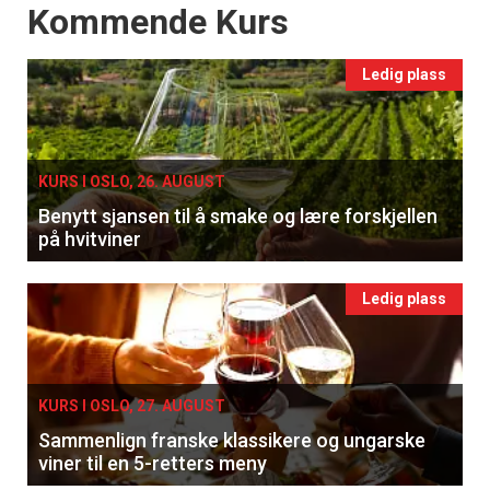
Events
Kommende Kurs
Ledig plass
KURS I OSLO, 26. AUGUST
Benytt sjansen til å smake og lære forskjellen
på hvitviner
Ledig plass
KURS I OSLO, 27. AUGUST
Sammenlign franske klassikere og ungarske
viner til en 5-retters meny