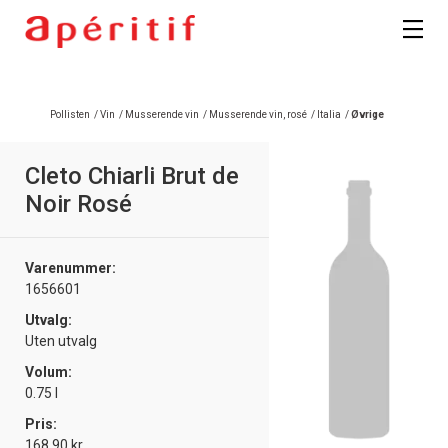
Registrer deg
Pollisten
/
Vin
/
Musserende vin
/
Musserende vin, rosé
/
Italia
/
Øvrige
Cleto Chiarli Brut de
Noir Rosé
Varenummer:
1656601
Utvalg:
Uten utvalg
Volum:
0.75 l
Pris:
168.90 kr