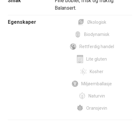
Smak
Fine bobler, frisk og fruktig.
Balansert.
Egenskaper
Økologisk
Biodynamisk
Rettferdig handel
Lite gluten
Kosher
Miljøemballasje
Naturvin
Oransjevin