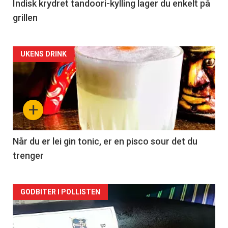
Indisk krydret tandoori-kylling lager du enkelt på
grillen
Forsiden
UKENS DRINK
akkurat
nå
+
-
2
Når du er lei gin tonic, er en pisco sour det du
trenger
Forsiden
GODBITER I POLLISTEN
akkurat