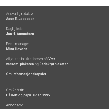
Footer
Ansvarlig redaktør:
Aase E. Jacobsen
-
Daglig leder:
links
Jan H. Amundsen
Event manager:
Mina Hovden
All journalistikk er basert på
Vær
varsom-plakaten
og
Redaktørplakaten
Om informasjonskapsler
Om Apéritif:
På nett og papir siden 1995
Annonsere: