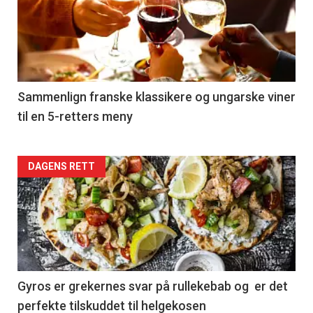
akkurat
nå
-
5
Sammenlign franske klassikere og ungarske viner
til en 5-retters meny
Forsiden
DAGENS RETT
akkurat
nå
-
6
Gyros er grekernes svar på rullekebab og er det
perfekte tilskuddet til helgekosen