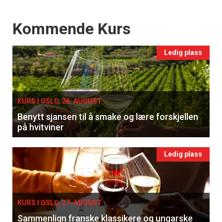
Events
Kommende Kurs
Ledig plass
KURS I OSLO, 26. AUGUST
Benytt sjansen til å smake og lære forskjellen
på hvitviner
Ledig plass
KURS I OSLO, 27. AUGUST
Sammenlign franske klassikere og ungarske