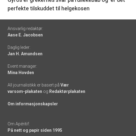
6
perfekte tilskuddet til helgekosen
Footer
Ansvarlig redaktør:
Aase E. Jacobsen
-
Daglig leder:
links
Jan H. Amundsen
Event manager:
Mina Hovden
All journalistikk er basert på
Vær
varsom-plakaten
og
Redaktørplakaten
Om informasjonskapsler
Om Apéritif:
På nett og papir siden 1995