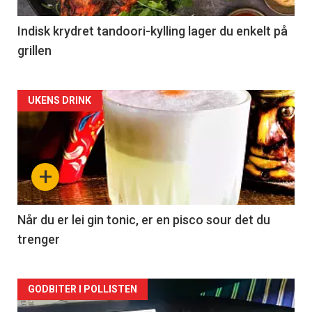
Indisk krydret tandoori-kylling lager du enkelt på
grillen
Forsiden
UKENS DRINK
akkurat
nå
+
-
2
Når du er lei gin tonic, er en pisco sour det du
trenger
Forsiden
GODBITER I POLLISTEN