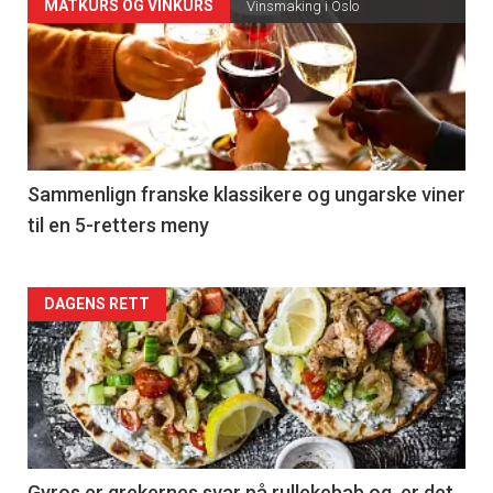
Forsiden
MATKURS OG VINKURS
Vinsmaking i Oslo
akkurat
nå
-
5
Sammenlign franske klassikere og ungarske viner
til en 5-retters meny
Forsiden
DAGENS RETT
akkurat
nå
-
Gyros er grekernes svar på rullekebab og er det