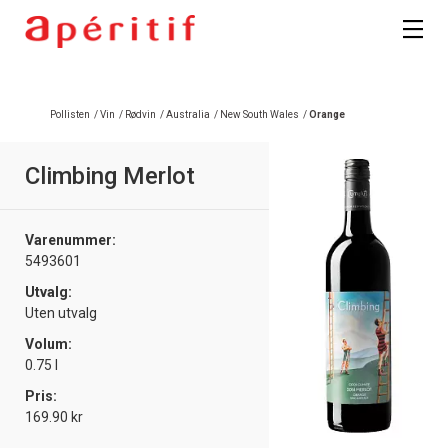
Registrer deg
Pollisten
/
Vin
/
Rødvin
/
Australia
/
New South Wales
/
Orange
Climbing Merlot
Varenummer:
5493601
Utvalg:
Uten utvalg
Volum:
0.75 l
Pris:
169.90 kr