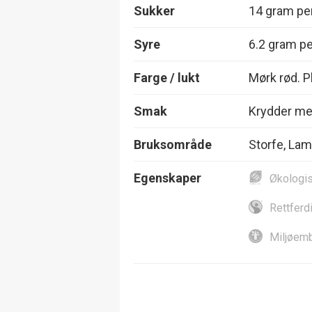
Sukker
14 gram per
Syre
6.2 gram per
Farge / lukt
Mørk rød. 
Smak
Krydder med
Bruksområde
Storfe, Lam 
Egenskaper
Økologi
Rettferd
Miljøemb