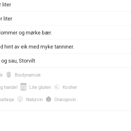
 liter
 liter
Plommer og mørke bær.
 hint av eik med myke tanniner.
og sau, Storvilt
sk
Biodynamisk
ig handel
Lite gluten
Kosher
allasje
Naturvin
Oransjevin