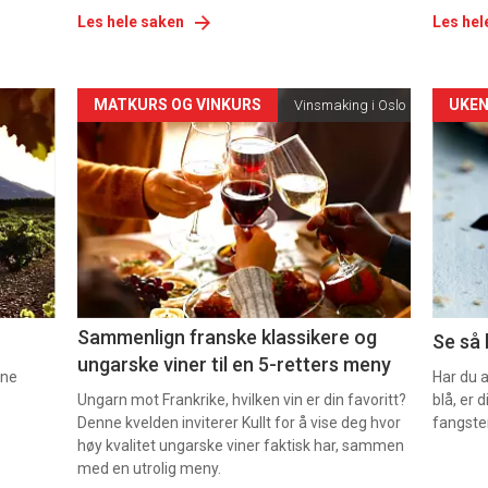
Les hele saken
Les hel
Forsiden
For
MATKURS OG VINKURS
UKEN
Vinsmaking i Oslo
akkurat
akk
nå
nå
-
-
5
6
Sammenlign franske klassikere og
Se så 
ungarske viner til en 5-retters meny
nne
Har du 
Ungarn mot Frankrike, hvilken vin er din favoritt?
blå, er
Denne kvelden inviterer Kullt for å vise deg hvor
fangste
høy kvalitet ungarske viner faktisk har, sammen
med en utrolig meny.