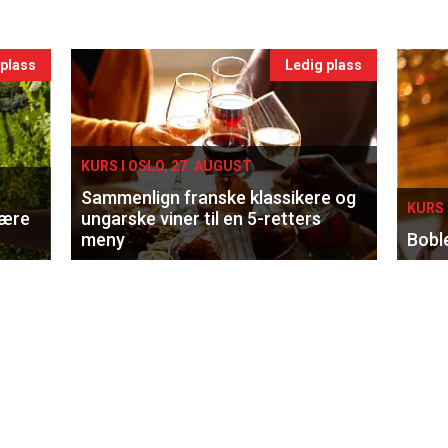
 plass
Ledig plass
KURS I OSLO, 27. AUGUST
Sammenlign franske klassikere og
KURS 
lære
ungarske viner til en 5-retters
meny
Bobl