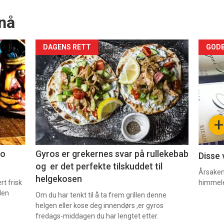
nå
Forsiden
For
DAGENS RETT
GODB
akkurat
akk
nå
nå
-
-
+
2
3
co
Gyros er grekernes svar på rullekebab
Disse 
og er det perfekte tilskuddet til
Årsaken 
helgekosen
t frisk
himmel
den
Om du har tenkt til å ta frem grillen denne
helgen eller kose deg innendørs ,er gyros
fredags-middagen du har lengtet etter.