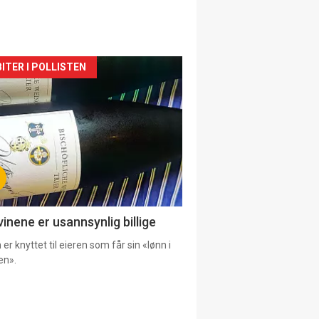
siden
ITER I POLLISTEN
urat
vinene er usannsynlig billige
er knyttet til eieren som får sin «lønn i
en».