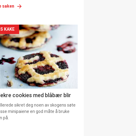
e saken
siden
S KAKE
urat
lekre cookies med blåbær blir
allerede sikret deg noen av skogens søte
 disse minipaiene en god måte å bruke
n på.