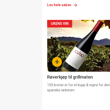
Les hele saken
Forsiden
UKENS VIN
akkurat
nå
-
+
4
Røverkjøp til grillmaten
150 kroner er for et kupp å regne for de
spanske rødvinen.