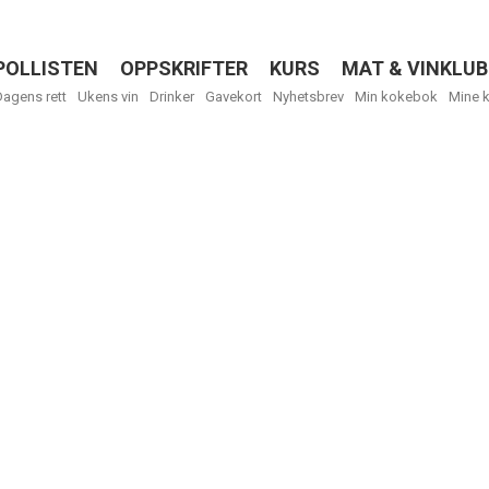
POLLISTEN
OPPSKRIFTER
KURS
MAT & VINKLUB
Menu
Dagens rett
Ukens vin
Drinker
Gavekort
Nyhetsbrev
Min kokebok
Mine 
R