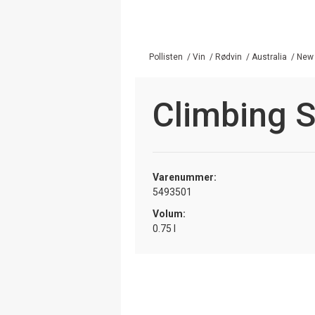
Pollisten
/
Vin
/
Rødvin
/
Australia
/
New 
Climbing S
Varenummer:
5493501
Volum:
0.75 l