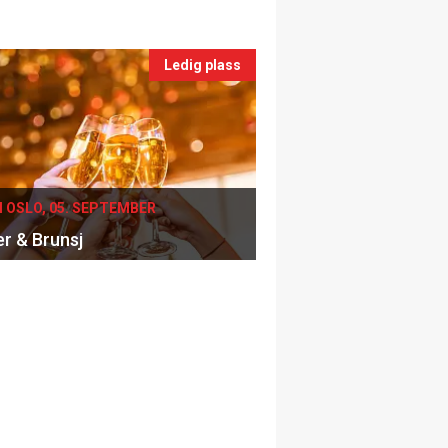
Ledig plass
I OSLO, 05. SEPTEMBER
er & Brunsj