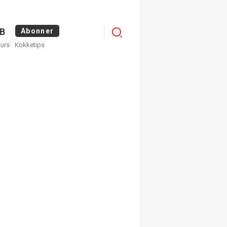
Menu
B
Abonner
kurs
Kokketips
profile
egistrer deg