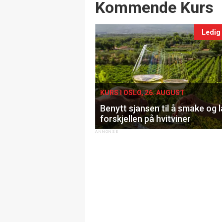
Events
Kommende Kurs
Ledig
KURS I OSLO, 26. AUGUST
Benytt sjansen til å smake og 
forskjellen på hvitviner