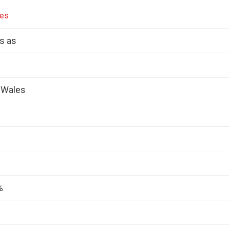
nes
s as
 Wales
%