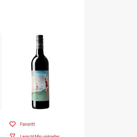
Favoritt
Legg til Min vinkjeller