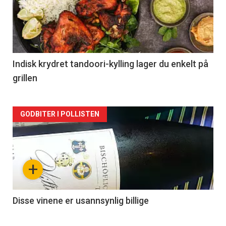
akkurat
nå
-
2
Indisk krydret tandoori-kylling lager du enkelt på
grillen
Forsiden
GODBITER I POLLISTEN
akkurat
nå
+
-
3
Disse vinene er usannsynlig billige