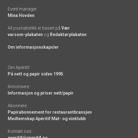
Event manager:
Mina Hovden
All journalistikk er basert på
Vær
varsom-plakaten
og
Redaktørplakaten
Om informasjonskapsler
Om Apéritif:
På nett og papir siden 1995
Annonsere:
Informasjon og priser nett/papir
Abonnere:
Papirabonnement for restaurantbransjen
Medlemskap Apéritif Mat- og vinklubb
Kontakt oss:
aperitif@aperitif.no