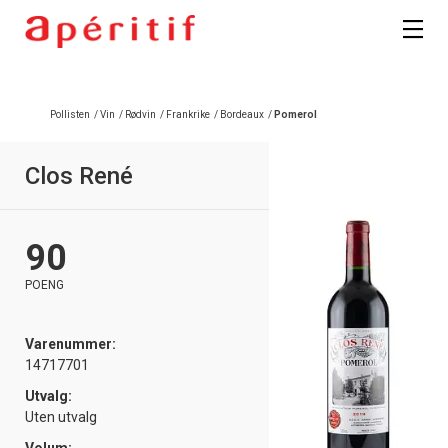
Pollisten
/
Vin
/
Rødvin
/
Frankrike
/
Bordeaux
/
Pomerol
Clos René
90
POENG
Varenummer:
14717701
Utvalg:
Uten utvalg