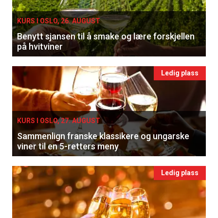
KURS I OSLO, 26. AUGUST
Benytt sjansen til å smake og lære forskjellen
på hvitviner
Ledig plass
KURS I OSLO, 27. AUGUST
Sammenlign franske klassikere og ungarske
viner til en 5-retters meny
Ledig plass