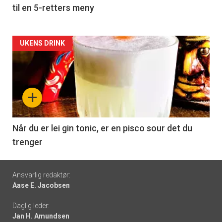
til en 5-retters meny
Forsiden
UKENS DRINK
akkurat
nå
+
-
6
Når du er lei gin tonic, er en pisco sour det du
trenger
Footer
Ansvarlig redaktør:
Aase E. Jacobsen
-
Daglig leder:
links
Jan H. Amundsen