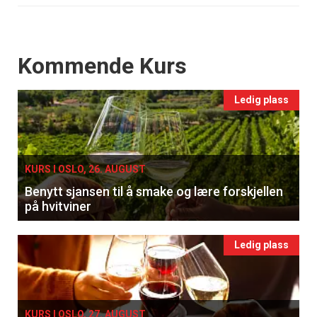
Events
Kommende Kurs
Ledig plass
KURS I OSLO, 26. AUGUST
Benytt sjansen til å smake og lære forskjellen
på hvitviner
Ledig plass
KURS I OSLO, 27. AUGUST