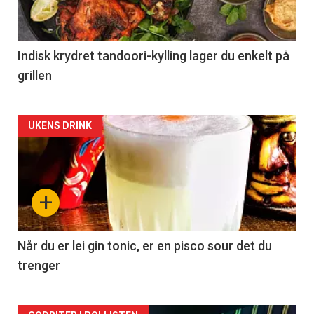
Indisk krydret tandoori-kylling lager du enkelt på
grillen
Forsiden
UKENS DRINK
akkurat
nå
+
-
2
Når du er lei gin tonic, er en pisco sour det du
trenger