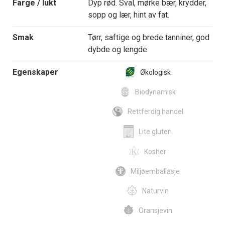
Farge / lukt
Dyp rød. Sval, mørke bær, krydder,
sopp og lær, hint av fat.
Smak
Tørr, saftige og brede tanniner, god
dybde og lengde.
Egenskaper
Økologisk
Biodynamisk
Rettferdig handel
Lite gluten
Kosher
Miljøemballasje
Naturvin
Oransjevin