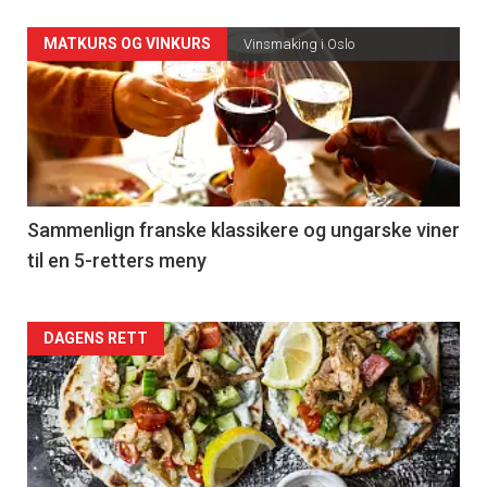
Forsiden
MATKURS OG VINKURS
Vinsmaking i Oslo
akkurat
nå
-
5
Sammenlign franske klassikere og ungarske viner
til en 5-retters meny
Forsiden
DAGENS RETT
akkurat
nå
-