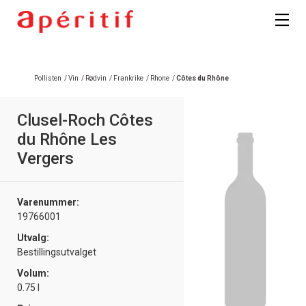
Pollisten
/
Vin
/
Rødvin
/
Frankrike
/
Rhone
/
Côtes du Rhône
Clusel-Roch Côtes
du Rhône Les
Vergers
Varenummer:
19766001
Utvalg:
Bestillingsutvalget
Volum:
0.75 l