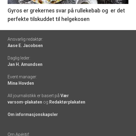
6
Gyros er grekernes svar på rullekebab og er det
perfekte tilskuddet til helgekosen
Footer
Ansvarlig redaktør:
Aase E. Jacobsen
-
Daglig leder:
links
Jan H. Amundsen
Event manager:
Mina Hovden
All journalistikk er basert på
Vær
varsom-plakaten
og
Redaktørplakaten
Om informasjonskapsler
Om Apéritif: