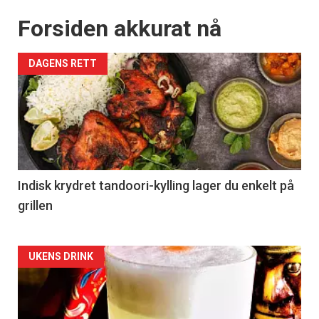
Forsiden akkurat nå
DAGENS RETT
Indisk krydret tandoori-kylling lager du enkelt på
grillen
Forsiden
UKENS DRINK
akkurat