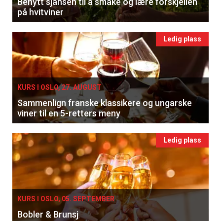
Benytt sjansen til å smake og lære forskjellen
på hvitviner
Ledig plass
KURS I OSLO, 27. AUGUST
Sammenlign franske klassikere og ungarske
viner til en 5-retters meny
Ledig plass
KURS I OSLO, 05. SEPTEMBER
Bobler & Brunsj