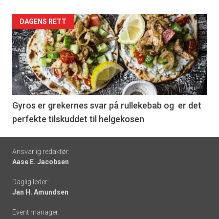
Forsiden
DAGENS RETT
akkurat
nå
-
6
Gyros er grekernes svar på rullekebab og er det
perfekte tilskuddet til helgekosen
Footer
Ansvarlig redaktør:
Aase E. Jacobsen
-
Daglig leder:
links
Jan H. Amundsen
Event manager: