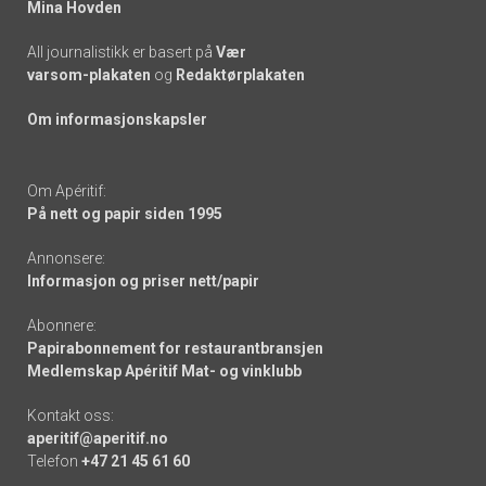
Mina Hovden
All journalistikk er basert på
Vær
varsom-plakaten
og
Redaktørplakaten
Om informasjonskapsler
Om Apéritif:
På nett og papir siden 1995
Annonsere:
Informasjon og priser nett/papir
Abonnere:
Papirabonnement for restaurantbransjen
Medlemskap Apéritif Mat- og vinklubb
Kontakt oss:
aperitif@aperitif.no
Telefon
+47 21 45 61 60