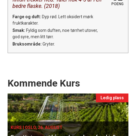
POENG
bedre flaske. (2018)
Farge og duft:
Dyp rød. Lett oksidert mørk
fruktkarakter.
Smak:
Fyldig som duften, noe tørrhet utover,
god syre, men litt tørr.
Bruksområde:
Gryter.
Events
Kommende Kurs
Ledig plass
KURS I OSLO, 26. AUGUST