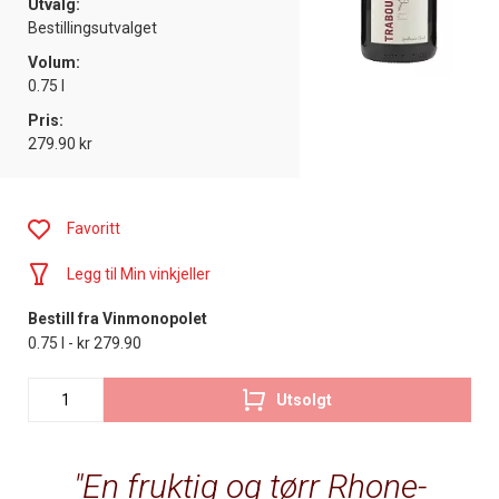
Utvalg:
Bestillingsutvalget
Volum:
0.75 l
Pris:
279.90 kr
Favoritt
Legg til Min vinkjeller
Bestill fra Vinmonopolet
0.75 l - kr 279.90
Utsolgt
En fruktig og tørr Rhone-