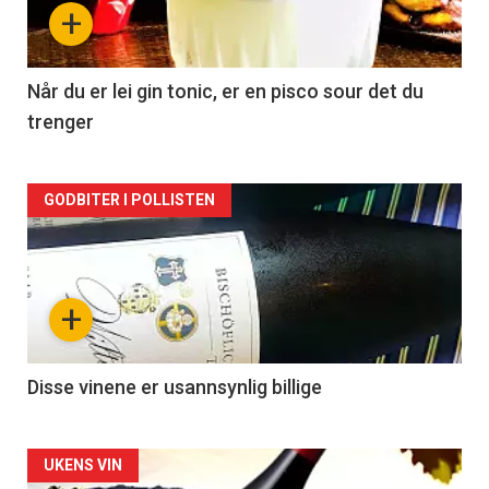
nå
+
-
2
Når du er lei gin tonic, er en pisco sour det du
trenger
Forsiden
GODBITER I POLLISTEN
akkurat
nå
+
-
3
Disse vinene er usannsynlig billige
Forsiden
UKENS VIN