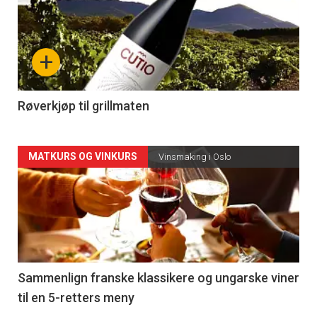
akkurat
nå
+
-
4
Røverkjøp til grillmaten
Forsiden
MATKURS OG VINKURS
Vinsmaking i Oslo
akkurat
nå
-
5
Sammenlign franske klassikere og ungarske viner
til en 5-retters meny