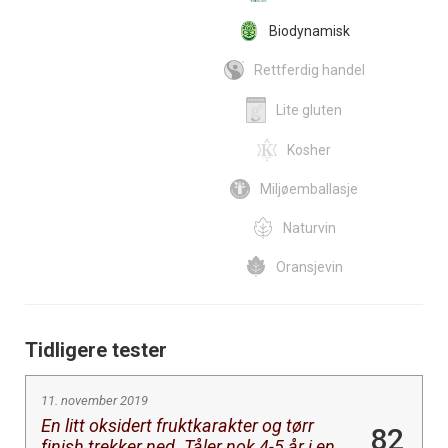
Biodynamisk
Rettferdig handel
Lite gluten
Kosher
Miljøemballasje
Naturvin
Oransjevin
Tidligere tester
11. november 2019
En litt oksidert fruktkarakter og tørr
82
finish trekker ned. Tåler nok 4-5 år i en