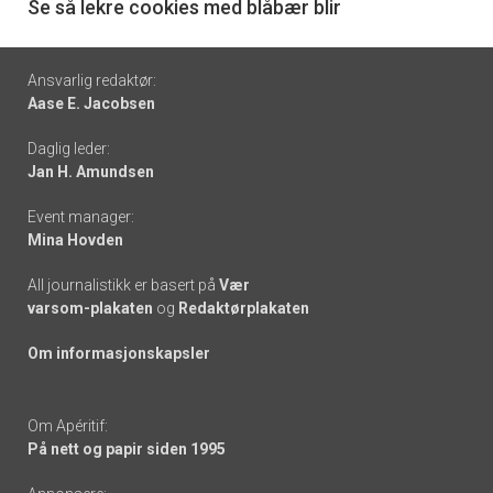
6
Se så lekre cookies med blåbær blir
Footer
Ansvarlig redaktør:
Aase E. Jacobsen
-
Daglig leder:
links
Jan H. Amundsen
Event manager:
Mina Hovden
All journalistikk er basert på
Vær
varsom-plakaten
og
Redaktørplakaten
Om informasjonskapsler
Om Apéritif:
På nett og papir siden 1995