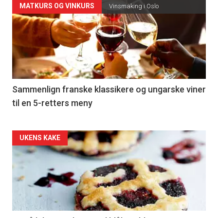
Forsiden
MATKURS OG VINKURS
Vinsmaking i Oslo
akkurat
nå
-
5
Sammenlign franske klassikere og ungarske viner
til en 5-retters meny
Forsiden
UKENS KAKE
akkurat
nå
-