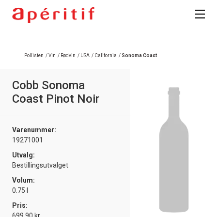
Registrer deg
Pollisten
/
Vin
/
Rødvin
/
USA
/
California
/
Sonoma Coast
Cobb Sonoma
Coast Pinot Noir
Varenummer:
19271001
Utvalg:
Bestillingsutvalget
Volum:
0.75 l
Pris:
699.90 kr