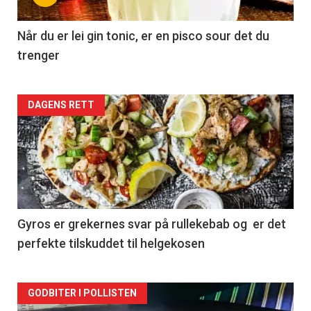
Når du er lei gin tonic, er en pisco sour det du
trenger
Forsiden
DAGENS RETT
akkurat
nå
-
2
Gyros er grekernes svar på rullekebab og er det
perfekte tilskuddet til helgekosen
Forsiden
GODBITER I POLLISTEN