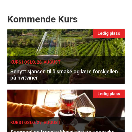
Events
Kommende Kurs
Ledig plass
KURS I OSLO, 26. AUGUST
Benytt sjansen til å smake og lære forskjellen
på hvitviner
Ledig plass
KURS I OSLO, 27. AUGUST
Sammenlign franske klassikere og ungarske