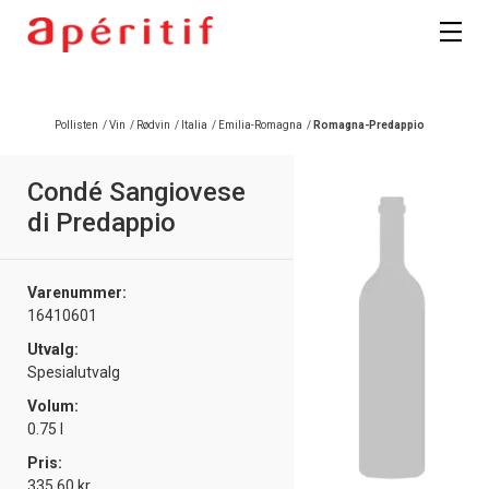
Registrer deg
Pollisten
/
Vin
/
Rødvin
/
Italia
/
Emilia-Romagna
/
Romagna-Predappio
Condé Sangiovese
di Predappio
Varenummer:
16410601
Utvalg:
Spesialutvalg
Volum:
0.75 l
Pris:
335.60 kr