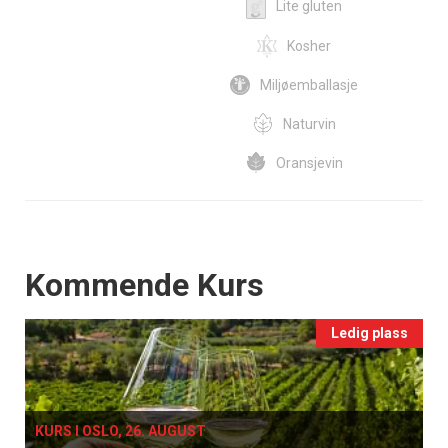
Lite gluten
Kosher
Miljøemballasje
Naturvin
Oransjevin
Events
Kommende Kurs
Ledig plass
KURS I OSLO, 26. AUGUST