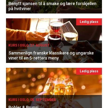
Benytt sjansen til å smake og lære forskjellen
på hvitviner
Ledig plass
KURS I OSLO, 27. AUGUST
Sammenlign franske klassikere og ungarske
viner til en 5-retters meny
Ledig plass
KURS I OSLO, 05. SEPTEMBER
Bobler & Brunsj