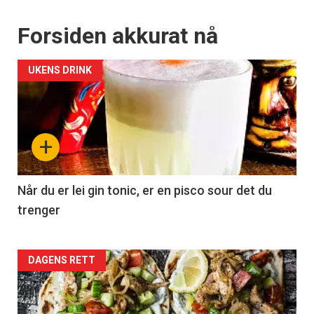
Forsiden akkurat nå
UKENS DRINK
+
Når du er lei gin tonic, er en pisco sour det du
trenger
Forsiden
DAGENS RETT
akkurat