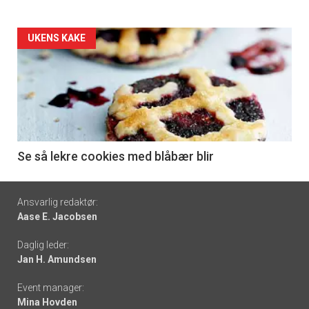
Forsiden
UKENS KAKE
akkurat
nå
-
6
Se så lekre cookies med blåbær blir
Footer
Ansvarlig redaktør:
Aase E. Jacobsen
-
Daglig leder:
links
Jan H. Amundsen
Event manager:
Mina Hovden