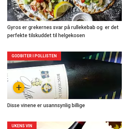
nå
-
2
Gyros er grekernes svar på rullekebab og er det
perfekte tilskuddet til helgekosen
Forsiden
GODBITER I POLLISTEN
akkurat
nå
+
-
3
Disse vinene er usannsynlig billige
Forsiden
UKENS VIN