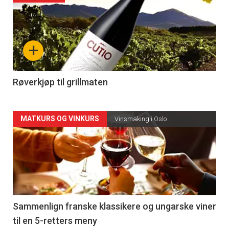
akkurat
nå
+
-
4
Røverkjøp til grillmaten
Forsiden
MATKURS OG VINKURS
Vinsmaking i Oslo
akkurat
nå
-
5
Sammenlign franske klassikere og ungarske viner
til en 5-retters meny