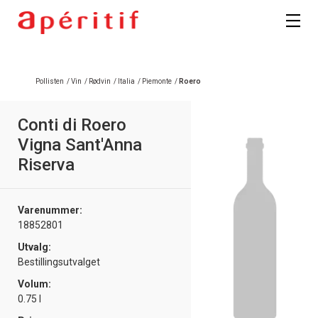
Registrer deg
Pollisten
/
Vin
/
Rødvin
/
Italia
/
Piemonte
/
Roero
Conti di Roero
Vigna Sant'Anna
Riserva
Varenummer:
18852801
Utvalg:
Bestillingsutvalget
Volum:
0.75 l