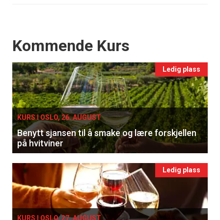
Events
Kommende Kurs
Ledig plass
KURS I OSLO, 26. AUGUST
Benytt sjansen til å smake og lære forskjellen
på hvitviner
Ledig plass
KURS I OSLO, 27. AUGUST