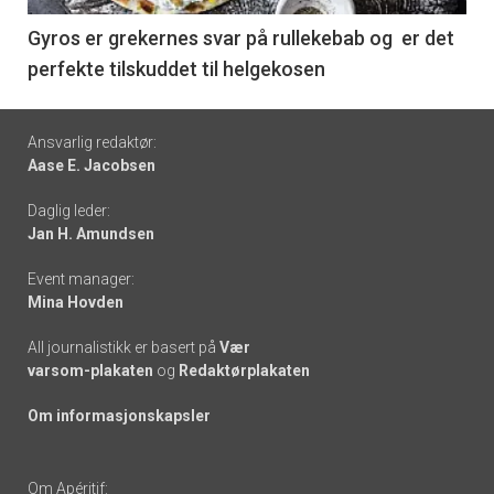
6
Gyros er grekernes svar på rullekebab og er det
perfekte tilskuddet til helgekosen
Footer
Ansvarlig redaktør:
Aase E. Jacobsen
-
Daglig leder:
links
Jan H. Amundsen
Event manager:
Mina Hovden
All journalistikk er basert på
Vær
varsom-plakaten
og
Redaktørplakaten
Om informasjonskapsler
Om Apéritif: