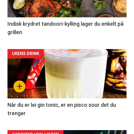
Indisk krydret tandoori-kylling lager du enkelt på
grillen
Forsiden
UKENS DRINK
akkurat
nå
+
-
2
Når du er lei gin tonic, er en pisco sour det du
trenger