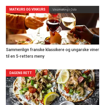
Forsiden
MATKURS OG VINKURS
Vinsmaking i Oslo
akkurat
nå
-
5
Sammenlign franske klassikere og ungarske viner
til en 5-retters meny
Forsiden
DAGENS RETT
akkurat
nå
-