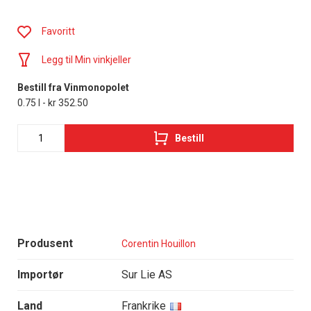
Favoritt
Legg til Min vinkjeller
Bestill fra Vinmonopolet
0.75 l - kr 352.50
Bestill
Produsent
Corentin Houillon
Importør
Sur Lie AS
Land
Frankrike