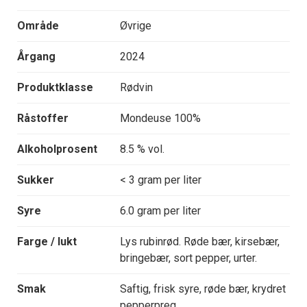
Område
Øvrige
Årgang
2024
Produktklasse
Rødvin
Råstoffer
Mondeuse 100%
Alkoholprosent
8.5 % vol.
Sukker
< 3 gram per liter
Syre
6.0 gram per liter
Farge / lukt
Lys rubinrød. Røde bær, kirsebær,
bringebær, sort pepper, urter.
Smak
Saftig, frisk syre, røde bær, krydret
pepperpreg.