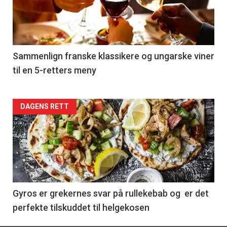
nå
-
5
Sammenlign franske klassikere og ungarske viner
til en 5-retters meny
Forsiden
DAGENS RETT
akkurat
nå
-
6
Gyros er grekernes svar på rullekebab og er det
perfekte tilskuddet til helgekosen