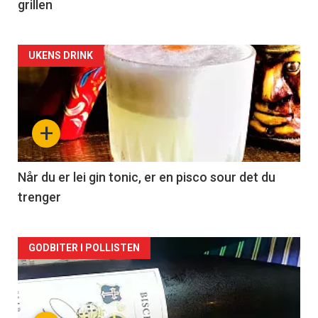
grillen
Forsiden
UKENS DRINK
akkurat
nå
+
-
2
Når du er lei gin tonic, er en pisco sour det du
trenger
Forsiden
GODBITER I POLLISTEN
akkurat
nå