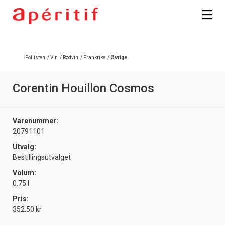
Registrer deg
Pollisten
/
Vin
/
Rødvin
/
Frankrike
/
Øvrige
Corentin Houillon Cosmos
Varenummer:
20791101
Utvalg:
Bestillingsutvalget
Volum:
0.75 l
Pris:
352.50 kr