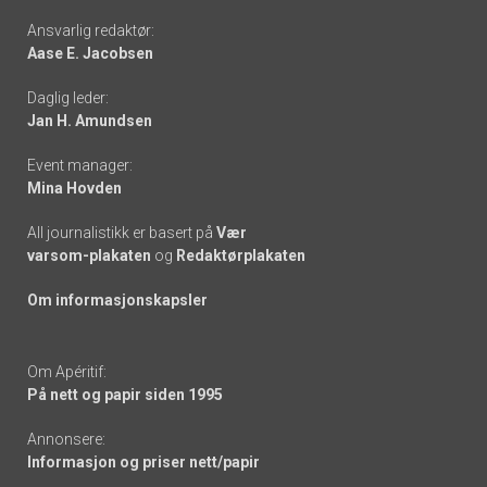
Footer
Ansvarlig redaktør:
Aase E. Jacobsen
-
Daglig leder:
links
Jan H. Amundsen
Event manager:
Mina Hovden
All journalistikk er basert på
Vær
varsom-plakaten
og
Redaktørplakaten
Om informasjonskapsler
Om Apéritif:
På nett og papir siden 1995
Annonsere:
Informasjon og priser nett/papir