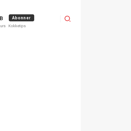
Menu
B
Abonner
kurs
Kokketips
profile
egistrer deg