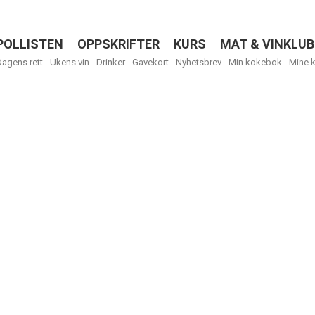
POLLISTEN
OPPSKRIFTER
KURS
MAT & VINKLUB
Menu
Dagens rett
Ukens vin
Drinker
Gavekort
Nyhetsbrev
Min kokebok
Mine 
R