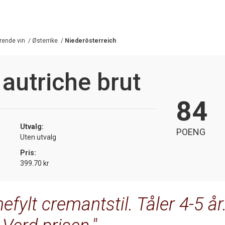
ende vin
/
Østerrike
/
Niederösterreich
autriche brut
84
Utvalg:
POENG
Uten utvalg
Pris:
399.70 kr
ylt cremantstil. Tåler 4-5 år