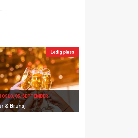
Ledig plass
I OSLO, 05. SEPTEMBER
er & Brunsj