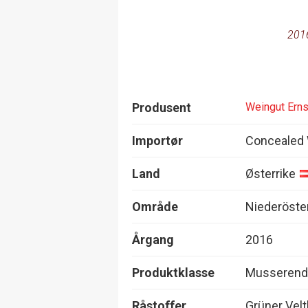
201
Produsent
Weingut Ern
Importør
Concealed
Land
Østerrike
Område
Niederöste
Årgang
2016
Produktklasse
Musserend
Råstoffer
Grüner Velt