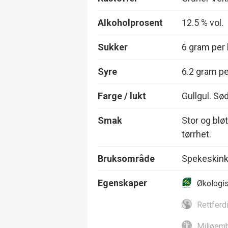
Alkoholprosent
12.5 % vol.
Sukker
6 gram per l
Syre
6.2 gram per
Farge / lukt
Gullgul. Sø
Smak
Stor og blø
tørrhet.
Bruksområde
Spekeskink
Egenskaper
Økologi
Rettferd
Miljøemb