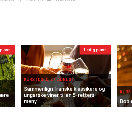
 plass
Ledig plass
KURS I OSLO, 27. AUGUST
Sammenlign franske klassikere og
KURS 
lære
ungarske viner til en 5-retters
meny
Bobl