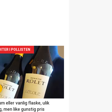
siden
ITER I POLLISTEN
urat
 eller vanlig flaske, ulik
, men like gunstig pris