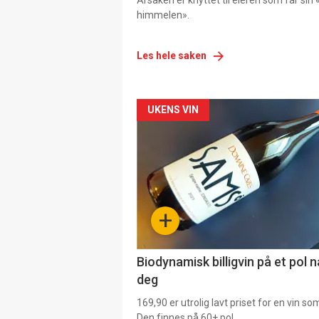
Årsaken er knyttet til eieren som får sin «
himmelen».
Les hele saken
Forsiden
UKENS VIN
akkurat
nå
-
+
4
Biodynamisk billigvin på et pol 
deg
169,90 er utrolig lavt priset for en vin s
Den finnes på 60+ pol.