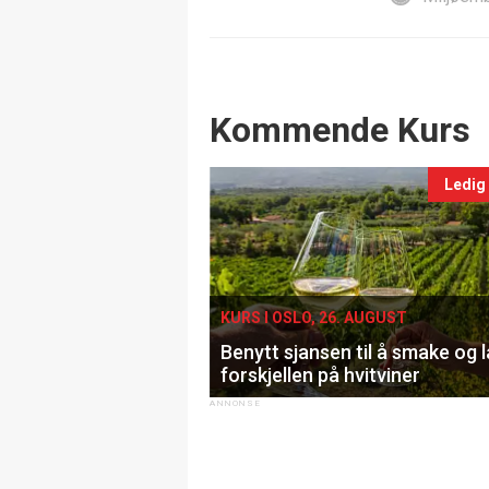
Events
Kommende Kurs
Ledig
KURS I OSLO, 26. AUGUST
Benytt sjansen til å smake og 
forskjellen på hvitviner