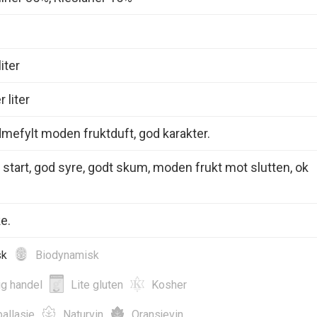
iter
 liter
dmefylt moden fruktduft, god karakter.
t start, god syre, godt skum, moden frukt mot slutten, ok
e.
sk
Biodynamisk
ig handel
Lite gluten
Kosher
allasje
Naturvin
Oransjevin