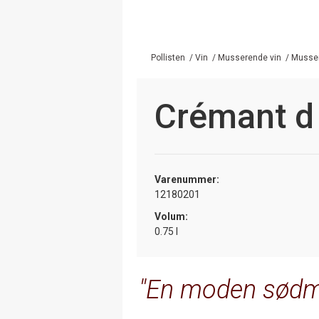
Pollisten
/
Vin
/
Musserende vin
/
Musser
Crémant d 
Varenummer:
12180201
Volum:
0.75 l
En moden sødmef