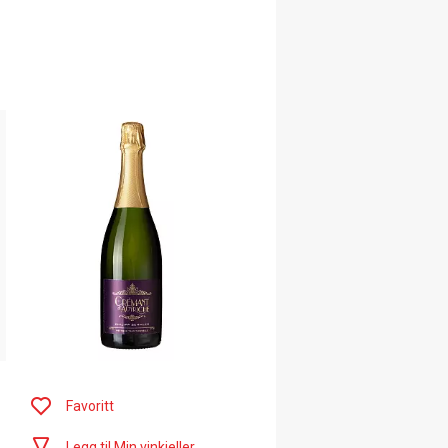
.
Favoritt
Legg til Min vinkjeller