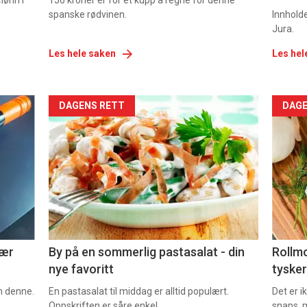
lønn i
150 kroner er for et kupp å regne for denne
spanske rødvinen.
Innhold
Jura.
Les hele saken
Les hel
Forsiden
For
DAGENS RETT
DAGE
akkurat
akk
nå
nå
-
-
5
6
nær
By på en sommerlig pastasalat - din
Rollmo
nye favoritt
tysker
om denne.
En pastasalat til middag er alltid populært.
Det er 
Oppskriften er såre enkel.
snaps, 