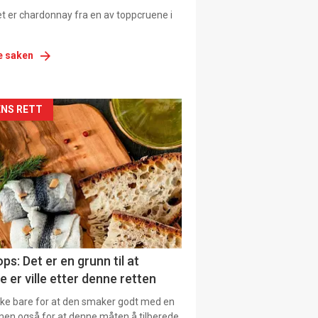
et er chardonnay fra en av toppcruene i
e saken
siden
NS RETT
urat
ps: Det er en grunn til at
e er ville etter denne retten
ikke bare for at den smaker godt med en
men også for at denne måten å tilberede