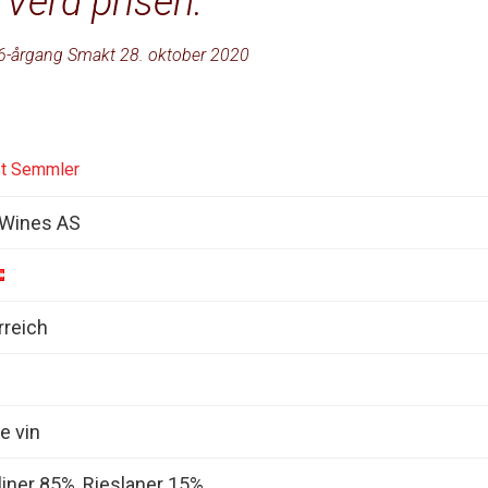
Verd prisen.
6-årgang Smakt 28. oktober 2020
st Semmler
 Wines AS
rreich
e vin
liner 85%, Rieslaner 15%