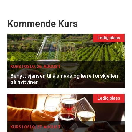
Events
Kommende Kurs
Ledig plass
KURS I OSLO, 26. AUGUST
Benytt sjansen til å smake og lære forskjellen
på hvitviner
Ledig plass
KURS I OSLO, 27. AUGUST