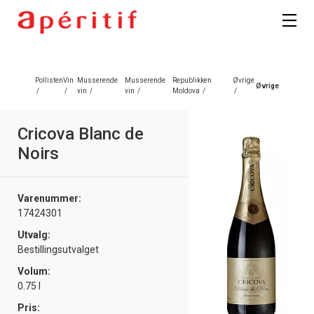
Registrer deg
Pollisten
Vin
Musserende
Musserende
Republikken
Øvrige
Øvrige
/
/
vin
/
vin
/
Moldova
/
/
Cricova Blanc de
Noirs
Varenummer:
17424301
Utvalg:
Bestillingsutvalget
Volum:
0.75 l
Pris: