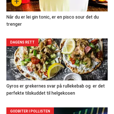
+
Når du er lei gin tonic, er en pisco sour det du
trenger
Forsiden
DAGENS RETT
akkurat
nå
-
2
Gyros er grekernes svar på rullekebab og er det
perfekte tilskuddet til helgekosen
Forsiden
GODBITER I POLLISTEN