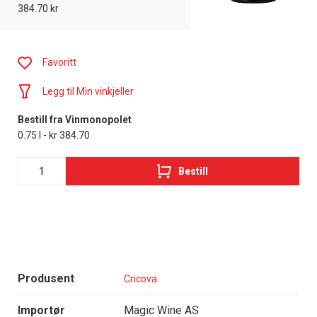
384.70 kr
Favoritt
Legg til Min vinkjeller
Bestill fra Vinmonopolet
0.75 l - kr 384.70
Bestill
Produsent
Cricova
Importør
Magic Wine AS