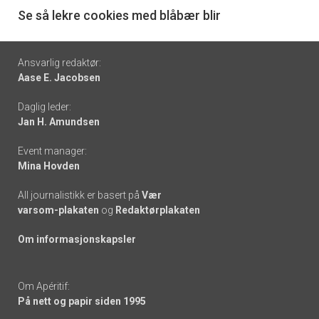
6
Se så lekre cookies med blåbær blir
Footer
Ansvarlig redaktør:
Aase E. Jacobsen
-
Daglig leder:
links
Jan H. Amundsen
Event manager:
Mina Hovden
All journalistikk er basert på
Vær
varsom-plakaten
og
Redaktørplakaten
Om informasjonskapsler
Om Apéritif:
På nett og papir siden 1995