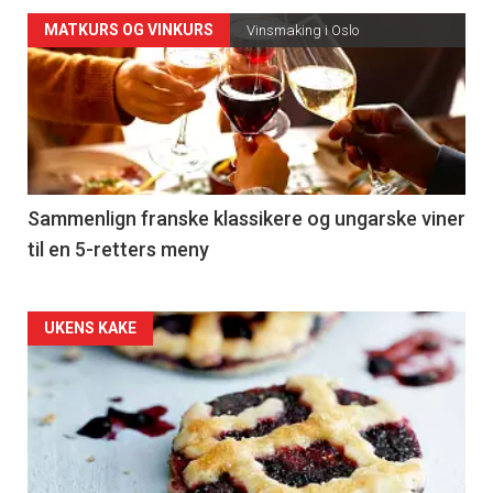
Forsiden
MATKURS OG VINKURS
Vinsmaking i Oslo
akkurat
nå
-
5
Sammenlign franske klassikere og ungarske viner
til en 5-retters meny
Forsiden
UKENS KAKE
akkurat
nå
-