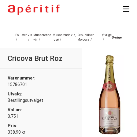
Registrer deg
Pollisten
Vin
Musserende
Musserende vin,
Republikken
Øvrige
Øvrige
/
/
vin
/
rosé
/
Moldova
/
/
Cricova Brut Roz
Varenummer:
15786701
Utvalg:
Bestillingsutvalget
Volum:
0.75 l
Pris:
338.90 kr