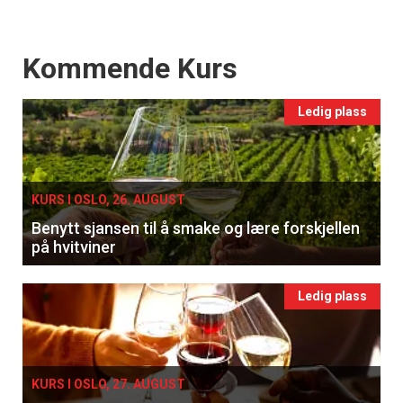
Events
Kommende Kurs
Ledig plass
KURS I OSLO, 26. AUGUST
Benytt sjansen til å smake og lære forskjellen
på hvitviner
Ledig plass
KURS I OSLO, 27. AUGUST