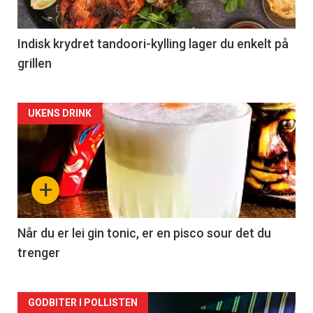
Indisk krydret tandoori-kylling lager du enkelt på
grillen
Forsiden
UKENS DRINK
akkurat
nå
+
-
2
Når du er lei gin tonic, er en pisco sour det du
trenger
Forsiden
GODBITER I POLLISTEN