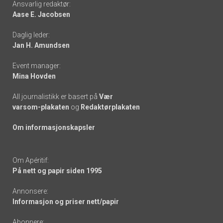
Ansvarlig redaktør:
Aase E. Jacobsen
-
Daglig leder:
links
Jan H. Amundsen
Event manager:
Mina Hovden
All journalistikk er basert på
Vær
varsom-plakaten
og
Redaktørplakaten
Om informasjonskapsler
Om Apéritif:
På nett og papir siden 1995
Annonsere:
Informasjon og priser nett/papir
Abonnere: