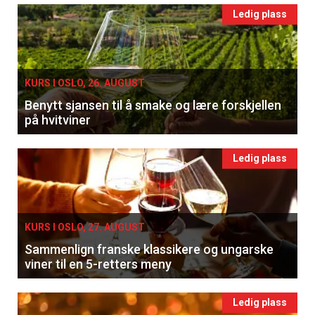
Ledig plass
KURS I OSLO, 26. AUGUST
Benytt sjansen til å smake og lære forskjellen
på hvitviner
Ledig plass
KURS I OSLO, 27. AUGUST
Sammenlign franske klassikere og ungarske
viner til en 5-retters meny
Ledig plass