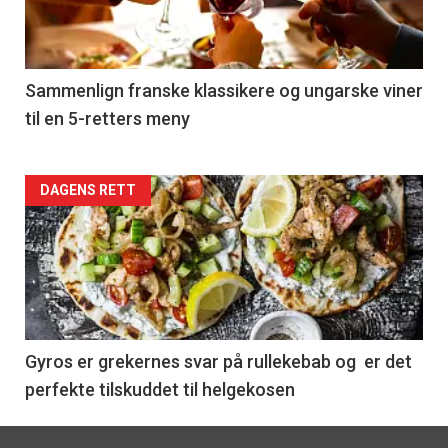
nå
-
5
Sammenlign franske klassikere og ungarske viner
til en 5-retters meny
Forsiden
DAGENS RETT
akkurat
nå
-
6
Gyros er grekernes svar på rullekebab og er det
perfekte tilskuddet til helgekosen
Footer