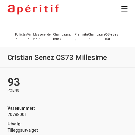
Registrer deg
Pollisten
Vin
Musserende
Champagne,
Frankrike
Champagne
Côte des
/
/
vin
/
brut
/
/
/
Bar
Cristian Senez CS73 Millesime
93
POENG
Varenummer:
20788001
Utvalg:
Tilleggsutvalget