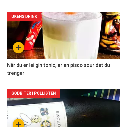
Forsiden
UKENS DRINK
akkurat
nå
+
-
2
Når du er lei gin tonic, er en pisco sour det du
trenger
Forsiden
GODBITER I POLLISTEN
akkurat
nå
+