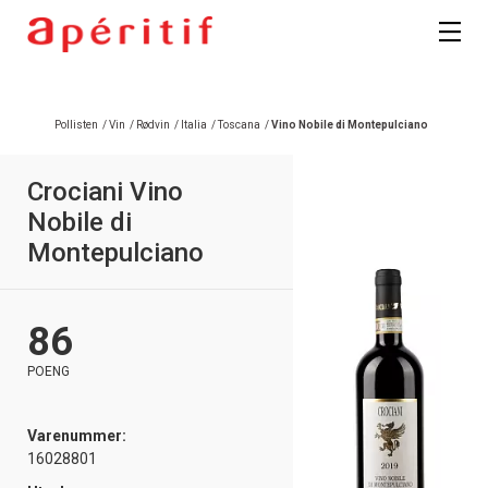
Registrer deg
Pollisten
/
Vin
/
Rødvin
/
Italia
/
Toscana
/
Vino Nobile di Montepulciano
Crociani Vino
Nobile di
Montepulciano
86
POENG
Varenummer:
16028801