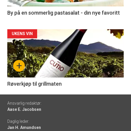
-
5
By på en sommerlig pastasalat - din nye favoritt
Forsiden
UKENS VIN
akkurat
nå
+
-
6
Røverkjøp til grillmaten
Footer
Ansvarlig redaktør:
Aase E. Jacobsen
-
Daglig leder:
links
Jan H. Amundsen