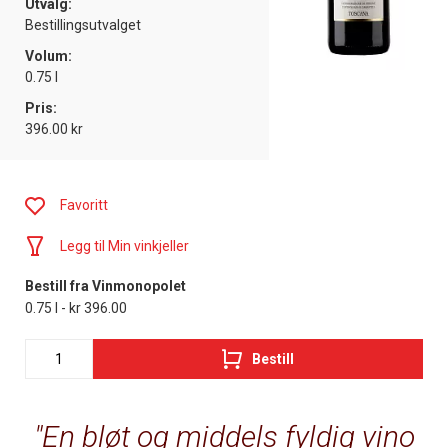
Utvalg:
Bestillingsutvalget
Volum:
0.75 l
Pris:
396.00 kr
Favoritt
Legg til Min vinkjeller
Bestill fra Vinmonopolet
0.75 l - kr 396.00
Bestill
En bløt og middels fyldig vino