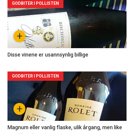
Forsiden
GODBITER I POLLISTEN
akkurat
nå
+
-
2
Disse vinene er usannsynlig billige
Forsiden
GODBITER I POLLISTEN
akkurat
nå
+
-
3
Magnum eller vanlig flaske, ulik årgang, men like