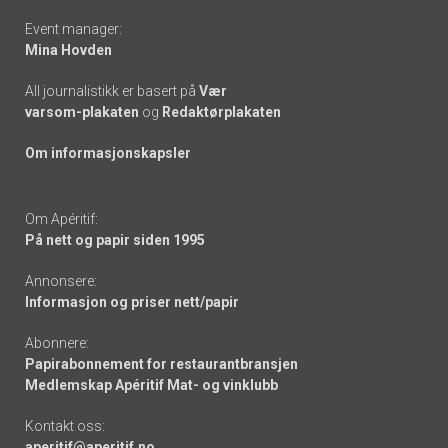
Event manager:
Mina Hovden
All journalistikk er basert på
Vær
varsom-plakaten
og
Redaktørplakaten
Om informasjonskapsler
Om Apéritif:
På nett og papir siden 1995
Annonsere:
Informasjon og priser nett/papir
Abonnere:
Papirabonnement for restaurantbransjen
Medlemskap Apéritif Mat- og vinklubb
Kontakt oss:
aperitif@aperitif.no