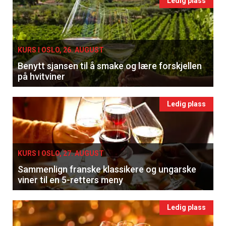
Ledig plass
KURS I OSLO, 26. AUGUST
Benytt sjansen til å smake og lære forskjellen
på hvitviner
Ledig plass
KURS I OSLO, 27. AUGUST
Sammenlign franske klassikere og ungarske
viner til en 5-retters meny
Ledig plass