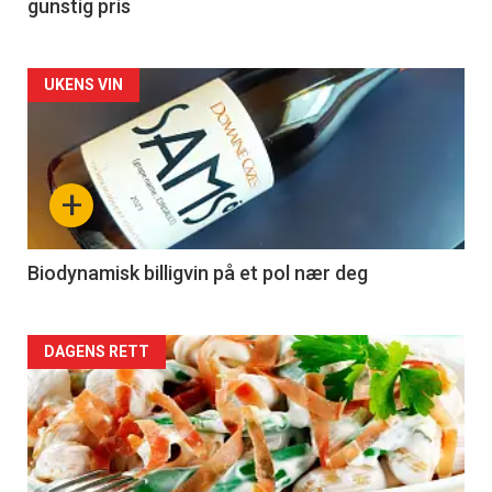
gunstig pris
Forsiden
UKENS VIN
akkurat
nå
+
-
4
Biodynamisk billigvin på et pol nær deg
Forsiden
DAGENS RETT
akkurat
nå