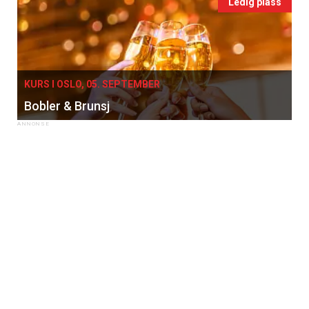
Ledig plass
KURS I OSLO, 05. SEPTEMBER
Bobler & Brunsj
×
Få ukentlige nyhetsbrev fra
Apéritif
Vi tilbyr flere ukentlige nyhetsbrev. Du
kan fritt velge hvilke du ønsker å få
tilsendt.