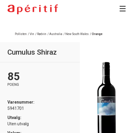
Pollisten
/
Vin
/
Rødvin
/
Australia
/
New South Wales
/
Orange
Cumulus Shiraz
85
POENG
Varenummer:
5941701
Utvalg:
Uten utvalg