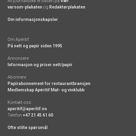
All journalistikk er basert på
Vær
varsom-plakaten
og
Redaktørplakaten
Om informasjonskapsler
Om Apéritif:
På nett og papir siden 1995
Annonsere:
Informasjon og priser nett/papir
Abonnere:
Papirabonnement for restaurantbransjen
Medlemskap Apéritif Mat- og vinklubb
Kontakt oss:
aperitif@aperitif.no
Telefon
+47 21 45 61 60
Ofte stilte spørsmål