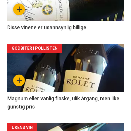
nå
+
-
2
Disse vinene er usannsynlig billige
Forsiden
GODBITER I POLLISTEN
akkurat
nå
+
-
3
Magnum eller vanlig flaske, ulik årgang, men like
gunstig pris
Forsiden
UKENS VIN