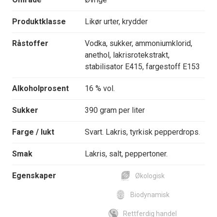
Produktklasse
Likør urter, krydder
Råstoffer
Vodka, sukker, ammoniumklorid,
anethol, lakrisrotekstrakt,
stabilisator E415, fargestoff E153
Alkoholprosent
16 % vol.
Sukker
390 gram per liter
Farge / lukt
Svart. Lakris, tyrkisk pepperdrops.
Smak
Lakris, salt, peppertoner.
Egenskaper
Økologisk
Biodynamisk
Rettferdig handel