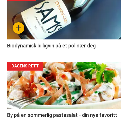
akkurat
nå
+
-
4
Biodynamisk billigvin på et pol nær deg
Forsiden
DAGENS RETT
akkurat
nå
-
5
By på en sommerlig pastasalat - din nye favoritt