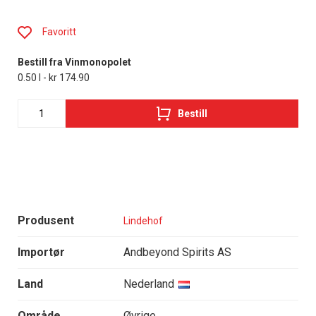
Favoritt
Bestill fra Vinmonopolet
0.50 l - kr 174.90
Bestill
Produsent
Lindehof
Importør
Andbeyond Spirits AS
Land
Nederland
Område
Øvrige