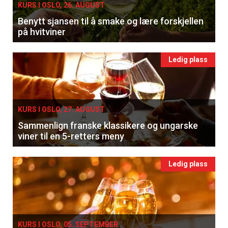
KURS I OSLO, 26. AUGUST
Benytt sjansen til å smake og lære forskjellen
på hvitviner
Ledig plass
KURS I OSLO, 27. AUGUST
Sammenlign franske klassikere og ungarske
viner til en 5-retters meny
Ledig plass
KURS I OSLO, 05. SEPTEMBER