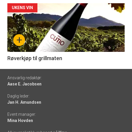
Forsiden
UKENS VIN
akkurat
nå
+
-
6
Røverkjøp til grillmaten
Footer
Ansvarlig redaktør:
Aase E. Jacobsen
-
Daglig leder:
links
Jan H. Amundsen
Event manager:
Mina Hovden