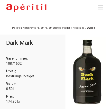
Registrer deg
Pollisten
/
Brennevin
/
Likør
/
Likør, urter og krydder
/
Nederland
/
Øvrige
Dark Mark
Varenummer:
10871602
Utvalg:
Bestillingsutvalget
Volum:
0.50 l
Pris:
174.90 kr