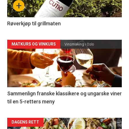
+
-
4
Røverkjøp til grillmaten
Forsiden
MATKURS OG VINKURS
Vinsmaking i Oslo
akkurat
nå
-
5
Sammenlign franske klassikere og ungarske viner
til en 5-retters meny
Forsiden
DAGENS RETT