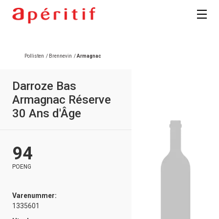
Registrer deg
Pollisten
/
Brennevin
/
Armagnac
Darroze Bas
Armagnac Réserve
30 Ans d'Âge
94
POENG
Varenummer:
1335601