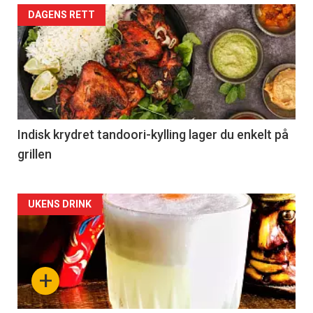
DAGENS RETT
Indisk krydret tandoori-kylling lager du enkelt på
grillen
Forsiden
UKENS DRINK
akkurat
nå
+
-