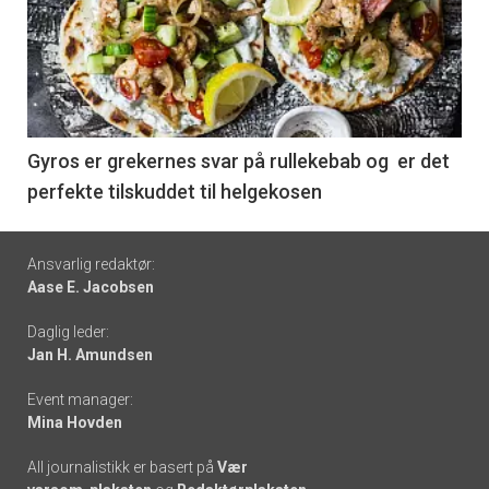
akkurat
nå
-
6
Gyros er grekernes svar på rullekebab og er det
perfekte tilskuddet til helgekosen
Footer
Ansvarlig redaktør:
Aase E. Jacobsen
-
Daglig leder:
links
Jan H. Amundsen
Event manager:
Mina Hovden
All journalistikk er basert på
Vær