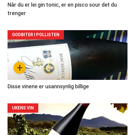
2
Når du er lei gin tonic, er en pisco sour det du
trenger
Forsiden
GODBITER I POLLISTEN
akkurat
nå
+
-
3
Disse vinene er usannsynlig billige
Forsiden
UKENS VIN
akkurat
nå