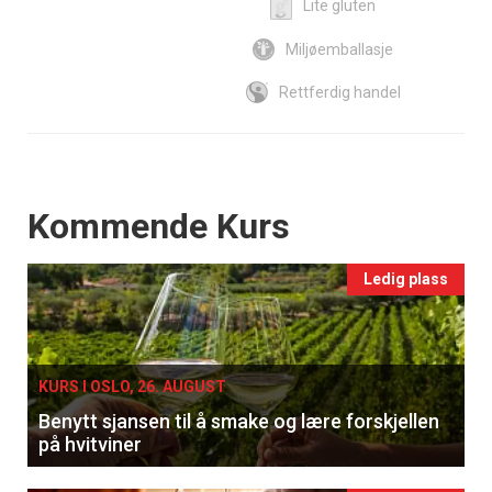
Lite gluten
Miljøemballasje
Rettferdig handel
Events
Kommende Kurs
Ledig plass
KURS I OSLO, 26. AUGUST
Benytt sjansen til å smake og lære forskjellen
på hvitviner