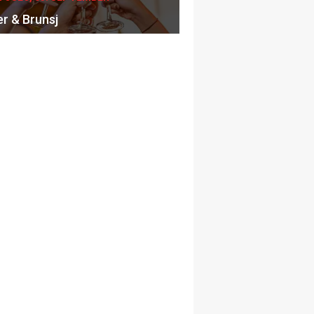
er & Brunsj