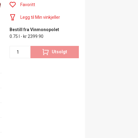
m
Favoritt
Legg til Min vinkjeller
Bestill fra Vinmonopolet
0.75 l - kr 2399.90
Utsolgt