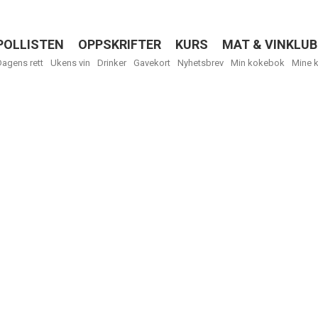
POLLISTEN
OPPSKRIFTER
KURS
MAT & VINKLUB
Menu
Dagens rett
Ukens vin
Drinker
Gavekort
Nyhetsbrev
Min kokebok
Mine 
R