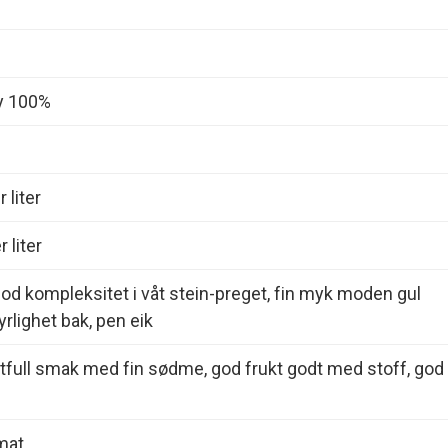
y 100%
 liter
 liter
od kompleksitet i våt stein-preget, fin myk moden gul
yrlighet bak, pen eik
ttfull smak med fin sødme, god frukt godt med stoff, god
ømat