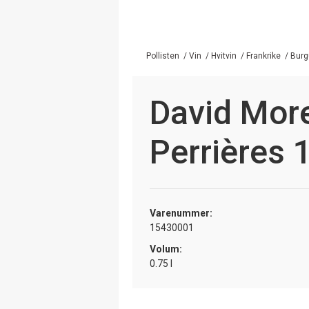
Pollisten
/
Vin
/
Hvitvin
/
Frankrike
/
Burg
David More
Perrières 
Varenummer:
15430001
Volum:
0.75 l