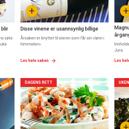
-
-
+
+
2
3
Magnum
blir
Disse vinene er usannsynlig billige
årgang
ns søte
Årsaken er knyttet til eieren som får sin «lønn i
ruke
himmelen».
Innhold
Jura.
Les hele saken
Les hel
Forsiden
For
DAGENS RETT
UKEN
akkurat
akk
nå
nå
-
-
+