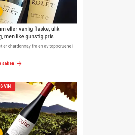
 eller vanlig flaske, ulik
, men like gunstig pris
et er chardonnay fra en av toppcruene i
e saken
siden
S VIN
urat