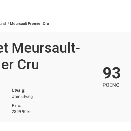
und
/
Meursault Premier Cru
t Meursault-
1er Cru
93
POENG
Utvalg:
Uten utvalg
Pris:
2399.90 kr