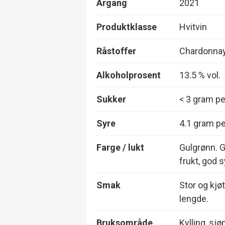
Årgang
2021
Produktklasse
Hvitvin
Råstoffer
Chardonna
Alkoholprosent
13.5 % vol.
Sukker
< 3 gram per
Syre
4.1 gram per
Farge / lukt
Gulgrønn. G
frukt, god s
Smak
Stor og kjø
lengde.
Bruksområde
Kylling, sj