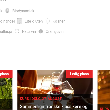
sk
Biodynamisk
ig handel
Lite gluten
Kosher
allasje
Naturvin
Oransjevin
 plass
Ledig plass
KURS I OSLO, 27. AUGUST
Sammenlign franske klassikere og
KURS 