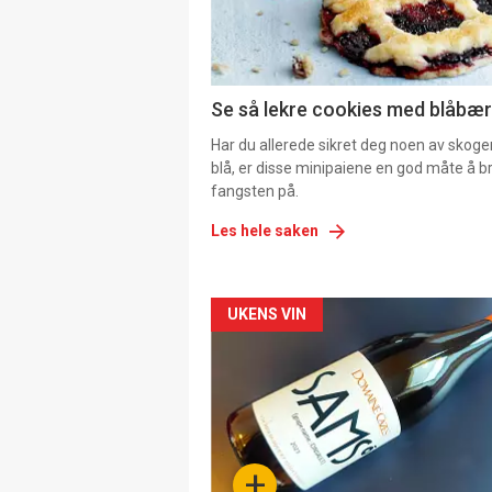
Se så lekre cookies med blåbær 
Har du allerede sikret deg noen av skoge
blå, er disse minipaiene en god måte å b
fangsten på.
Les hele saken
Forsiden
UKENS VIN
akkurat
nå
-
+