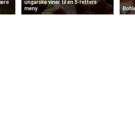
lære
ungarske viner til en 5-retters
meny
Bobl