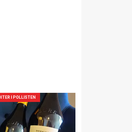
siden
ITER I POLLISTEN
urat