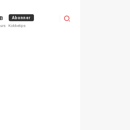
Menu
B
Abonner
kurs
Kokketips
profile
egistrer deg