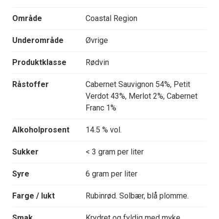
Område
Coastal Region
Underområde
Øvrige
Produktklasse
Rødvin
Råstoffer
Cabernet Sauvignon 54%, Petit
Verdot 43%, Merlot 2%, Cabernet
Franc 1%
Alkoholprosent
14.5 % vol.
Sukker
< 3 gram per liter
Syre
6 gram per liter
Farge / lukt
Rubinrød. Solbær, blå plomme.
Smak
Krydret og fyldig med myke