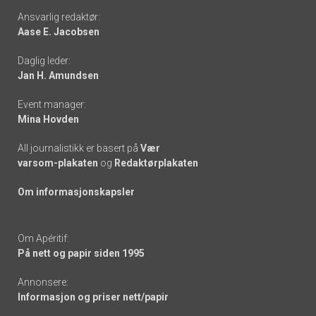
Footer
Ansvarlig redaktør:
Aase E. Jacobsen
-
Daglig leder:
links
Jan H. Amundsen
Event manager:
Mina Hovden
All journalistikk er basert på
Vær
varsom-plakaten
og
Redaktørplakaten
Om informasjonskapsler
Om Apéritif:
På nett og papir siden 1995
Annonsere:
Informasjon og priser nett/papir