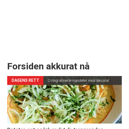
Forsiden akkurat nå
DAGENS RETT
Ostegratinerte nypoteter med løksalat