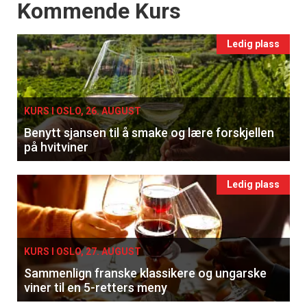
Events
Kommende Kurs
Ledig plass
KURS I OSLO, 26. AUGUST
Benytt sjansen til å smake og lære forskjellen
på hvitviner
Ledig plass
KURS I OSLO, 27. AUGUST
Sammenlign franske klassikere og ungarske
viner til en 5-retters meny