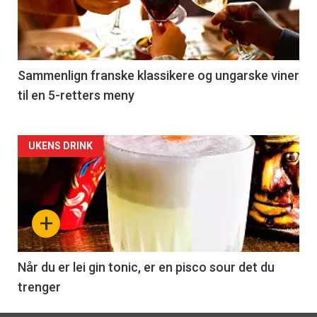
nå
-
5
Sammenlign franske klassikere og ungarske viner
til en 5-retters meny
Forsiden
UKENS DRINK
akkurat
nå
+
-
6
Når du er lei gin tonic, er en pisco sour det du
trenger