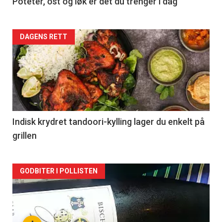
Poteter, ost og løk er det du trenger i dag
Forsiden
DAGENS RETT
akkurat
nå
-
2
Indisk krydret tandoori-kylling lager du enkelt på
grillen
Forsiden
GODBITER I POLLISTEN
akkurat
nå