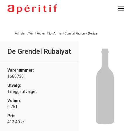
Pollisten
/
Vin
/
Rødvin
/
Sør-Afrika
/
Coastal Region
/
Øvrige
De Grendel Rubaiyat
Varenummer:
16607301
Utvalg:
Tilleggsutvalget
Volum:
0.75 l
Pris:
413.40 kr