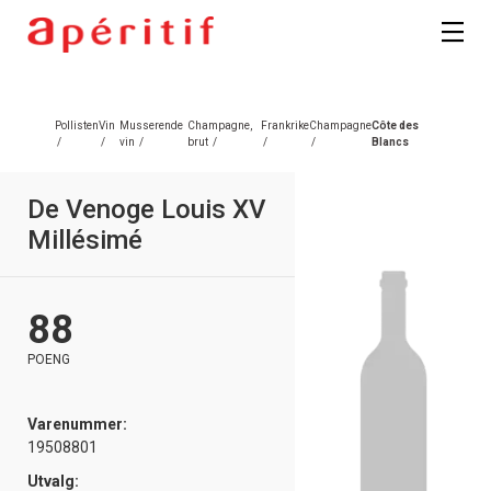
Registrer deg
Pollisten
Vin
Musserende
Champagne,
Frankrike
Champagne
Côte des
/
/
vin
/
brut
/
/
/
Blancs
De Venoge Louis XV
Millésimé
88
POENG
Varenummer:
19508801
Utvalg: