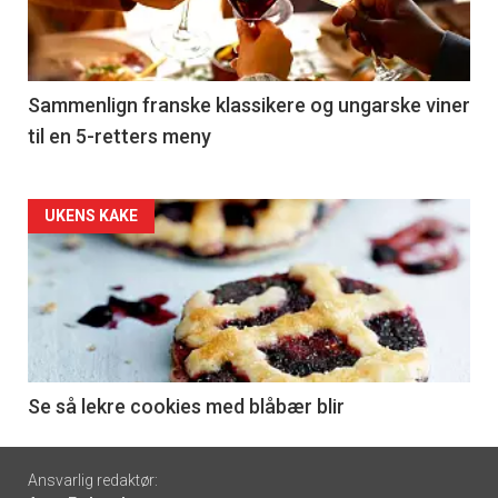
nå
-
5
Sammenlign franske klassikere og ungarske viner
til en 5-retters meny
Forsiden
UKENS KAKE
akkurat
nå
-
6
Se så lekre cookies med blåbær blir
Footer
Ansvarlig redaktør: