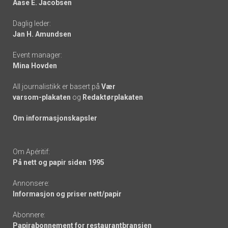
Aase E. Jacobsen
-
Daglig leder:
links
Jan H. Amundsen
Event manager:
Mina Hovden
All journalistikk er basert på
Vær
varsom-plakaten
og
Redaktørplakaten
Om informasjonskapsler
Om Apéritif:
På nett og papir siden 1995
Annonsere:
Informasjon og priser nett/papir
Abonnere:
Papirabonnement for restaurantbransjen