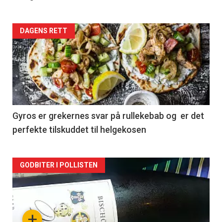
Forsiden
DAGENS RETT
akkurat
nå
-
2
Gyros er grekernes svar på rullekebab og er det
perfekte tilskuddet til helgekosen
Forsiden
GODBITER I POLLISTEN
akkurat
nå
+