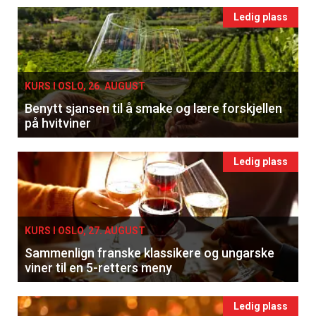
Ledig plass
KURS I OSLO, 26. AUGUST
Benytt sjansen til å smake og lære forskjellen
på hvitviner
Ledig plass
KURS I OSLO, 27. AUGUST
Sammenlign franske klassikere og ungarske
viner til en 5-retters meny
Ledig plass