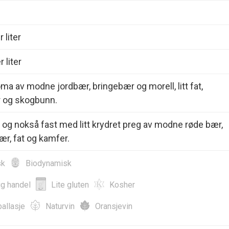
 liter
 liter
oma av modne jordbær, bringebær og morell, litt fat,
r og skogbunn.
g og nokså fast med litt krydret preg av modne røde bær,
ær, fat og kamfer.
sk
Biodynamisk
ig handel
Lite gluten
Kosher
allasje
Naturvin
Oransjevin