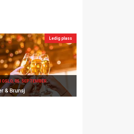
Ledig plass
I OSLO, 05. SEPTEMBER
er & Brunsj