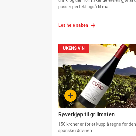
drink, og den forfriskende evnen gjør at 
passer perfekt også til mat.
Les hele saken
Forsiden
UKENS VIN
akkurat
nå
-
+
4
Røverkjøp til grillmaten
150 kroner er for et kupp å regne for de
spanske rødvinen.