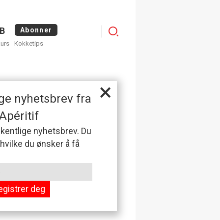
Menu
B
Abonner
kurs
Kokketips
profile
×
ge nyhetsbrev fra
Apéritif
 ukentlige nyhetsbrev. Du
 hvilke du ønsker å få
egistrer deg