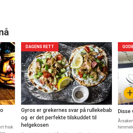
nå
Forsiden
For
DAGENS RETT
GODB
akkurat
akk
nå
nå
-
-
+
2
3
co
Gyros er grekernes svar på rullekebab
Disse 
og er det perfekte tilskuddet til
Årsaken 
helgekosen
t frisk
himmel