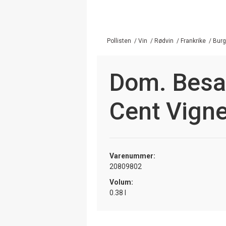
Pollisten
/
Vin
/
Rødvin
/
Frankrike
/
Bur
Dom. Besa
Cent Vign
Varenummer:
20809802
Volum:
0.38 l