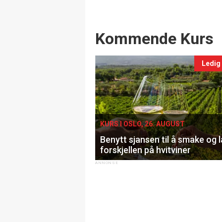
Events
Kommende Kurs
Ledig
KURS I OSLO, 26. AUGUST
Benytt sjansen til å smake og 
forskjellen på hvitviner