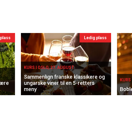
 plass
Ledig plass
KURS I OSLO, 27. AUGUST
Sammenlign franske klassikere og
KURS 
lære
ungarske viner til en 5-retters
meny
Bobl