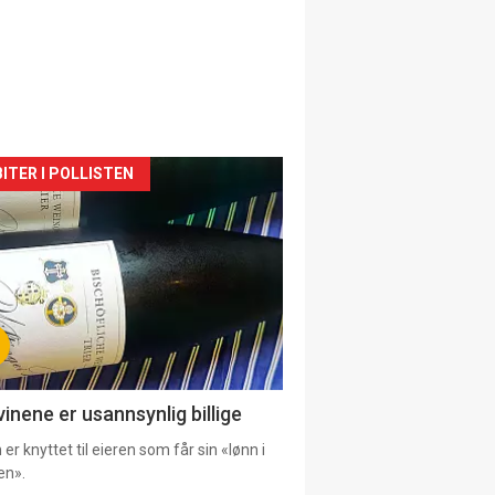
siden
ITER I POLLISTEN
urat
vinene er usannsynlig billige
er knyttet til eieren som får sin «lønn i
en».