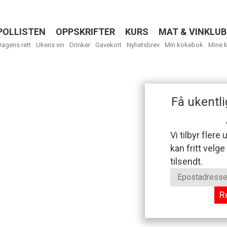
POLLISTEN
OPPSKRIFTER
KURS
MAT & VINKLUB
Menu
Dagens rett
Ukens vin
Drinker
Gavekort
Nyhetsbrev
Min kokebok
Mine 
Få ukentli
Vi tilbyr flere
kan fritt velge
tilsendt.
R