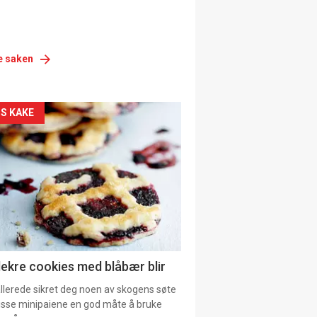
e saken
siden
S KAKE
urat
lekre cookies med blåbær blir
allerede sikret deg noen av skogens søte
 disse minipaiene en god måte å bruke