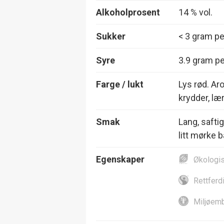
Alkoholprosent
14 % vol.
Sukker
< 3 gram per
Syre
3.9 gram per
Farge / lukt
Lys rød. Ar
krydder, læ
Smak
Lang, safti
litt mørke b
Egenskaper
Økologi
Rettferd
Miljøemb