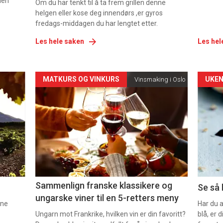
den
Om du har tenkt til å ta frem grillen denne
helgen eller kose deg innendørs ,er gyros
fredags-middagen du har lengtet etter.
Les hele saken
Les hel
Forsiden
For
MATKURS OG VINKURS
UKEN
Vinsmaking i Oslo
akkurat
akk
nå
nå
-
-
5
6
Sammenlign franske klassikere og
Se så 
ungarske viner til en 5-retters meny
nne
Har du 
Ungarn mot Frankrike, hvilken vin er din favoritt?
blå, er