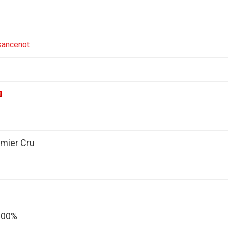
sancenot
mier Cru
 100%