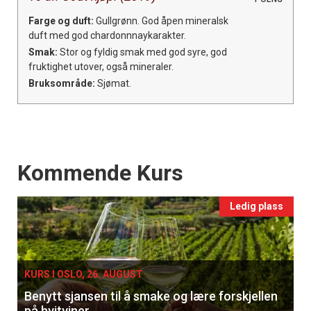
Farge og duft:
Gullgrønn. God åpen mineralsk
duft med god chardonnnaykarakter.
Smak:
Stor og fyldig smak med god syre, god
fruktighet utover, også mineraler.
Bruksområde:
Sjømat.
Events
Kommende Kurs
Ledig plass
KURS I OSLO, 26. AUGUST
Benytt sjansen til å smake og lære forskjellen
på hvitviner