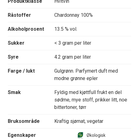
Produktklasse
Hvitvin
Råstoffer
Chardonnay 100%
Alkoholprosent
13.5 % vol.
Sukker
< 3 gram per liter
Syre
4.2 gram per liter
Farge / lukt
Gulgrønn. Parfymert duft med
modne grønne epler
Smak
Fyldig med kjøttfull frukt en del
sødme, mye stoff, prikker litt, noe
bittertoner, tørr
Bruksområde
Kraftig sjømat, vegetar
Egenskaper
Økologisk