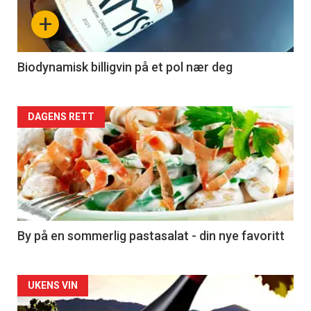
nå
+
-
4
Biodynamisk billigvin på et pol nær deg
Forsiden
DAGENS RETT
akkurat
nå
-
5
By på en sommerlig pastasalat - din nye favoritt
Forsiden
UKENS VIN