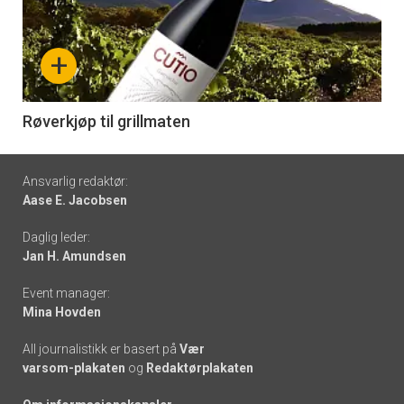
akkurat
nå
+
-
6
Røverkjøp til grillmaten
Footer
Ansvarlig redaktør:
Aase E. Jacobsen
-
Daglig leder:
links
Jan H. Amundsen
Event manager:
Mina Hovden
All journalistikk er basert på
Vær
varsom-plakaten
og
Redaktørplakaten