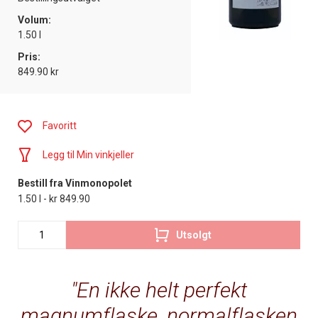
Volum:
1.50 l
Pris:
849.90 kr
Favoritt
Legg til Min vinkjeller
Bestill fra Vinmonopolet
1.50 l - kr 849.90
Utsolgt
En ikke helt perfekt
magnumflaske, normalflasken