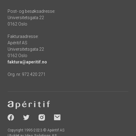
Post- og besøksadresse:
Universitetsgata 22
0162 Oslo
Fakturaadresse:
Apéritif AS
Universitetsgata 22
0162 Oslo
faktura@aperitif.no
Org. nr. 972 420 271
Footer
-
socials
Copyright 1995-2023 © Apéritif AS
Utviklet av
Ideo Solutions AS