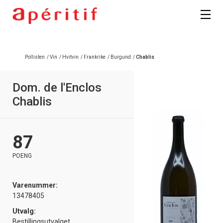
Registrer deg
Pollisten
/
Vin
/
Hvitvin
/
Frankrike
/
Burgund
/
Chablis
Dom. de l'Enclos
Chablis
87
POENG
Varenummer:
13478405
Utvalg:
Bestillingsutvalget