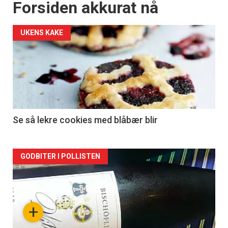
Forsiden akkurat nå
UKENS KAKE
Se så lekre cookies med blåbær blir
Forsiden
GODBITER I POLLISTEN
akkurat
nå
+
-