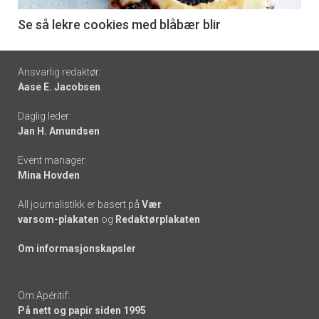
6
Se så lekre cookies med blåbær blir
Footer
Ansvarlig redaktør:
Aase E. Jacobsen
-
Daglig leder:
links
Jan H. Amundsen
Event manager:
Mina Hovden
All journalistikk er basert på
Vær
varsom-plakaten
og
Redaktørplakaten
Om informasjonskapsler
Om Apéritif:
På nett og papir siden 1995