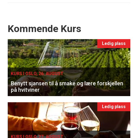
Events
Kommende Kurs
Ledig plass
KURS I OSLO, 26. AUGUST
Benytt sjansen til å smake og lære forskjellen
på hvitviner
Ledig plass
KURS I OSLO, 27. AUGUST