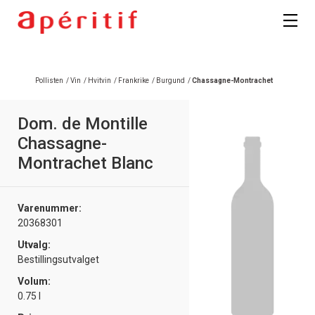
Registrer deg
Pollisten
/
Vin
/
Hvitvin
/
Frankrike
/
Burgund
/
Chassagne-Montrachet
Dom. de Montille
Chassagne-
Montrachet Blanc
Varenummer:
20368301
Utvalg:
Bestillingsutvalget
Volum:
0.75 l