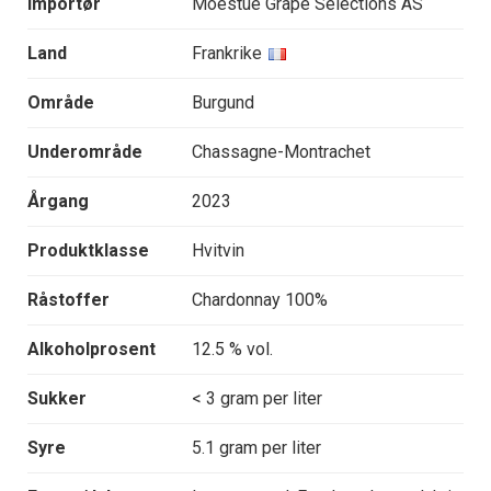
Importør
Moestue Grape Selections AS
Land
Frankrike
Område
Burgund
Underområde
Chassagne-Montrachet
Årgang
2023
Produktklasse
Hvitvin
Råstoffer
Chardonnay 100%
Alkoholprosent
12.5 % vol.
Sukker
< 3 gram per liter
Syre
5.1 gram per liter