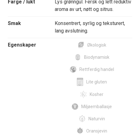
Farge / lukt
Lys grønngul. Fersk og lett reduktiv
aroma av urt, nøtt og sitrus.
Smak
Konsentrert, syrlig og teksturert,
lang avslutning.
Egenskaper
Økologisk
Biodynamisk
Rettferdig handel
Lite gluten
Kosher
Miljøemballasje
Naturvin
Oransjevin