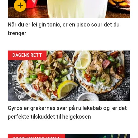
+
Når du er lei gin tonic, er en pisco sour det du
trenger
Forsiden
DAGENS RETT
akkurat
nå
-
2
Gyros er grekernes svar på rullekebab og er det
perfekte tilskuddet til helgekosen