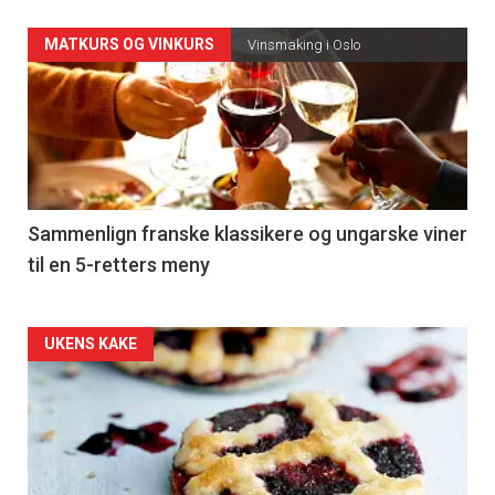
Forsiden
MATKURS OG VINKURS
Vinsmaking i Oslo
akkurat
nå
-
5
Sammenlign franske klassikere og ungarske viner
til en 5-retters meny
Forsiden
UKENS KAKE
akkurat
nå
-