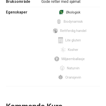
Bruksområde
Gode retter med sjømat
Egenskaper
Økologisk
Biodynamisk
Rettferdig handel
Lite gluten
Kosher
Miljøemballasje
Naturvin
Oransjevin
Events