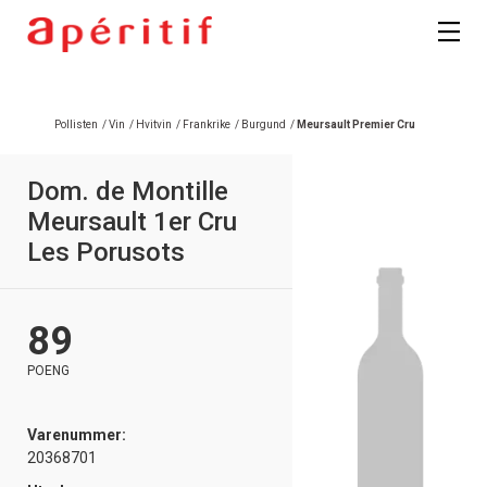
Pollisten
/
Vin
/
Hvitvin
/
Frankrike
/
Burgund
/
Meursault Premier Cru
Dom. de Montille
Meursault 1er Cru
Les Porusots
89
POENG
Varenummer:
20368701