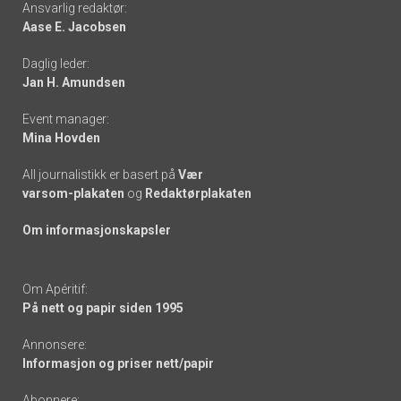
Ansvarlig redaktør:
Aase E. Jacobsen
-
Daglig leder:
links
Jan H. Amundsen
Event manager:
Mina Hovden
All journalistikk er basert på
Vær
varsom-plakaten
og
Redaktørplakaten
Om informasjonskapsler
Om Apéritif:
På nett og papir siden 1995
Annonsere:
Informasjon og priser nett/papir
Abonnere: