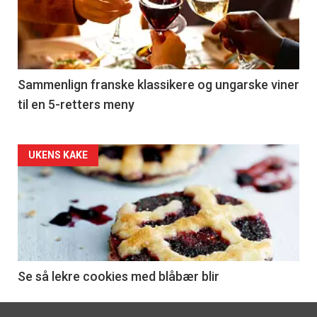
nå
-
5
Sammenlign franske klassikere og ungarske viner
til en 5-retters meny
Forsiden
UKENS KAKE
akkurat
nå
-
6
Se så lekre cookies med blåbær blir
Footer