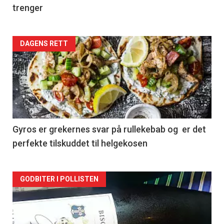
trenger
Forsiden
DAGENS RETT
akkurat
nå
-
2
Gyros er grekernes svar på rullekebab og er det
perfekte tilskuddet til helgekosen
Forsiden
GODBITER I POLLISTEN
akkurat
nå