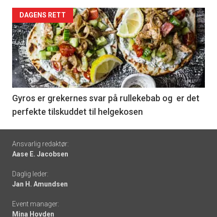
Forsiden
DAGENS RETT
akkurat
nå
-
6
Gyros er grekernes svar på rullekebab og er det
perfekte tilskuddet til helgekosen
Footer
Ansvarlig redaktør:
Aase E. Jacobsen
-
Daglig leder:
links
Jan H. Amundsen
Event manager:
Mina Hovden