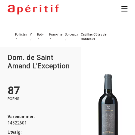
Pollisten
Vin
Rødvin
Frankrike
Bordeaux
Cadillac Côtes de
/
/
/
/
/
Bordeaux
Dom. de Saint
Amand L'Exception
87
POENG
Varenummer:
14522601
Utvalg: