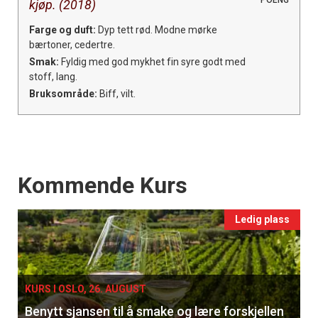
POENG
kjøp. (2018)
Farge og duft:
Dyp tett rød. Modne mørke
bærtoner, cedertre.
Smak:
Fyldig med god mykhet fin syre godt med
stoff, lang.
Bruksområde:
Biff, vilt.
Events
Kommende Kurs
Ledig plass
KURS I OSLO, 26. AUGUST
Benytt sjansen til å smake og lære forskjellen