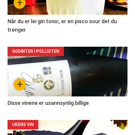
+
-
2
Når du er lei gin tonic, er en pisco sour det du
trenger
Forsiden
GODBITER I POLLISTEN
akkurat
nå
+
-
3
Disse vinene er usannsynlig billige
Forsiden
UKENS VIN