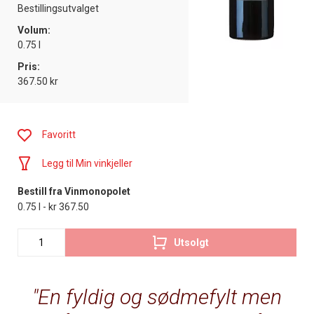
Bestillingsutvalget
Volum:
0.75 l
Pris:
367.50 kr
Favoritt
Legg til Min vinkjeller
Bestill fra Vinmonopolet
0.75 l - kr 367.50
Utsolgt
En fyldig og sødmefylt men