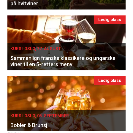
på hvitviner
Ledig plass
KURS I OSLO, 27. AUGUST
Sammenlign franske klassikere og ungarske
viner til en 5-retters meny
Ledig plass
KURS I OSLO, 05. SEPTEMBER
Bobler & Brunsj