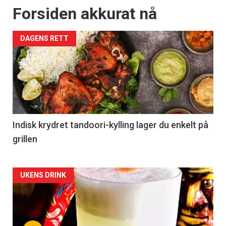
Forsiden akkurat nå
DAGENS RETT
Indisk krydret tandoori-kylling lager du enkelt på
grillen
Forsiden
UKENS DRINK
akkurat
nå