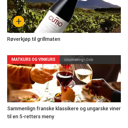
akkurat
nå
+
-
4
Røverkjøp til grillmaten
Forsiden
MATKURS OG VINKURS
Vinsmaking i Oslo
akkurat
nå
-
5
Sammenlign franske klassikere og ungarske viner
til en 5-retters meny