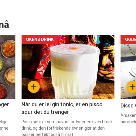
nå
Forsiden
For
UKENS DRINK
GODB
akkurat
akk
nå
nå
-
-
+
+
2
3
ager
Når du er lei gin tonic, er en pisco
Disse 
sour det du trenger
Årsaken 
elige
Pisco sour er som navnet antyder en svært frisk
himmel
denne
drink, og den forfriskende evnen gjør at den
passer perfekt også til mat.