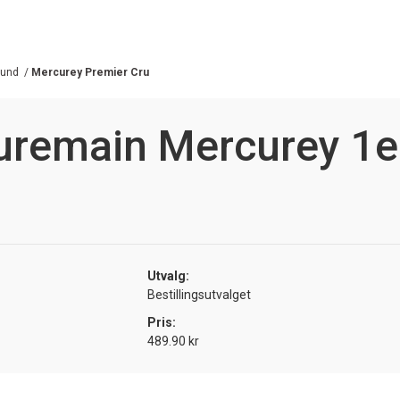
gund
/
Mercurey Premier Cru
uremain Mercurey 1e
Utvalg:
Bestillingsutvalget
Pris:
489.90 kr