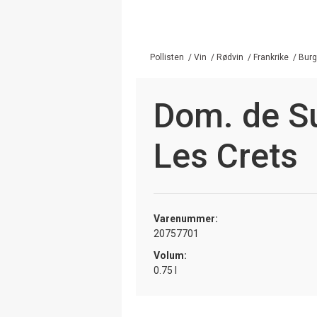
Pollisten
/
Vin
/
Rødvin
/
Frankrike
/
Bur
Dom. de S
Les Crets
Varenummer:
20757701
Volum:
0.75 l