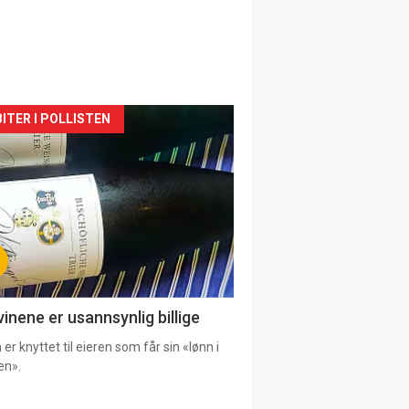
siden
ITER I POLLISTEN
urat
vinene er usannsynlig billige
er knyttet til eieren som får sin «lønn i
en».