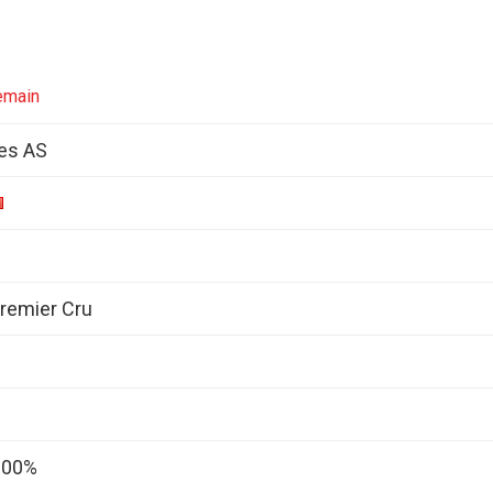
emain
es AS
remier Cru
 100%