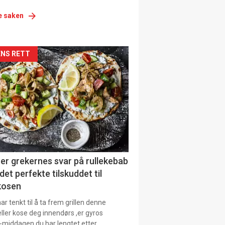
e saken
siden
NS RETT
urat
er grekernes svar på rullekebab
det perfekte tilskuddet til
kosen
r tenkt til å ta frem grillen denne
ller kose deg innendørs ,er gyros
-middagen du har lengtet etter.