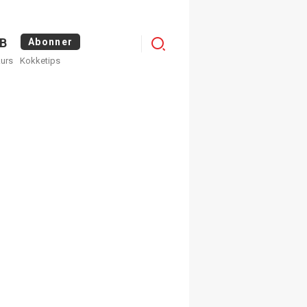
Menu
B
Abonner
kurs
Kokketips
profile
egistrer deg