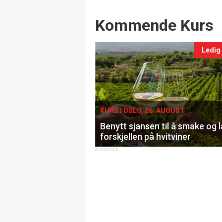
Events
Kommende Kurs
Ledig
KURS I OSLO, 26. AUGUST
Benytt sjansen til å smake og 
forskjellen på hvitviner