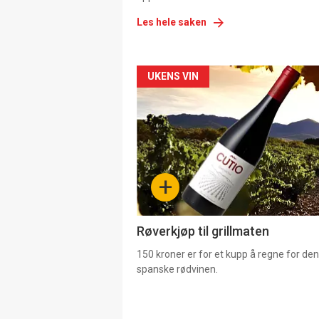
Les hele saken
Forsiden
UKENS VIN
akkurat
nå
-
+
4
Røverkjøp til grillmaten
150 kroner er for et kupp å regne for de
spanske rødvinen.