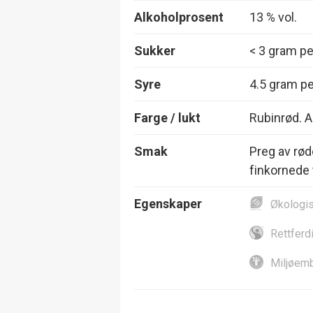
Alkoholprosent
13 % vol.
Sukker
< 3 gram per
Syre
4.5 gram per
Farge / lukt
Rubinrød. A
Smak
Preg av rød
finkornede 
Egenskaper
Økologi
Rettferd
Miljøemb