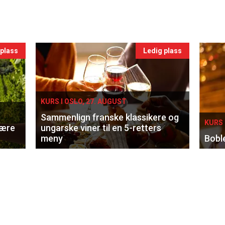
 plass
Ledig plass
KURS I OSLO, 27. AUGUST
Sammenlign franske klassikere og
KURS 
lære
ungarske viner til en 5-retters
meny
Bobl