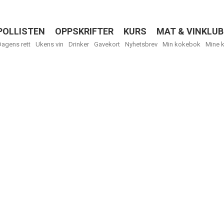
POLLISTEN
OPPSKRIFTER
KURS
MAT & VINKLUB
Menu
Dagens rett
Ukens vin
Drinker
Gavekort
Nyhetsbrev
Min kokebok
Mine 
R