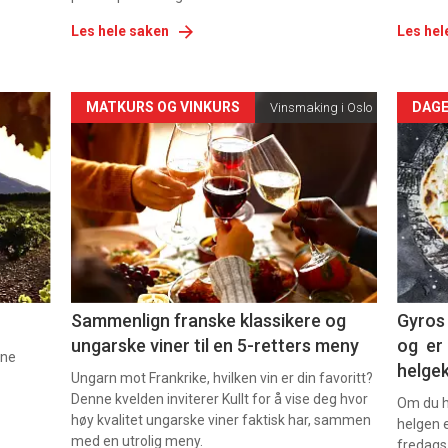
Les hele saken
Les hel
Forsiden
For
MATKURS OG VINKURS
DAGE
Vinsmaking i Oslo
akkurat
akk
nå
nå
-
-
5
6
Sammenlign franske klassikere og
Gyros 
ungarske viner til en 5-retters meny
og er 
nne
helge
Ungarn mot Frankrike, hvilken vin er din favoritt?
Denne kvelden inviterer Kullt for å vise deg hvor
Om du ha
høy kvalitet ungarske viner faktisk har, sammen
helgen e
med en utrolig meny.
fredags