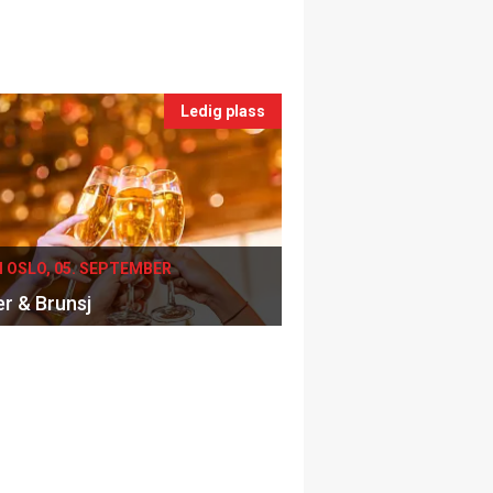
Ledig plass
I OSLO, 05. SEPTEMBER
er & Brunsj