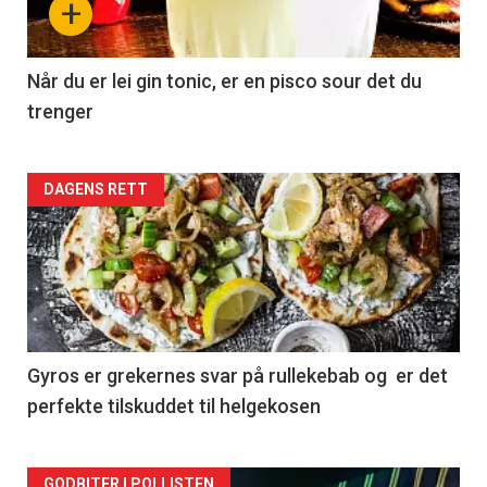
+
Når du er lei gin tonic, er en pisco sour det du
trenger
Forsiden
DAGENS RETT
akkurat
nå
-
2
Gyros er grekernes svar på rullekebab og er det
perfekte tilskuddet til helgekosen
GODBITER I POLLISTEN