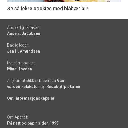
6
Se så lekre cookies med blåbær blir
Footer
Ansvarlig redaktør:
Aase E. Jacobsen
-
Daglig leder:
links
Jan H. Amundsen
Event manager:
Mina Hovden
All journalistikk er basert på
Vær
varsom-plakaten
og
Redaktørplakaten
Om informasjonskapsler
Om Apéritif:
På nett og papir siden 1995