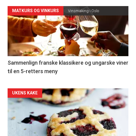
Forsiden
MATKURS OG VINKURS
Vinsmaking i Oslo
akkurat
nå
-
5
Sammenlign franske klassikere og ungarske viner
til en 5-retters meny
Forsiden
UKENS KAKE
akkurat
nå
-