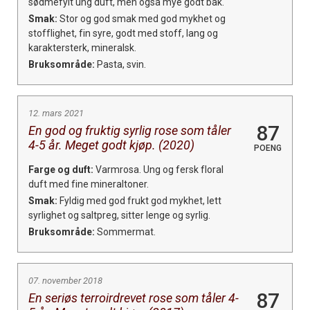
sødmefylt ung duft, men også mye godt bak.
Smak:
Stor og god smak med god mykhet og
stofflighet, fin syre, godt med stoff, lang og
karaktersterk, mineralsk.
Bruksområde:
Pasta, svin.
12. mars 2021
87
En god og fruktig syrlig rose som tåler
4-5 år. Meget godt kjøp. (2020)
POENG
Farge og duft:
Varmrosa. Ung og fersk floral
duft med fine mineraltoner.
Smak:
Fyldig med god frukt god mykhet, lett
syrlighet og saltpreg, sitter lenge og syrlig.
Bruksområde:
Sommermat.
07. november 2018
87
En seriøs terroirdrevet rose som tåler 4-