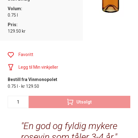
Volum:
0.75 l
Pris:
129.50 kr
Favoritt
Legg til Min vinkjeller
Bestill fra Vinmonopolet
0.75 l - kr 129.50
Utsolgt
En god og fyldig mykere
rosevin som tåler 3-4 år.