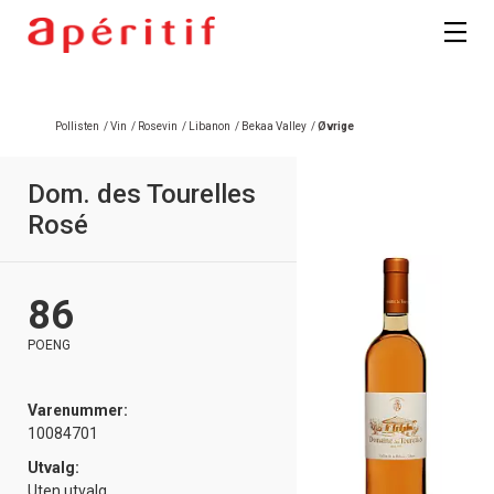
Pollisten
/
Vin
/
Rosevin
/
Libanon
/
Bekaa Valley
/
Øvrige
Dom. des Tourelles
Rosé
86
POENG
Varenummer:
10084701
Utvalg:
Uten utvalg