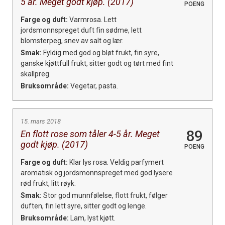
5 år. Meget godt kjøp. (2017)
POENG
Farge og duft:
Varmrosa. Lett
jordsmonnspreget duft fin sødme, lett
blomsterpeg, snev av salt og lær.
Smak:
Fyldig med god og bløt frukt, fin syre,
ganske kjøttfull frukt, sitter godt og tørt med fint
skallpreg.
Bruksområde:
Vegetar, pasta.
15. mars 2018
89
En flott rose som tåler 4-5 år. Meget
godt kjøp. (2017)
POENG
Farge og duft:
Klar lys rosa. Veldig parfymert
aromatisk og jordsmonnspreget med god lysere
rød frukt, litt røyk.
Smak:
Stor god munnfølelse, flott frukt, følger
duften, fin lett syre, sitter godt og lenge.
Bruksområde:
Lam, lyst kjøtt.