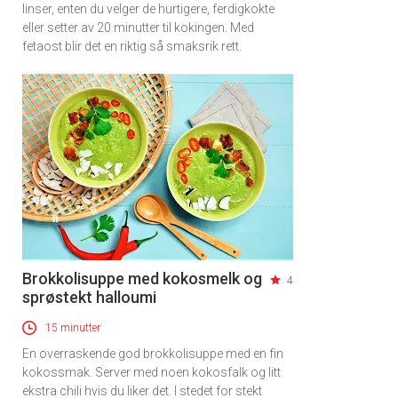
linser, enten du velger de hurtigere, ferdigkokte
eller setter av 20 minutter til kokingen. Med
×
fetaost blir det en riktig så smaksrik rett.
Få ukentlige nyhetsbrev fra
Apéritif
Vi tilbyr flere ukentlige nyhetsbrev. Du
kan fritt velge hvilke du ønsker å få
tilsendt.
Registrer deg
Brokkolisuppe med kokosmelk og
4
sprøstekt halloumi
15 minutter
En overraskende god brokkolisuppe med en fin
kokossmak. Server med noen kokosfalk og litt
ekstra chili hvis du liker det. I stedet for stekt