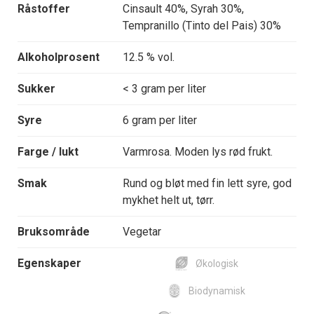
Råstoffer
Cinsault 40%, Syrah 30%,
Tempranillo (Tinto del Pais) 30%
Alkoholprosent
12.5 % vol.
Sukker
< 3 gram per liter
Syre
6 gram per liter
Farge / lukt
Varmrosa. Moden lys rød frukt.
Smak
Rund og bløt med fin lett syre, god
mykhet helt ut, tørr.
Bruksområde
Vegetar
Egenskaper
Økologisk
Biodynamisk