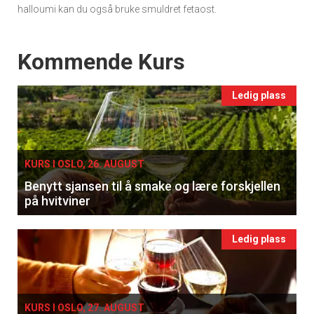
halloumi kan du også bruke smuldret fetaost.
Events
Kommende Kurs
Ledig plass
KURS I OSLO, 26. AUGUST
Benytt sjansen til å smake og lære forskjellen
på hvitviner
Ledig plass
KURS I OSLO, 27. AUGUST