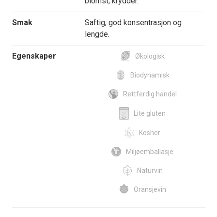
blomst, krydder.
Smak
Saftig, god konsentrasjon og
lengde.
Egenskaper
Økologisk
Biodynamisk
Rettferdig handel
Lite gluten
Kosher
Miljøemballasje
Naturvin
Oransjevin