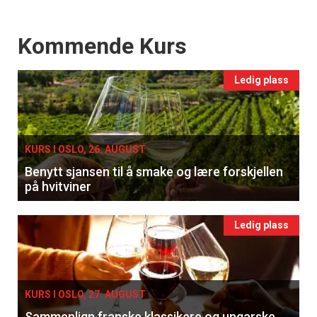
Events
Kommende Kurs
Ledig plass
KURS I OSLO, 26. AUGUST
Benytt sjansen til å smake og lære forskjellen
på hvitviner
Ledig plass
KURS I OSLO, 27. AUGUST
Sammenlign franske klassikere og ungarske