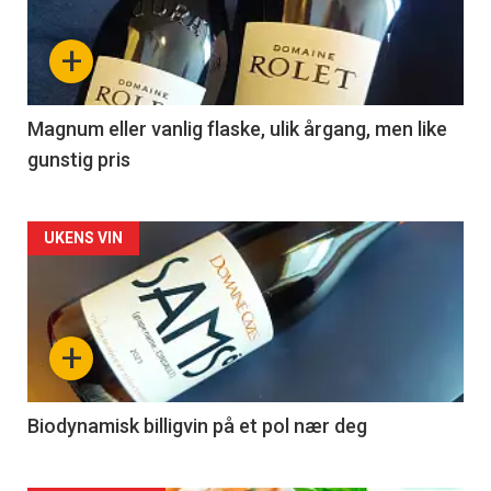
nå
+
-
3
Magnum eller vanlig flaske, ulik årgang, men like
gunstig pris
Forsiden
UKENS VIN
akkurat
nå
+
-
4
Biodynamisk billigvin på et pol nær deg