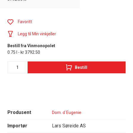
Favoritt
Legg til Min vinkjeller
Bestill fra Vinmonopolet
0.75 l - kr 3792.50
Bestill
Produsent
Dom. d`Eugenie
Importør
Lars Søreide AS