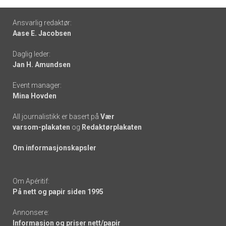
Footer
Ansvarlig redaktør:
Aase E. Jacobsen
-
Daglig leder:
links
Jan H. Amundsen
Event manager:
Mina Hovden
All journalistikk er basert på
Vær
varsom-plakaten
og
Redaktørplakaten
Om informasjonskapsler
Om Apéritif:
På nett og papir siden 1995
Annonsere:
Informasjon og priser nett/papir