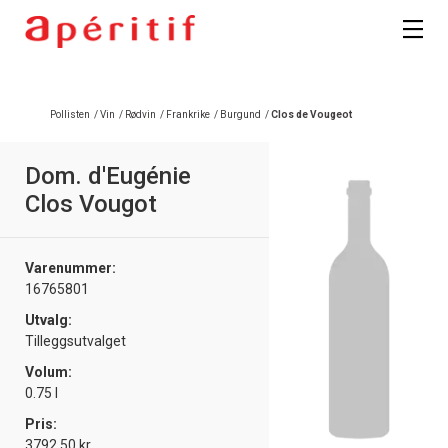
Registrer deg
Pollisten
/
Vin
/
Rødvin
/
Frankrike
/
Burgund
/
Clos de Vougeot
Dom. d'Eugénie
Clos Vougot
Varenummer:
16765801
Utvalg:
Tilleggsutvalget
Volum:
0.75 l
Pris:
3792.50 kr