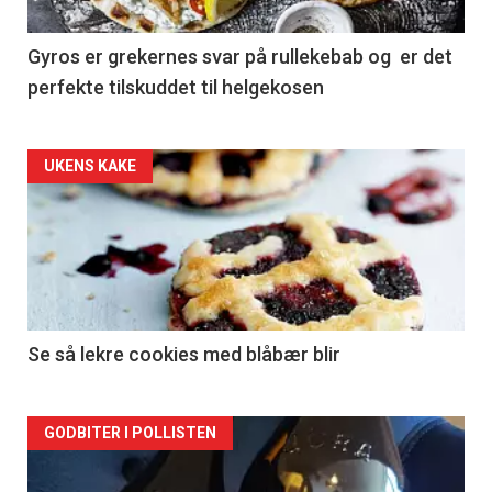
Gyros er grekernes svar på rullekebab og er det
perfekte tilskuddet til helgekosen
Forsiden
UKENS KAKE
akkurat
nå
-
2
Se så lekre cookies med blåbær blir
Forsiden
GODBITER I POLLISTEN
akkurat