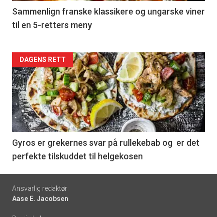
5
Sammenlign franske klassikere og ungarske viner
til en 5-retters meny
Forsiden
DAGENS RETT
akkurat
nå
-
6
Gyros er grekernes svar på rullekebab og er det
perfekte tilskuddet til helgekosen
Footer
Ansvarlig redaktør:
Aase E. Jacobsen
-