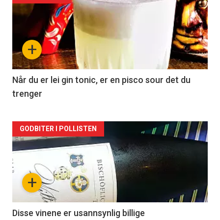
akkurat
nå
+
-
2
Når du er lei gin tonic, er en pisco sour det du
trenger
Forsiden
GODBITER I POLLISTEN
akkurat
nå
+
-
3
Disse vinene er usannsynlig billige