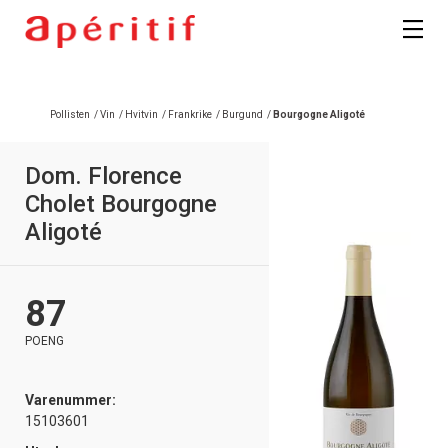
Pollisten
/
Vin
/
Hvitvin
/
Frankrike
/
Burgund
/
Bourgogne Aligoté
Dom. Florence
Cholet Bourgogne
Aligoté
87
POENG
Varenummer:
15103601