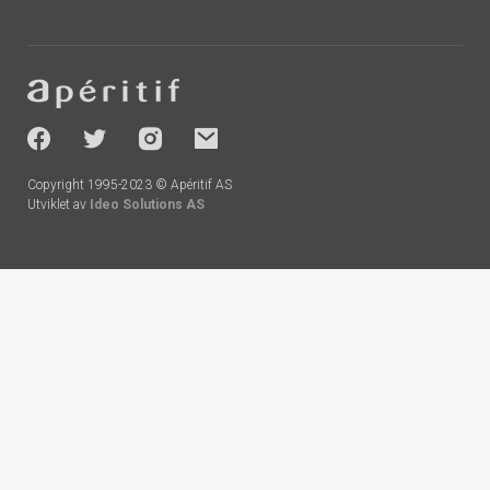
Footer
-
socials
Copyright 1995-2023 © Apéritif AS
Utviklet av
Ideo Solutions AS
Handlekurv