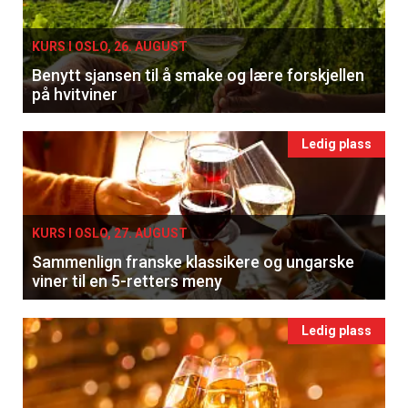
KURS I OSLO, 26. AUGUST
Benytt sjansen til å smake og lære forskjellen
på hvitviner
Ledig plass
KURS I OSLO, 27. AUGUST
Sammenlign franske klassikere og ungarske
viner til en 5-retters meny
Ledig plass