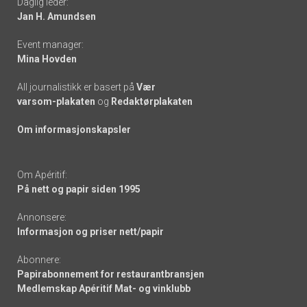
Daglig leder:
links
Jan H. Amundsen
Event manager:
Mina Hovden
All journalistikk er basert på
Vær
varsom-plakaten
og
Redaktørplakaten
Om informasjonskapsler
Om Apéritif:
På nett og papir siden 1995
Annonsere:
Informasjon og priser nett/papir
Abonnere:
Papirabonnement for restaurantbransjen
Medlemskap Apéritif Mat- og vinklubb