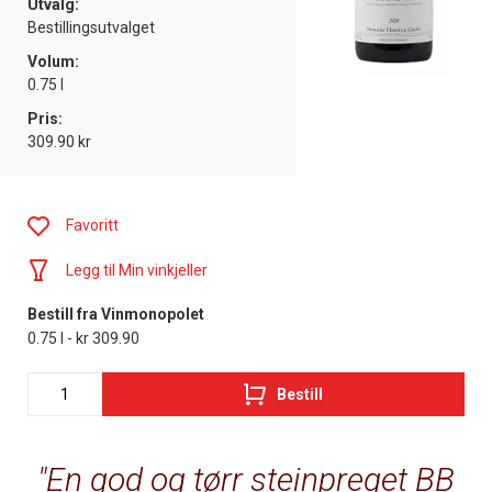
Utvalg:
Bestillingsutvalget
Volum:
0.75 l
Pris:
309.90 kr
Favoritt
Legg til Min vinkjeller
Bestill fra Vinmonopolet
0.75 l - kr 309.90
Bestill
En god og tørr steinpreget BB