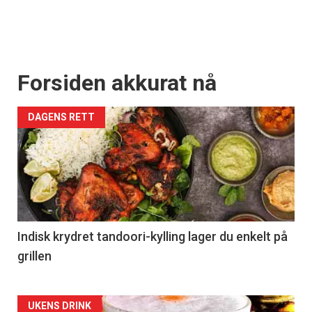
Forsiden akkurat nå
DAGENS RETT
Indisk krydret tandoori-kylling lager du enkelt på
grillen
Forsiden
UKENS DRINK