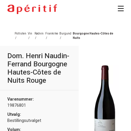
Pollisten
Vin
Rødvin
Frankrike
Burgund
Bourgogne Hautes-Côtes de
/
/
/
/
/
Nuits
Dom. Henri Naudin-
Ferrand Bourgogne
Hautes-Côtes de
Nuits Rouge
Varenummer:
19876801
Utvalg:
Bestillingsutvalget
Volum: