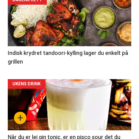
Indisk krydret tandoori-kylling lager du enkelt på
grillen
Forsiden
UKENS DRINK
akkurat
nå
+
-
2
Når du er lei gin tonic, er en pisco sour det du