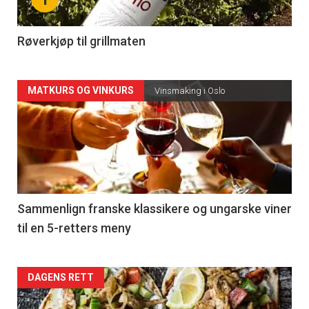
-
4
Røverkjøp til grillmaten
Forsiden
MATKURS OG VINKURS
Vinsmaking i Oslo
akkurat
nå
-
5
Sammenlign franske klassikere og ungarske viner
til en 5-retters meny
Forsiden
DAGENS RETT