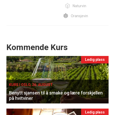
Naturvin
Oransjevin
Events
Kommende Kurs
Ledig plass
KURS I OSLO, 26. AUGUST
Benytt sjansen til å smake og lære forskjellen
på hvitviner
Ledig plass