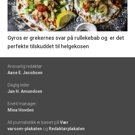
akkurat
nå
-
6
Gyros er grekernes svar på rullekebab og er det
perfekte tilskuddet til helgekosen
Footer
Ansvarlig redaktør:
Aase E. Jacobsen
-
Daglig leder:
links
Jan H. Amundsen
Event manager:
Mina Hovden
All journalistikk er basert på
Vær
varsom-plakaten
og
Redaktørplakaten