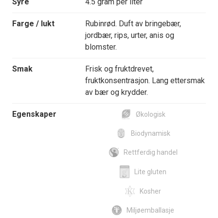
Syre
4.5 gram per liter
Farge / lukt
Rubinrød. Duft av bringebær,
jordbær, rips, urter, anis og
blomster.
Smak
Frisk og fruktdrevet,
fruktkonsentrasjon. Lang ettersmak
av bær og krydder.
Egenskaper
Økologisk
Biodynamisk
Rettferdig handel
Lite gluten
Kosher
Miljøemballasje