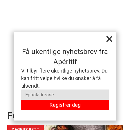
×
Få ukentlige nyhetsbrev fra
Apéritif
Vi tilbyr flere ukentlige nyhetsbrev. Du
kan fritt velge hvilke du ønsker å få
tilsendt.
Registrer deg
Forsiden akkurat nå
DAGENS RETT