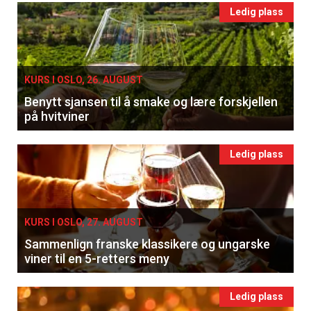
Ledig plass
KURS I OSLO, 26. AUGUST
Benytt sjansen til å smake og lære forskjellen
på hvitviner
Ledig plass
KURS I OSLO, 27. AUGUST
Sammenlign franske klassikere og ungarske
viner til en 5-retters meny
Ledig plass