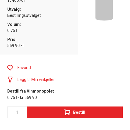
17405701
Utvalg:
Bestillingsutvalget
Volum:
0.75 l
Pris:
569.90 kr
Favoritt
Legg til Min vinkjeller
Bestill fra Vinmonopolet
0.75 l - kr 569.90
Bestill