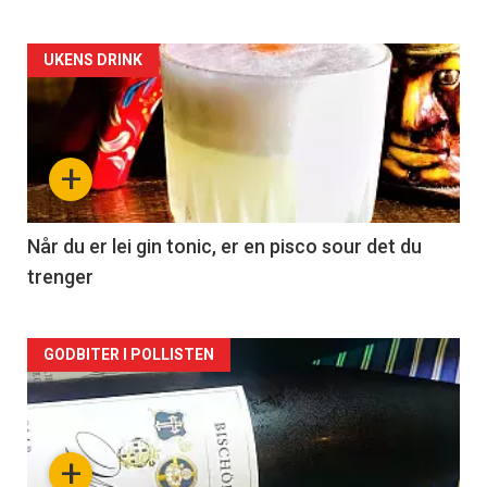
Forsiden
UKENS DRINK
akkurat
nå
+
-
2
Når du er lei gin tonic, er en pisco sour det du
trenger
Forsiden
GODBITER I POLLISTEN
akkurat
nå
+