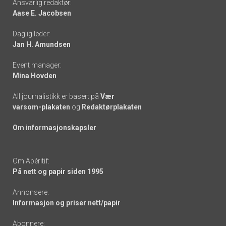
Ansvarlig redaktør:
Aase E. Jacobsen
-
Daglig leder:
links
Jan H. Amundsen
Event manager:
Mina Hovden
All journalistikk er basert på
Vær
varsom-plakaten
og
Redaktørplakaten
Om informasjonskapsler
Om Apéritif:
På nett og papir siden 1995
Annonsere:
Informasjon og priser nett/papir
Abonnere: