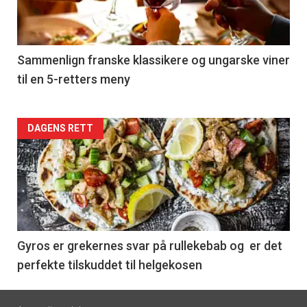
nå
-
5
Sammenlign franske klassikere og ungarske viner
til en 5-retters meny
Forsiden
DAGENS RETT
akkurat
nå
-
6
Gyros er grekernes svar på rullekebab og er det
perfekte tilskuddet til helgekosen
Footer