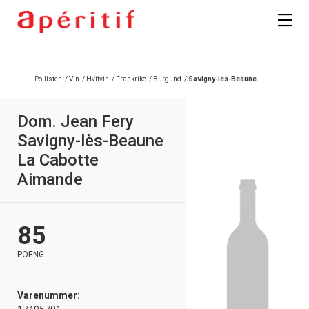
Pollisten
/
Vin
/
Hvitvin
/
Frankrike
/
Burgund
/
Savigny-les-Beaune
Dom. Jean Fery
Savigny-lès-Beaune
La Cabotte
Aimande
85
POENG
Varenummer: