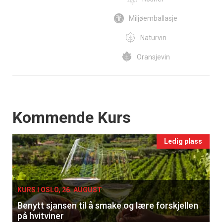
Miljøemballasje
Naturvin
Oransjevin
Events
Kommende Kurs
Ledig plass
KURS I OSLO, 26. AUGUST
Benytt sjansen til å smake og lære forskjellen
på hvitviner