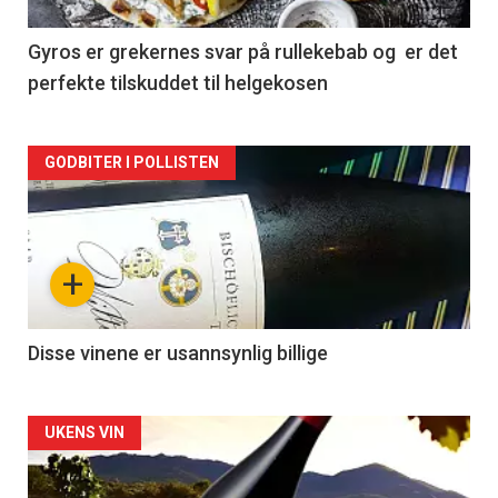
-
2
Gyros er grekernes svar på rullekebab og er det
perfekte tilskuddet til helgekosen
Forsiden
GODBITER I POLLISTEN
akkurat
nå
+
-
3
Disse vinene er usannsynlig billige
Forsiden
UKENS VIN
akkurat