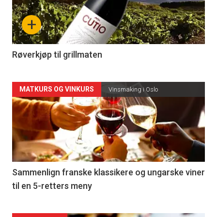
nå
+
-
4
Røverkjøp til grillmaten
Forsiden
MATKURS OG VINKURS
Vinsmaking i Oslo
akkurat
nå
-
5
Sammenlign franske klassikere og ungarske viner
til en 5-retters meny