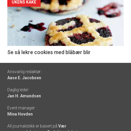
Forsiden
UKENS KAKE
akkurat
nå
-
6
Se så lekre cookies med blåbær blir
Footer
Ansvarlig redaktør:
Aase E. Jacobsen
-
Daglig leder:
links
Jan H. Amundsen
Event manager:
Mina Hovden
All journalistikk er basert på
Vær