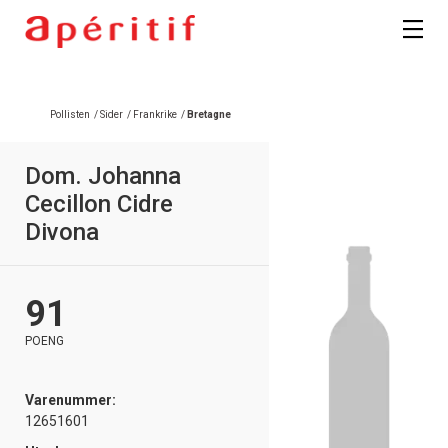
Pollisten
/
Sider
/
Frankrike
/
Bretagne
Dom. Johanna
Cecillon Cidre
Divona
91
POENG
Varenummer:
12651601