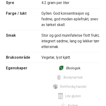
Syre
4.2 gram per liter
Farge / lukt
Gyllen. God konsentrasjon og
fedme, god moden eplefrukt, snev
av tørket skall.
Smak
Stor og god munnfølelse flott frukt,
integrert sødme, lang og lekker tørr
ettersmak.
Bruksområde
Vegetar, lyst kjøtt.
Egenskaper
Økologisk
Biodynamisk
Rettferdig handel
Lite gluten
Kosher