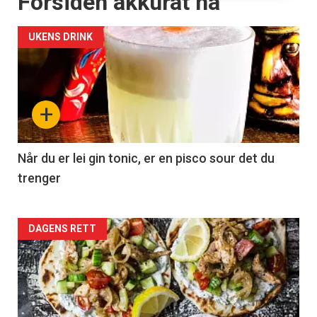
Forsiden akkurat nå
UKENS DRINK
+
Når du er lei gin tonic, er en pisco sour det du
trenger
Forsiden
DAGENS RETT
akkurat
nå