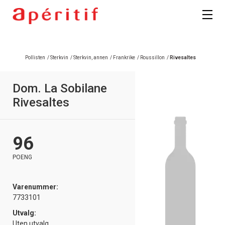
Registrer deg
Pollisten
/
Sterkvin
/
Sterkvin, annen
/
Frankrike
/
Roussillon
/
Rivesaltes
Dom. La Sobilane
Rivesaltes
96
POENG
Varenummer:
7733101
Utvalg:
Uten utvalg