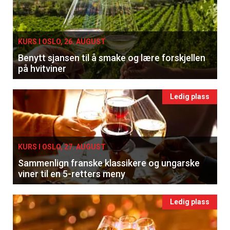
KURS I OSLO, 26. AUGUST
Benytt sjansen til å smake og lære forskjellen
på hvitviner
Ledig plass
KURS I OSLO, 27. AUGUST
Sammenlign franske klassikere og ungarske
viner til en 5-retters meny
Ledig plass