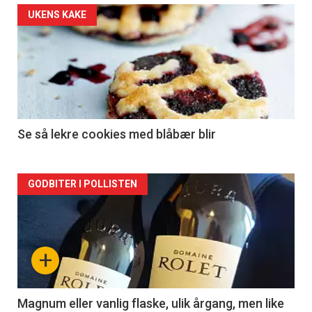
Forsiden
UKENS KAKE
akkurat
nå
-
2
Se så lekre cookies med blåbær blir
Forsiden
GODBITER I POLLISTEN
akkurat
nå
+
-
3
Magnum eller vanlig flaske, ulik årgang, men like