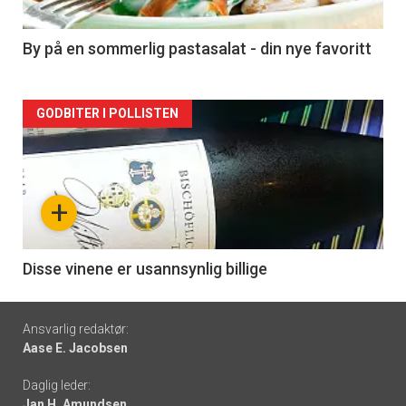
-
5
By på en sommerlig pastasalat - din nye favoritt
Forsiden
GODBITER I POLLISTEN
akkurat
nå
+
-
6
Disse vinene er usannsynlig billige
Footer
Ansvarlig redaktør:
Aase E. Jacobsen
-
Daglig leder:
links
Jan H. Amundsen