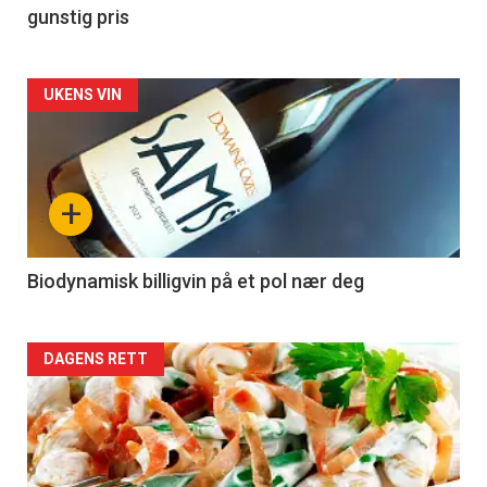
gunstig pris
Forsiden
UKENS VIN
akkurat
nå
+
-
4
Biodynamisk billigvin på et pol nær deg
Forsiden
DAGENS RETT
akkurat
nå