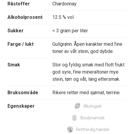
Råstoffer
Chardonnay
Alkoholprosent
12.5 % vol.
Sukker
< 3 gram per liter
Farge / lukt
Gullgrønn. Åpen karakter med fine
toner av våt stein, god dybde.
Smak
Stor og fyldig smak med flott frukt
god syre, fine mineraltoner mye
stein, tørr og våt, lang ettersmak.
Bruksområde
Rikere retter med sjømat, terrine.
Egenskaper
Økologisk
Biodynamisk
Rettferdig handel