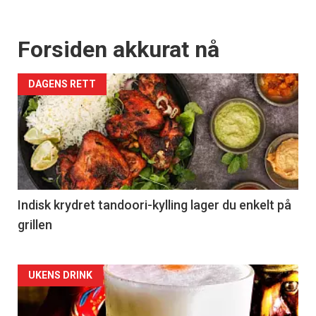
Forsiden akkurat nå
DAGENS RETT
Indisk krydret tandoori-kylling lager du enkelt på
grillen
Forsiden
UKENS DRINK
akkurat