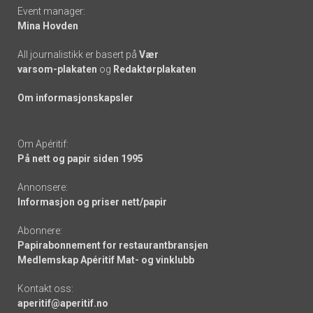
Event manager:
Mina Hovden
All journalistikk er basert på
Vær
varsom-plakaten
og
Redaktørplakaten
Om informasjonskapsler
Om Apéritif:
På nett og papir siden 1995
Annonsere:
Informasjon og priser nett/papir
Abonnere:
Papirabonnement for restaurantbransjen
Medlemskap Apéritif Mat- og vinklubb
Kontakt oss:
aperitif@aperitif.no