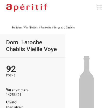
Registrer deg
Pollisten
/
Vin
/
Hvitvin
/
Frankrike
/
Burgund
/
Chablis
Dom. Laroche
Chablis Vieille Voye
92
POENG
Varenummer:
14256401
Utvalg:
Uten utvalg