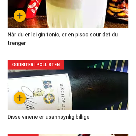
nå
+
-
2
Når du er lei gin tonic, er en pisco sour det du
trenger
Forsiden
GODBITER I POLLISTEN
akkurat
nå
+
-
3
Disse vinene er usannsynlig billige