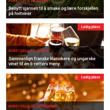
KURS I OSLO, 26. AUGUST
Benytt sjansen til å smake og lære forskjellen
på hvitviner
Ledig plass
KURS I OSLO, 27. AUGUST
Sammenlign franske klassikere og ungarske
viner til en 5-retters meny
Ledig plass
KURS I OSLO, 05. SEPTEMBER