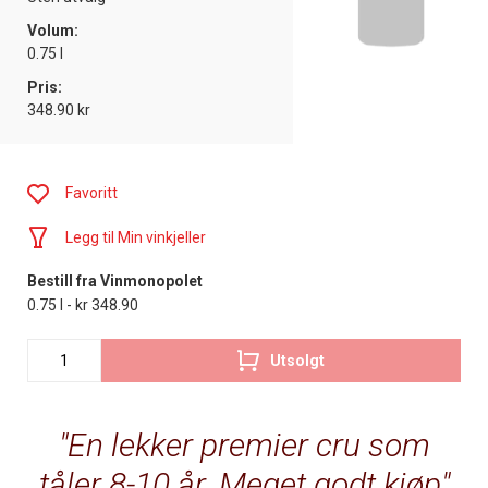
Volum:
0.75 l
Pris:
348.90 kr
Favoritt
Legg til Min vinkjeller
Bestill fra Vinmonopolet
0.75 l - kr 348.90
Utsolgt
En lekker premier cru som
tåler 8-10 år. Meget godt kjøp