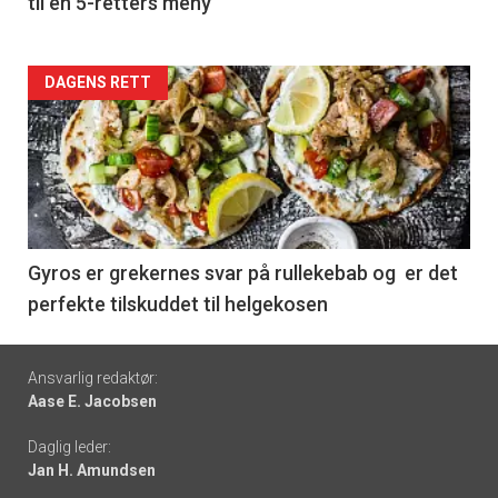
til en 5-retters meny
Forsiden
DAGENS RETT
akkurat
nå
-
6
Gyros er grekernes svar på rullekebab og er det
perfekte tilskuddet til helgekosen
Footer
Ansvarlig redaktør:
Aase E. Jacobsen
-
Daglig leder:
links
Jan H. Amundsen