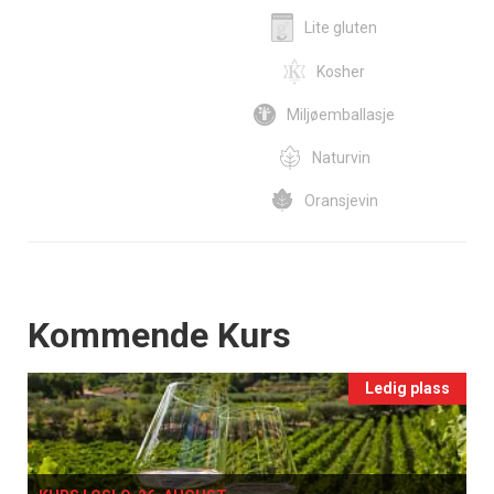
Lite gluten
Kosher
Miljøemballasje
Naturvin
Oransjevin
Events
Kommende Kurs
Ledig plass