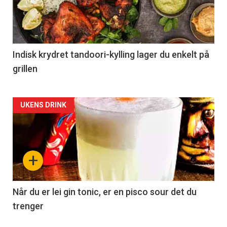
Indisk krydret tandoori-kylling lager du enkelt på
grillen
Forsiden
UKENS DRINK
akkurat
nå
+
-
2
Når du er lei gin tonic, er en pisco sour det du
trenger