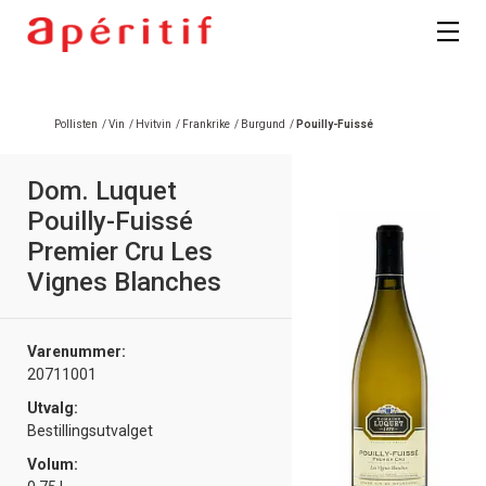
Registrer deg
Pollisten
/
Vin
/
Hvitvin
/
Frankrike
/
Burgund
/
Pouilly-Fuissé
Dom. Luquet
Pouilly-Fuissé
Premier Cru Les
Vignes Blanches
Varenummer:
20711001
Utvalg:
Bestillingsutvalget
Volum: