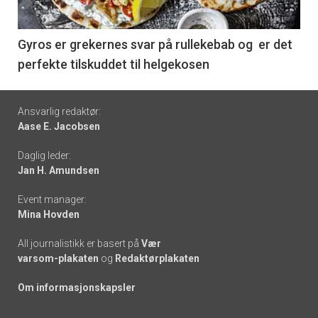
-
6
Gyros er grekernes svar på rullekebab og er det
perfekte tilskuddet til helgekosen
Footer
Ansvarlig redaktør:
Aase E. Jacobsen
-
Daglig leder:
links
Jan H. Amundsen
Event manager:
Mina Hovden
All journalistikk er basert på
Vær
varsom-plakaten
og
Redaktørplakaten
Om informasjonskapsler