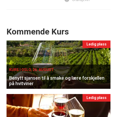
Events
Kommende Kurs
Ledig plass
KURS I OSLO, 26. AUGUST
Benytt sjansen til å smake og lære forskjellen
på hvitviner
Ledig plass