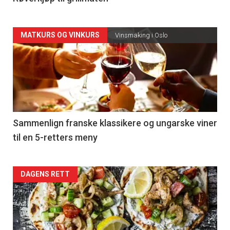
Forsiden
MATKURS OG VINKURS
Vinsmaking i Oslo
akkurat
nå
-
5
Sammenlign franske klassikere og ungarske viner
til en 5-retters meny
Forsiden
DAGENS RETT
akkurat
nå