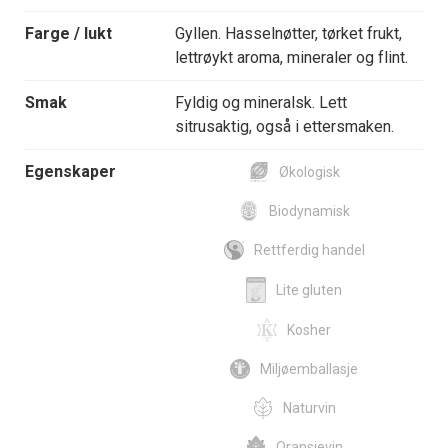
Farge / lukt
Gyllen. Hasselnøtter, tørket frukt,
lettrøykt aroma, mineraler og flint.
Smak
Fyldig og mineralsk. Lett
sitrusaktig, også i ettersmaken.
Egenskaper
Økologisk
Biodynamisk
Rettferdig handel
Lite gluten
Kosher
Miljøemballasje
Naturvin
Oransjevin