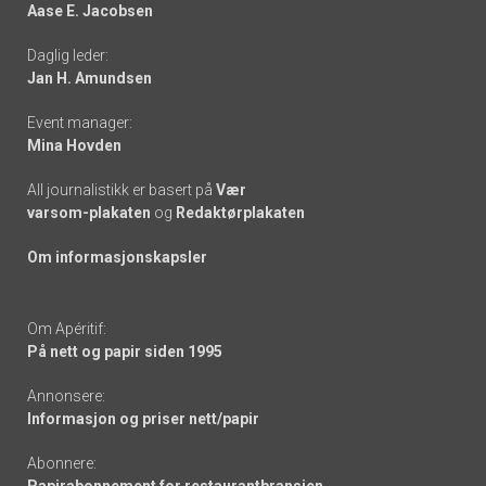
Aase E. Jacobsen
-
Daglig leder:
links
Jan H. Amundsen
Event manager:
Mina Hovden
All journalistikk er basert på
Vær
varsom-plakaten
og
Redaktørplakaten
Om informasjonskapsler
Om Apéritif:
På nett og papir siden 1995
Annonsere:
Informasjon og priser nett/papir
Abonnere:
Papirabonnement for restaurantbransjen