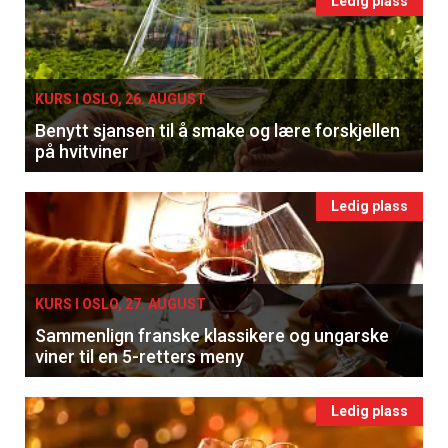
Ledig plass
KURS I OSLO, 26. AUGUST
Benytt sjansen til å smake og lære forskjellen
på hvitviner
Ledig plass
KURS I OSLO, 27. AUGUST
Sammenlign franske klassikere og ungarske
viner til en 5-retters meny
Ledig plass