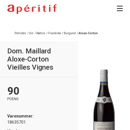
Registrer deg
Pollisten
/
Vin
/
Rødvin
/
Frankrike
/
Burgund
/
Aloxe-Corton
Dom. Maillard
Aloxe-Corton
Vieilles Vignes
90
POENG
Varenummer:
18635701