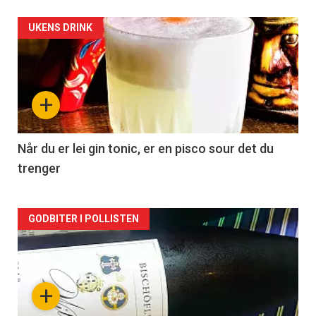
Forsiden
UKENS DRINK
akkurat
nå
+
-
2
Når du er lei gin tonic, er en pisco sour det du
trenger
Forsiden
GODBITER I POLLISTEN
akkurat
nå
+
-