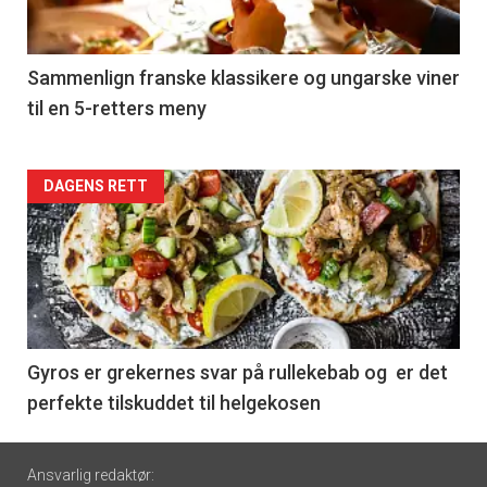
-
5
Sammenlign franske klassikere og ungarske viner
til en 5-retters meny
Forsiden
DAGENS RETT
akkurat
nå
-
6
Gyros er grekernes svar på rullekebab og er det
perfekte tilskuddet til helgekosen
Footer
Ansvarlig redaktør: