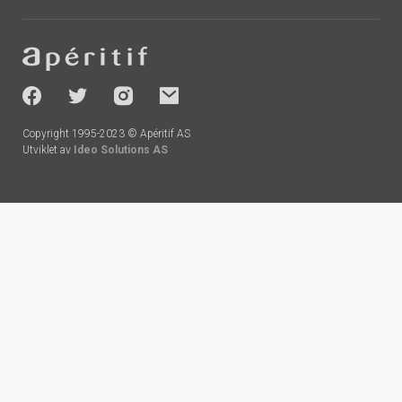
Footer
-
socials
Copyright 1995-2023 © Apéritif AS
Utviklet av
Ideo Solutions AS
Handlekurv