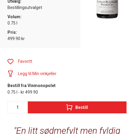
Utvalg:
Bestillingsutvalget
Volum:
0.75 l
Pris:
499.90 kr
Favoritt
Legg til Min vinkjeller
Bestill fra Vinmonopolet
0.75 l - kr 499.90
Bestill
En litt sødmefylt men fyldig