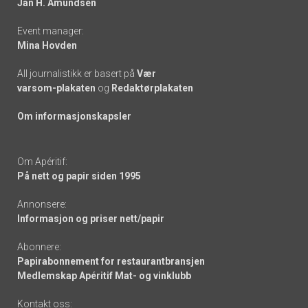
Jan H. Amundsen
Event manager:
Mina Hovden
All journalistikk er basert på
Vær
varsom-plakaten
og
Redaktørplakaten
Om informasjonskapsler
Om Apéritif:
På nett og papir siden 1995
Annonsere:
Informasjon og priser nett/papir
Abonnere:
Papirabonnement for restaurantbransjen
Medlemskap Apéritif Mat- og vinklubb
Kontakt oss: