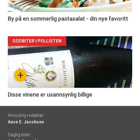
-
5
By på en sommerlig pastasalat - din nye favoritt
Forsiden
GODBITER I POLLISTEN
akkurat
nå
+
-
6
Disse vinene er usannsynlig billige
Footer
Ansvarlig redaktør:
Aase E. Jacobsen
-
Daglig leder:
links