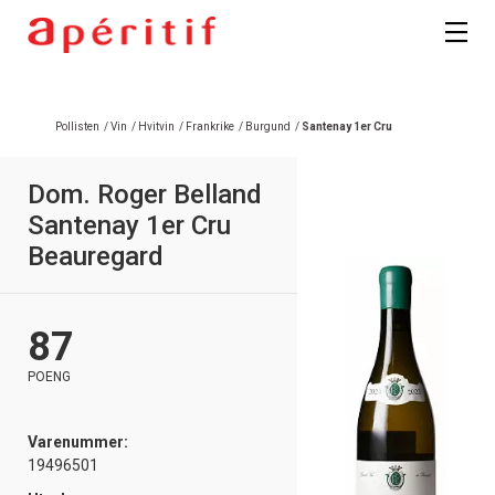
Pollisten
/
Vin
/
Hvitvin
/
Frankrike
/
Burgund
/
Santenay 1er Cru
Dom. Roger Belland
Santenay 1er Cru
Beauregard
87
POENG
Varenummer:
19496501