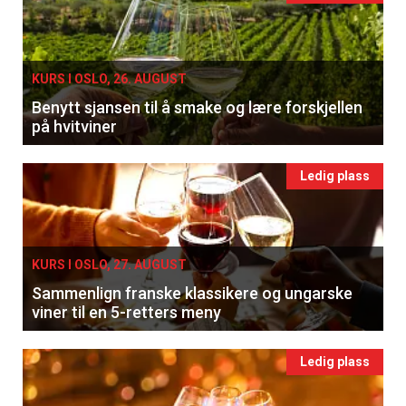
KURS I OSLO, 26. AUGUST
Benytt sjansen til å smake og lære forskjellen
på hvitviner
Ledig plass
KURS I OSLO, 27. AUGUST
Sammenlign franske klassikere og ungarske
viner til en 5-retters meny
Ledig plass