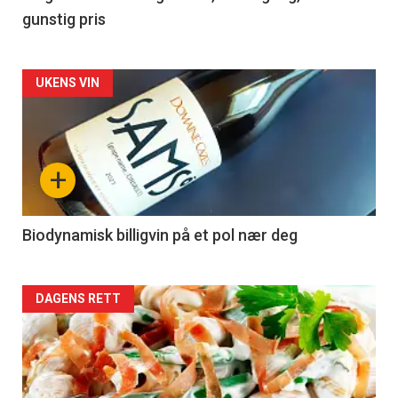
gunstig pris
Forsiden
UKENS VIN
akkurat
nå
+
-
4
Biodynamisk billigvin på et pol nær deg
Forsiden
DAGENS RETT
akkurat
nå