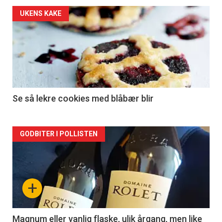
Forsiden
UKENS KAKE
akkurat
nå
-
2
Se så lekre cookies med blåbær blir
Forsiden
GODBITER I POLLISTEN
akkurat
nå
+
-
3
Magnum eller vanlig flaske, ulik årgang, men like