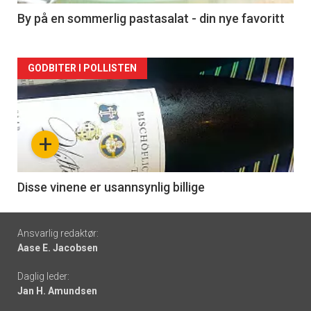
5
By på en sommerlig pastasalat - din nye favoritt
Forsiden
GODBITER I POLLISTEN
akkurat
nå
+
-
6
Disse vinene er usannsynlig billige
Footer
Ansvarlig redaktør:
Aase E. Jacobsen
-
Daglig leder:
links
Jan H. Amundsen