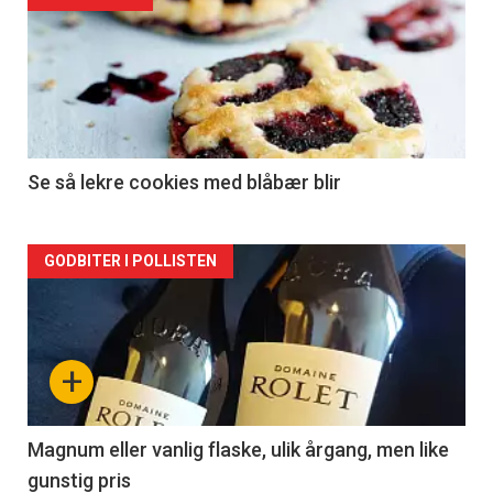
akkurat
nå
-
2
Se så lekre cookies med blåbær blir
Forsiden
GODBITER I POLLISTEN
akkurat
nå
+
-
3
Magnum eller vanlig flaske, ulik årgang, men like
gunstig pris