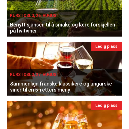
KURS I OSLO, 26. AUGUST
Benytt sjansen til å smake og lære forskjellen
på hvitviner
Ledig plass
KURS I OSLO, 27. AUGUST
Sammenlign franske klassikere og ungarske
viner til en 5-retters meny
Ledig plass