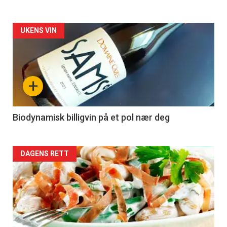
Forsiden
UKENS VIN
akkurat
nå
+
-
4
Biodynamisk billigvin på et pol nær deg
Forsiden
DAGENS RETT
akkurat
nå
-