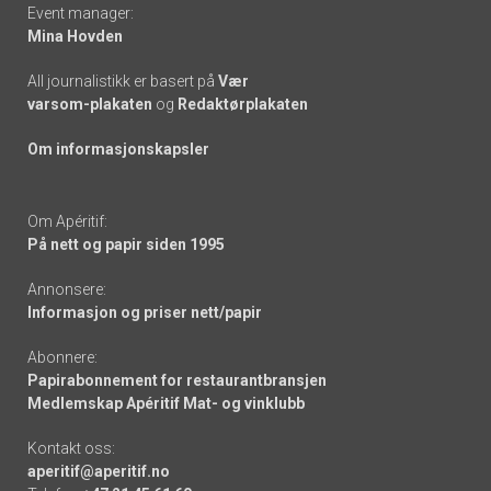
Event manager:
Mina Hovden
All journalistikk er basert på
Vær
varsom-plakaten
og
Redaktørplakaten
Om informasjonskapsler
Om Apéritif:
På nett og papir siden 1995
Annonsere:
Informasjon og priser nett/papir
Abonnere:
Papirabonnement for restaurantbransjen
Medlemskap Apéritif Mat- og vinklubb
Kontakt oss:
aperitif@aperitif.no