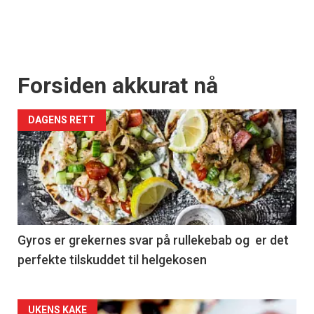
Forsiden akkurat nå
DAGENS RETT
Gyros er grekernes svar på rullekebab og er det
perfekte tilskuddet til helgekosen
Forsiden
UKENS KAKE