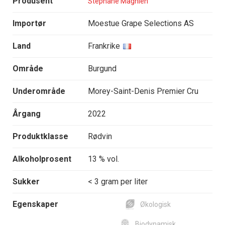
Produsent
Stéphane Magnien
Importør
Moestue Grape Selections AS
Land
Frankrike
Område
Burgund
Underområde
Morey-Saint-Denis Premier Cru
Årgang
2022
Produktklasse
Rødvin
Alkoholprosent
13 % vol.
Sukker
< 3 gram per liter
Egenskaper
Økologisk
Biodynamisk