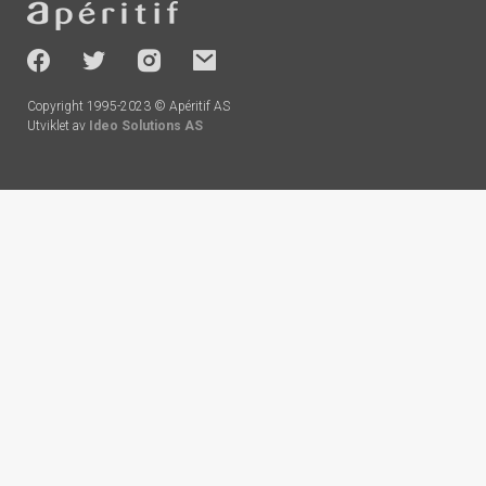
-
socials
Copyright 1995-2023 © Apéritif AS
Utviklet av
Ideo Solutions AS
Handlekurv