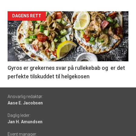
Forsiden
DAGENS RETT
akkurat
nå
-
6
Gyros er grekernes svar på rullekebab og er det
perfekte tilskuddet til helgekosen
Footer
Ansvarlig redaktør:
Aase E. Jacobsen
-
Daglig leder:
links
Jan H. Amundsen
Event manager: