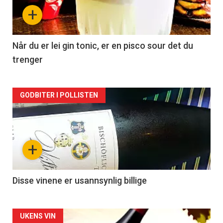
nå
+
-
2
Når du er lei gin tonic, er en pisco sour det du
trenger
Forsiden
GODBITER I POLLISTEN
akkurat
nå
+
-
3
Disse vinene er usannsynlig billige
Forsiden
UKENS VIN