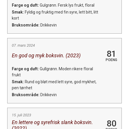
Farge og duft:
Gulgrønn. Fersk lys frukt, floral
Smak:
Fyldig og fruktig med fin syre, lett bitt, litt
kort
Bruksområde:
Drikkevin
07. mars 2024
81
En god og myk boksvin. (2023)
POENG
Farge og duft:
Gullgrønn. Moden rikere floral
frukt
Smak:
Rund og bløt med lett syre, god mykhet,
pen tørrhet
Bruksområde:
Drikkevin
15. juli 2023
80
En lettere og syrefrisk slank boksvin.
(2022)