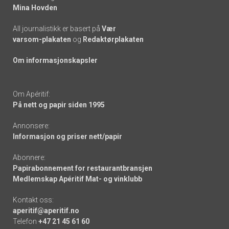
Mina Hovden
All journalistikk er basert på
Vær
varsom-plakaten
og
Redaktørplakaten
Om informasjonskapsler
Om Apéritif:
På nett og papir siden 1995
Annonsere:
Informasjon og priser nett/papir
Abonnere:
Papirabonnement for restaurantbransjen
Medlemskap Apéritif Mat- og vinklubb
Kontakt oss:
aperitif@aperitif.no
Telefon
+47 21 45 61 60