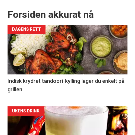
Forsiden akkurat nå
DAGENS RETT
Indisk krydret tandoori-kylling lager du enkelt på
grillen
Forsiden
UKENS DRINK
akkurat