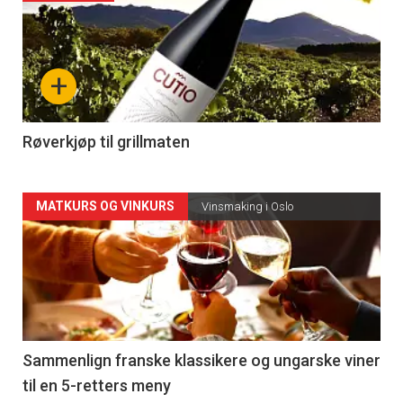
akkurat
nå
+
-
4
Røverkjøp til grillmaten
Forsiden
MATKURS OG VINKURS
Vinsmaking i Oslo
akkurat
nå
-
5
Sammenlign franske klassikere og ungarske viner
til en 5-retters meny