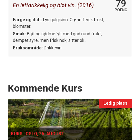
79
En lettdrikkelig og bløt vin. (2016)
POENG
Farge og duft:
Lys gulgrønn. Grønn fersk frukt,
blomster.
Smak:
Bløt og sødmefylt med god rund frukt,
dempet syre, men frisk nok, sitter ok .
Bruksområde:
Drikkevin.
Events
Kommende Kurs
Ledig plass
KURS I OSLO, 26. AUGUST