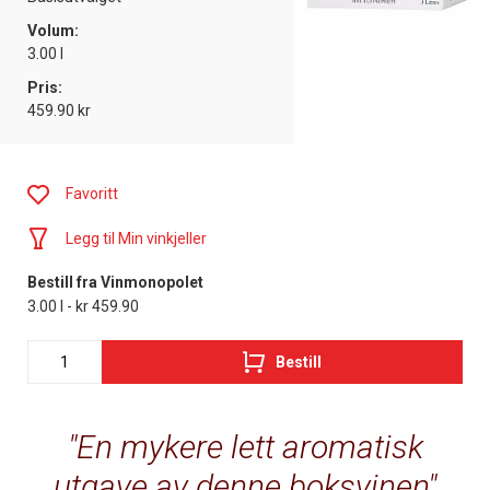
Volum:
3.00 l
Pris:
459.90 kr
Favoritt
Legg til Min vinkjeller
Bestill fra Vinmonopolet
3.00 l - kr 459.90
Bestill
En mykere lett aromatisk
utgave av denne boksvinen