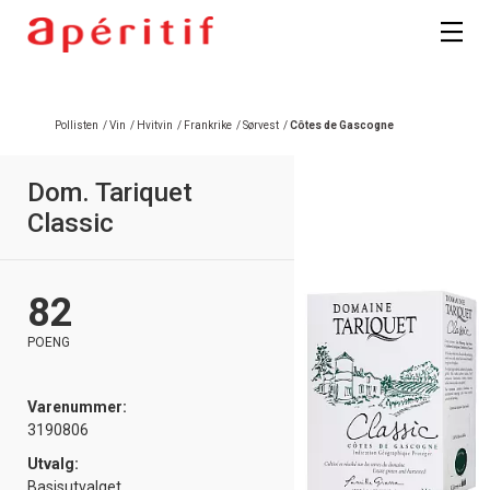
Pollisten
/
Vin
/
Hvitvin
/
Frankrike
/
Sørvest
/
Côtes de Gascogne
Dom. Tariquet
Classic
82
POENG
Varenummer:
3190806
Utvalg:
Basisutvalget