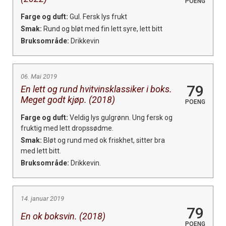
POENG
Farge og duft:
Gul. Fersk lys frukt
Smak:
Rund og bløt med fin lett syre, lett bitt
Bruksområde:
Drikkevin
06. Mai 2019
79
En lett og rund hvitvinsklassiker i boks.
Meget godt kjøp. (2018)
POENG
Farge og duft:
Veldig lys gulgrønn. Ung fersk og
fruktig med lett dropssødme.
Smak:
Bløt og rund med ok friskhet, sitter bra
med lett bitt.
Bruksområde:
Drikkevin.
14. januar 2019
79
En ok boksvin. (2018)
POENG