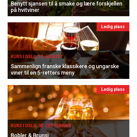
Benytt sjansen til å smake og lære forskjellen
på hvitviner
Ledig plass
KURS I OSLO, 27. AUGUST
Sammenlign franske klassikere og ungarske
viner til en 5-retters meny
Ledig plass
KURS I OSLO, 05. SEPTEMBER
Bobler & Brunsj