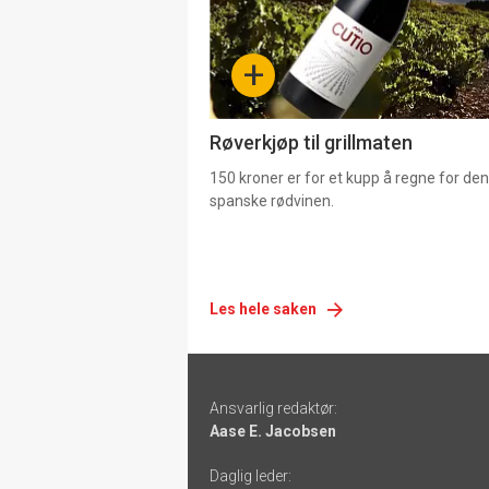
nå
-
+
4
Røverkjøp til grillmaten
150 kroner er for et kupp å regne for de
spanske rødvinen.
Les hele saken
Footer
Ansvarlig redaktør:
-
Aase E. Jacobsen
links
Daglig leder: