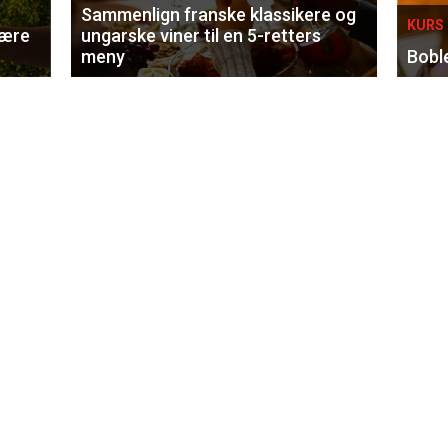
Sammenlign franske klassikere og
KURS 
lære
ungarske viner til en 5-retters
meny
Bobl