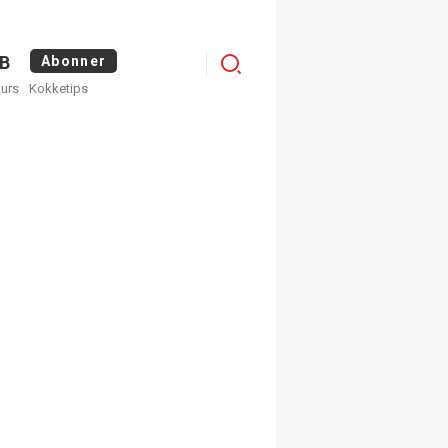
Menu
B
Abonner
kurs
Kokketips
profile
egistrer deg