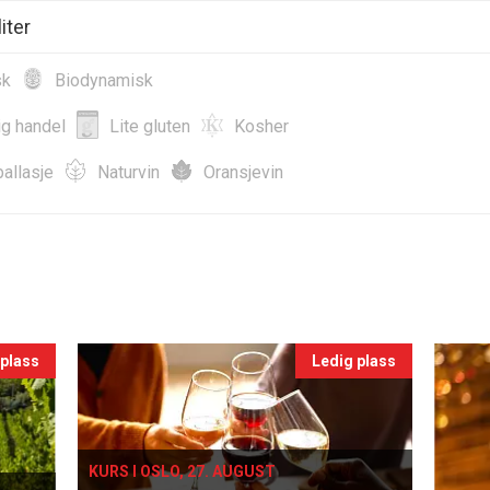
iter
sk
Biodynamisk
ig handel
Lite gluten
Kosher
allasje
Naturvin
Oransjevin
 plass
Ledig plass
KURS I OSLO, 27. AUGUST