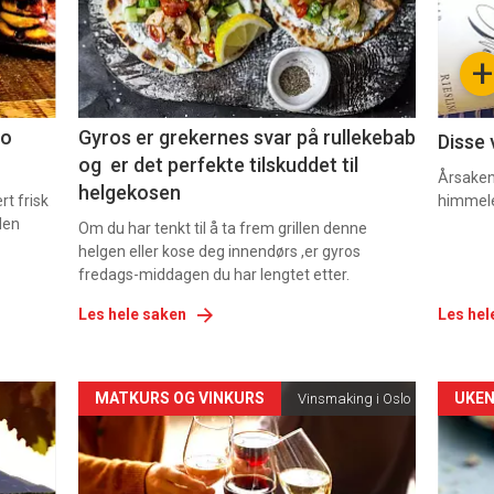
nå
nå
-
-
+
2
3
co
Gyros er grekernes svar på rullekebab
Disse 
og er det perfekte tilskuddet til
Årsaken 
helgekosen
t frisk
himmel
den
Om du har tenkt til å ta frem grillen denne
helgen eller kose deg innendørs ,er gyros
fredags-middagen du har lengtet etter.
Les hele saken
Les hel
Forsiden
For
MATKURS OG VINKURS
UKEN
Vinsmaking i Oslo
akkurat
akk