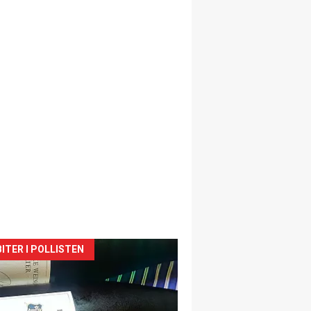
siden
ITER I POLLISTEN
urat