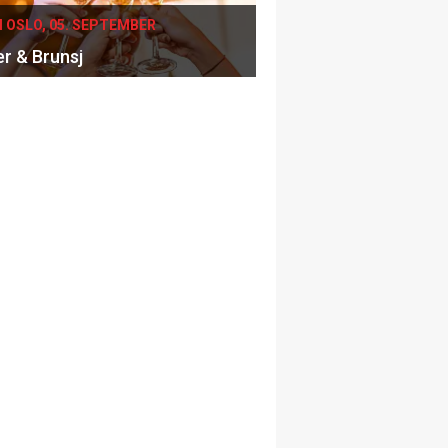
I OSLO, 05. SEPTEMBER
er & Brunsj