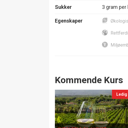
Sukker
3 gram per l
Egenskaper
Økologi
Rettferd
Miljøemb
Events
Kommende Kurs
Ledig