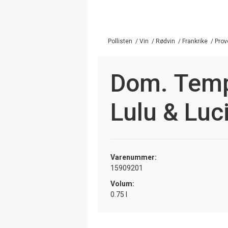
Pollisten
/
Vin
/
Rødvin
/
Frankrike
/
Prov
Dom. Temp
Lulu & Luc
Varenummer:
15909201
Volum:
0.75 l