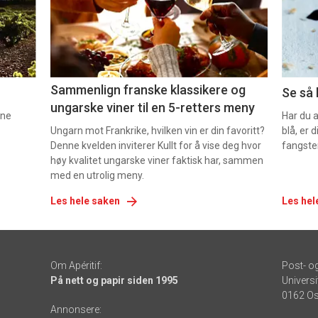
nå
nå
-
-
5
6
Sammenlign franske klassikere og
Se så 
ungarske viner til en 5-retters meny
nne
Har du 
Ungarn mot Frankrike, hvilken vin er din favoritt?
blå, er
Denne kvelden inviterer Kullt for å vise deg hvor
fangste
høy kvalitet ungarske viner faktisk har, sammen
med en utrolig meny.
Les hele saken
Les hel
Om Apéritif:
Post- o
På nett og papir siden 1995
Universi
0162 Os
Annonsere: