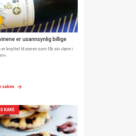
vinene er usannsynlig billige
er knyttet til eieren som får sin «lønn i
en».
e saken
siden
S KAKE
urat