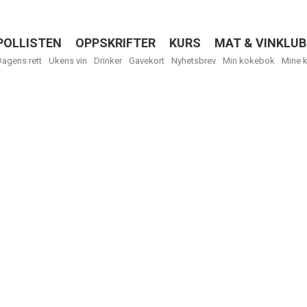
POLLISTEN
OPPSKRIFTER
KURS
MAT & VINKLUB
Menu
Dagens rett
Ukens vin
Drinker
Gavekort
Nyhetsbrev
Min kokebok
Mine 
R