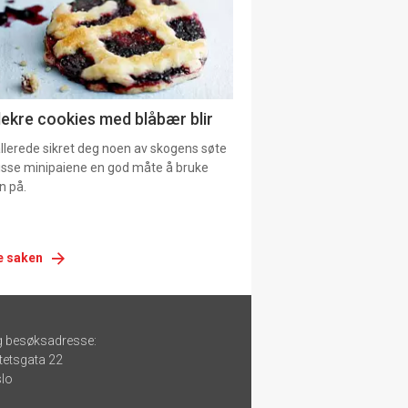
lekre cookies med blåbær blir
allerede sikret deg noen av skogens søte
 disse minipaiene en god måte å bruke
n på.
e saken
g besøksadresse:
tetsgata 22
lo