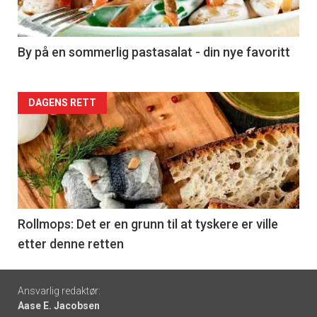
-
5
By på en sommerlig pastasalat - din nye favoritt
Forsiden
DAGENS RETT
akkurat
nå
-
6
Rollmops: Det er en grunn til at tyskere er ville
etter denne retten
Footer
Ansvarlig redaktør:
Aase E. Jacobsen
-