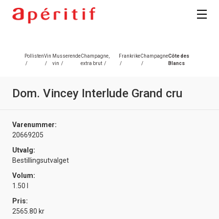
Registrer deg
Pollisten
Vin
Musserende
Champagne,
Frankrike
Champagne
Côte des
/
/
vin
/
extra brut
/
/
/
Blancs
Dom. Vincey Interlude Grand cru
Varenummer:
20669205
Utvalg:
Bestillingsutvalget
Volum:
1.50 l
Pris:
2565.80 kr