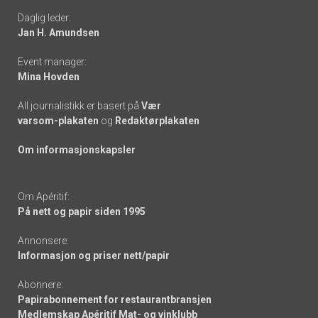
Daglig leder:
links
Jan H. Amundsen
Event manager:
Mina Hovden
All journalistikk er basert på
Vær
varsom-plakaten
og
Redaktørplakaten
Om informasjonskapsler
Om Apéritif:
På nett og papir siden 1995
Annonsere:
Informasjon og priser nett/papir
Abonnere:
Papirabonnement for restaurantbransjen
Medlemskap Apéritif Mat- og vinklubb