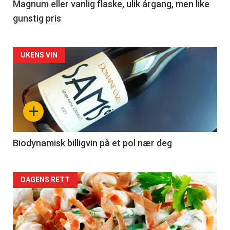
3
Magnum eller vanlig flaske, ulik årgang, men like
gunstig pris
Forsiden
UKENS VIN
akkurat
nå
+
-
4
Biodynamisk billigvin på et pol nær deg
Forsiden
DAGENS RETT
akkurat
nå