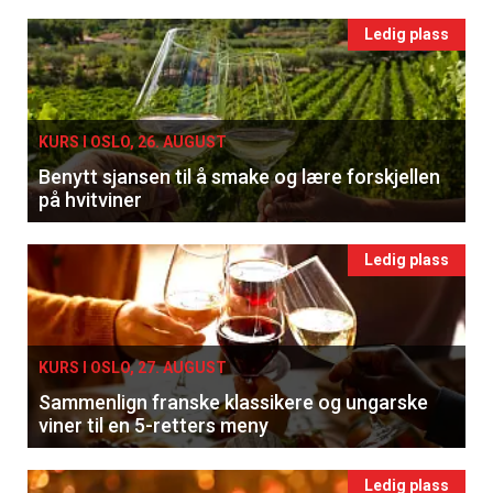
Ledig plass
KURS I OSLO, 26. AUGUST
Benytt sjansen til å smake og lære forskjellen
på hvitviner
Ledig plass
KURS I OSLO, 27. AUGUST
Sammenlign franske klassikere og ungarske
viner til en 5-retters meny
Ledig plass